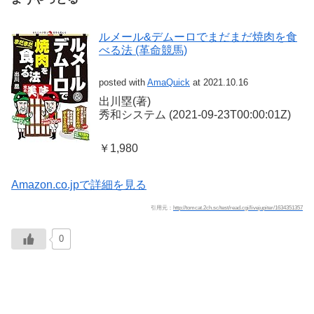
ルメール&デムーロでまだまだ焼肉を食
べる法 (革命競馬)
posted with
AmaQuick
at 2021.10.16
出川塁(著)
秀和システム (2021-09-23T00:00:01Z)
￥1,980
Amazon.co.jpで詳細を見る
引用元：
http://tomcat.2ch.sc/test/read.cgi/livejupiter/1634351357
0