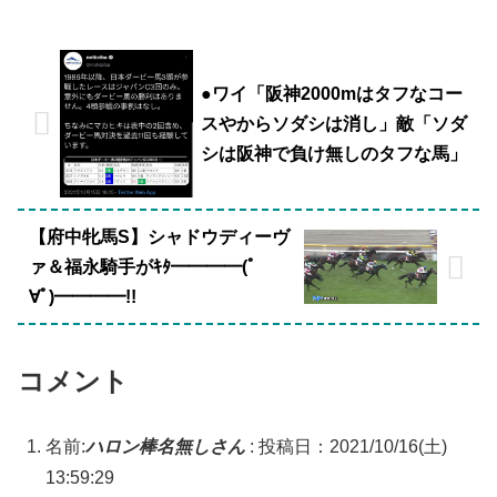
●ワイ「阪神2000mはタフなコー
スやからソダシは消し」敵「ソダ
シは阪神で負け無しのタフな馬」
【府中牝馬S】シャドウディーヴ
ァ＆福永騎手がｷﾀ━━━━(ﾟ
∀ﾟ)━━━━!!
コメント
名前:
ハロン棒名無しさん
:
投稿日：2021/10/16(土)
13:59:29