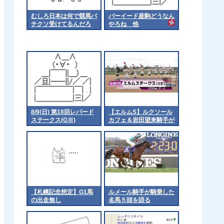
むしろ日本は何で競馬バ
バーイード産駒どうなん
チクソ受けてるんだろ
やろね 他
8/9(日) 第18回レパード
【エルムS】ルクソール
ステークス(GⅢ)
カフェ＆岩田望来騎手が
ｷﾀ━━━━(ﾟ
∀ﾟ)━━━━!!
【札幌記念想定】G1馬
ルメール騎手が騎乗した
の出走無し
名馬５頭を語る