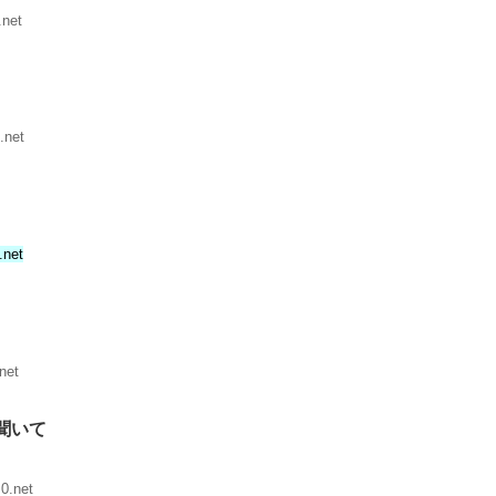
.net
.net
.net
net
聞いて
0.net