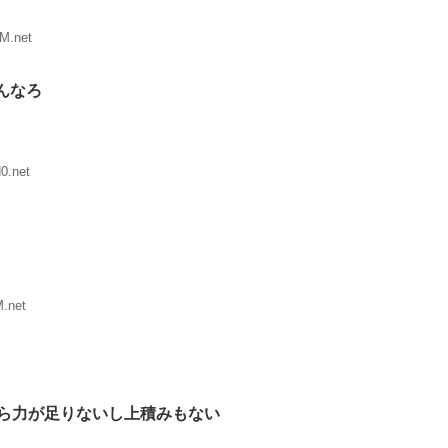
M.net
んなろ
0.net
M.net
から力が足りないし上積みもない