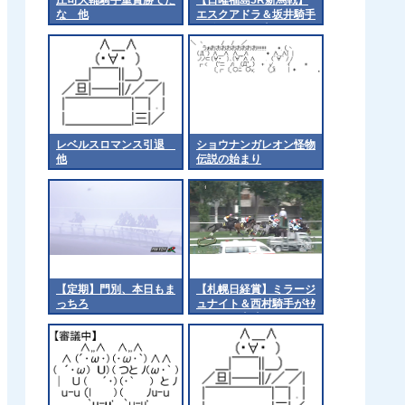
な 他
エスクアドラ＆坂井騎手
がｷﾀ━━━━(ﾟ
∀ﾟ)━━━━!!
レベルスロマンス引退
ショウナンガレオン怪物
他
伝説の始まり
【定期】門別、本日もま
【札幌日経賞】ミラージ
っちろ
ュナイト＆西村騎手がｷﾀ
━━━━(ﾟ∀ﾟ)━━━━!!