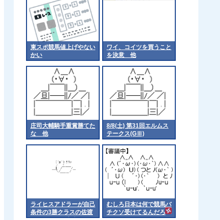
東スポ競馬値上げやない
ワイ、コイツを買うこと
かい
を決意 他
庄司大輔騎手重賞勝てた
8/8(土) 第31回エルムス
な 他
テークス(GⅢ)
ライヒスアドラーが自己
むしろ日本は何で競馬バ
条件の3勝クラスの佐渡
チクソ受けてるんだろ