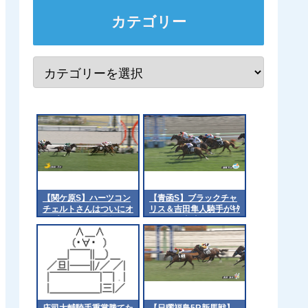
カテゴリー
【関ケ原S】ハーツコン
【青函S】ブラックチャ
チェルトさんはついにオ
リス＆吉田隼人騎手がｷﾀ
ープンクラスへ昇格でき
━━━━(ﾟ∀ﾟ)━━━━!!
るのか？
庄司大輔騎手重賞勝てた
【日曜福島5R新馬戦】