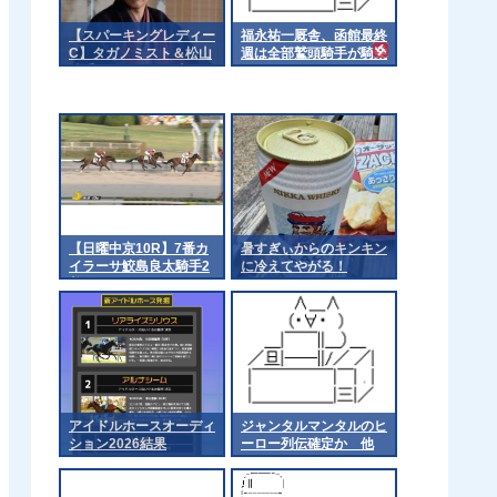
【スパーキングレディー
福永祐一厩舎、函館最終
C】タガノミスト＆松山
週は全部鷲頭騎手が騎乗
騎手がｷﾀ━━━━(ﾟ
∀ﾟ)━━━━!!
【日曜中京10R】7番カ
暑すぎぃからのキンキン
イラーサ鮫島良太騎手2
に冷えてやがる！
着
アイドルホースオーディ
ジャンタルマンタルのヒ
ション2026結果
ーロー列伝確定か 他