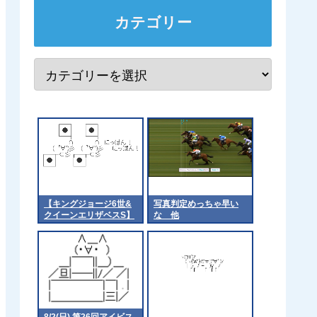
カテゴリー
【キングジョージ6世&
写真判定めっちゃ早い
クイーンエリザベスS】
な 他
マスカレードボールはア
スコットのコースに適応
できるのか 他
8/2(日) 第26回アイビス