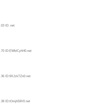
03 ID:.net
.70 ID:EWbICyhH0.net
.36 ID:9XJzkTZn0.net
.38 ID:tOmjh59V0.net