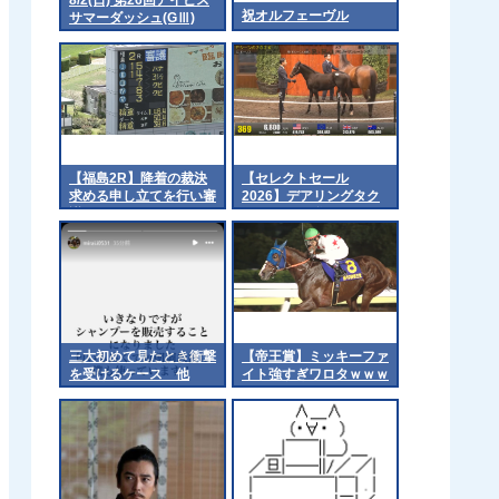
祝オルフェーヴル
サマーダッシュ(GⅢ)
part2
【福島2R】降着の裁決
【セレクトセール
求める申し立てを行い審
2026】デアリングタク
議
トの2026（父イクイノ
ックス）3億3千万円で
落札 他
三大初めて見たとき衝撃
【帝王賞】ミッキーファ
を受けるケース 他
イト強すぎワロタｗｗｗ