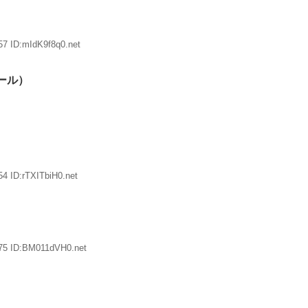
57 ID:mIdK9f8q0.net
ール）
4 ID:rTXITbiH0.net
.75 ID:BM011dVH0.net