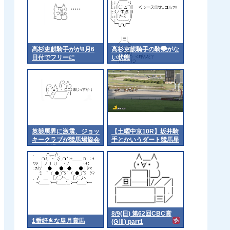
高杉吏麒騎手がが8月6
高杉吏麒騎手の騎乗がな
日付でフリーに
い状態
英競馬界に激震、ジョッ
【土曜中京10R】坂井騎
キークラブが競馬場協会
手とかいうダート競馬星
から脱退
人
8/9(日) 第62回CBC賞
1番好きな皐月賞馬
(GⅢ) part1