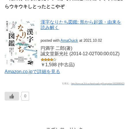
らウキウキしとったとこやぞ
漢字なりたち図鑑: 形から起源・由来を
読み解く
posted with
AmaQuick
at 2021.10.02
円満字 二郎(著)
誠文堂新光社 (2014-12-02T00:00:01Z)
￥1,598 (中古品)
Amazon.co.jpで詳細を見る
引用元：
http://tomcat.2ch.sc/test/read.cgi/livejupiter/1633085423
0