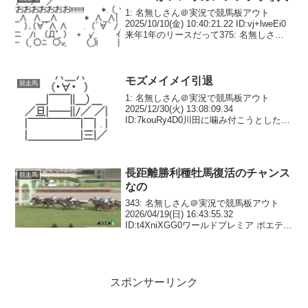
1: 名無しさん＠実況で競馬板アウト
2025/10/10(金) 10:40:21.22 ID:vj+lweEi0
来年1年のリースだって375: 名無しさん
＠実況で競馬板アウト 2025/10/10(金)
19:23:54.33 ID:Sc...
モズメイメイ引退
競走馬
1: 名無しさん＠実況で競馬板アウト
2025/12/30(火) 13:08:09.34
ID:7kouRy4D0川田に噛み付こうとした重
賞三勝の名牝【モズメイメイが引退、繁
殖へ】管理する前川恭子調教師が明かし
た。音無厩舎で１９戦、籍を移し...
長距離勝利種牡馬復活のチャンス
競走馬
なの
343: 名無しさん＠実況で競馬板アウト
2026/04/19(日) 16:43:55.32
ID:t4XniXGG0ワールドプレミア ポエティ
ックフレア シスキン リオンディーズ フ
ィエールマン358: 名無しさん＠実況で競
馬板アウト 2...
スポンサーリンク