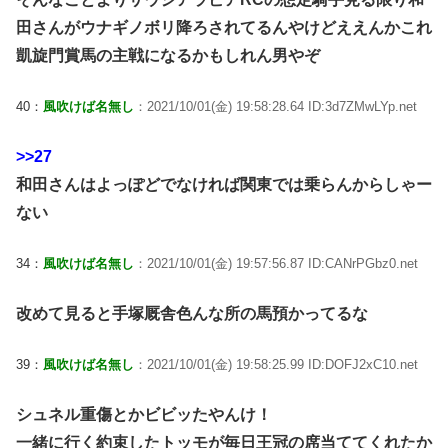
田さんがウナギノボリ降ろされてるんやけどええんかこれ
凱旋門賞馬の主戦になるかもしれん男やぞ
40：
風吹けば名無し
：2021/10/01(金) 19:58:28.64 ID:3d7ZMwLYp.net
>>27
和田さんはよっぽどでなければ関東では乗らんからしゃー
ない
34：
風吹けば名無し
：2021/10/01(金) 19:57:56.87 ID:CANrPGbz0.net
改めて見ると手塚厩舎色んな所の馬預かってるな
39：
風吹けば名無し
：2021/10/01(金) 19:58:25.99 ID:DOFJ2xC10.net
シュネル重傷とかビビッたやんけ！
一緒に行く約束したトッモが毎日王冠の席当ててくれたか