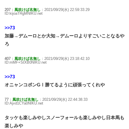
207：
風吹けば名無し
：2021/09/29(水) 22:59:33.29
ID:kijoaTRgMNIKU.net
>>73
加藤→デムーロとか大知→デムーロよりすごいことなるや
ろ
407：
風吹けば名無し
：2021/09/29(水) 23:18:42.10
ID:mMF+StXB0NIKU.net
>>73
オニャンコポンGⅠ勝てるように頑張ってくれや
77：
風吹けば名無し
：2021/09/29(水) 22:44:38.33
ID:Ajvd1CYa0NIKU.net
タッケも楽しみやしスノーフォールも楽しみやし日本馬も
楽しみや