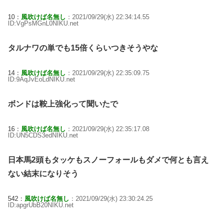
10：
風吹けば名無し
：2021/09/29(水) 22:34:14.55
ID:VgPsMGnL0NIKU.net
タルナワの単でも15倍くらいつきそうやな
14：
風吹けば名無し
：2021/09/29(水) 22:35:09.75
ID:9AqJvEoLdNIKU.net
ボンドは鞍上強化って聞いたで
16：
風吹けば名無し
：2021/09/29(水) 22:35:17.08
ID:UN5CDS3edNIKU.net
日本馬2頭もタッケもスノーフォールもダメで何とも言え
ない結末になりそう
542：
風吹けば名無し
：2021/09/29(水) 23:30:24.25
ID:apgrUbB20NIKU.net