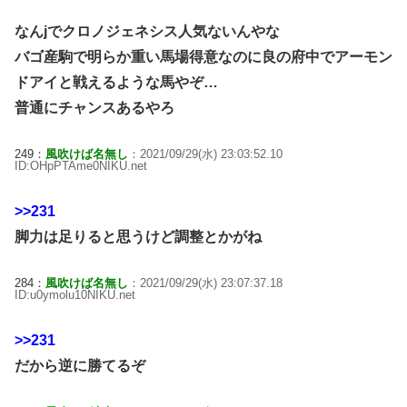
なんjでクロノジェネシス人気ないんやな
バゴ産駒で明らか重い馬場得意なのに良の府中でアーモン
ドアイと戦えるような馬やぞ…
普通にチャンスあるやろ
249：
風吹けば名無し
：2021/09/29(水) 23:03:52.10
ID:OHpPTAme0NIKU.net
>>231
脚力は足りると思うけど調整とかがね
284：
風吹けば名無し
：2021/09/29(水) 23:07:37.18
ID:u0ymolu10NIKU.net
>>231
だから逆に勝てるぞ