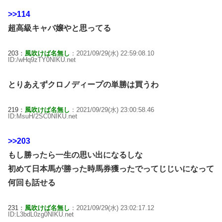
>>114
超高級キャバ嬢やと思ってる
203：
風吹けば名無し
：2021/09/29(水) 22:59:08.10
ID:/wHq9zTY0NIKU.net
とりあえずクロノディープの単勝は買うわ
219：
風吹けば名無し
：2021/09/29(水) 23:00:58.46
ID:MsuH/2SC0NIKU.net
>>203
もし勝ったら一生の思い出になるしな
初めて日本馬が勝った時馬券獲ったでってじじいになって
何回も話せる
231：
風吹けば名無し
：2021/09/29(水) 23:02:17.12
ID:L3bdL0zg0NIKU.net