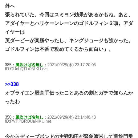
外へ
張られていた。今回はスミヨン効果があるかもね。あと、
アダイヤーとハリケーンレーンのゴドルフィン２頭。アダ
イヤーは
英ダービーが楽勝やったし、キングジョージも強かった。
ゴドルフィンは本番で攻めてくるから面白い」。
385：
風吹けば名無し
：2021/09/29(水) 23:17:20.06
ID:GUoLQTL/0NIKU.net
>>338
オブライエン厩舎手伝ったことあるの割とガチで知らんか
ったわ
350：
風吹けば名無し
：2021/09/29(水) 23:14:48.43
ID:PVPPBROUaNIKU.net
今からディープボンドの主戦和田が緊急渡米して凱旋門乗