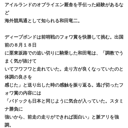
アイルランドのオブライエン厩舎を手伝った経験があるな
ど
海外競馬通として知られる和田竜二。
ディープボンドは前哨戦のフォワ賞を快勝して挑む。出国
前の８月１８日
に栗東坂路での追い切りに騎乗した和田竜は、「調教でう
まく気が抜けて
いてフワフワと走れていた。走り方が良くなっていたのと
体調の良さを
感じた」と送り出した時の感触を振り返る。逃げ切ったフ
ォワ賞の内容には
「パドックも日本と同じように気合が入っていた。スタミ
ナ勝負に
強いから、前走の走りができれば面白い」と脈アリを強
調。