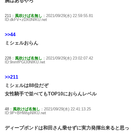
腕はあるやろ
211：
風吹けば名無し
：2021/09/29(水) 22:59:55.81
ID:dkFV+zDX0NIKU.net
>>44
ミシェルおらん
228：
風吹けば名無し
：2021/09/29(水) 23:02:07.42
ID:9nmfPGlJ0NIKU.net
>>211
ミシェルは88位だぞ
女性騎手で並べてもTOP10におらんレベル
48：
風吹けば名無し
：2021/09/29(水) 22:41:13.25
ID:9P+BHWtipNIKU.net
ディープボンドは和田さん乗せずに実力発揮出来ると思っ