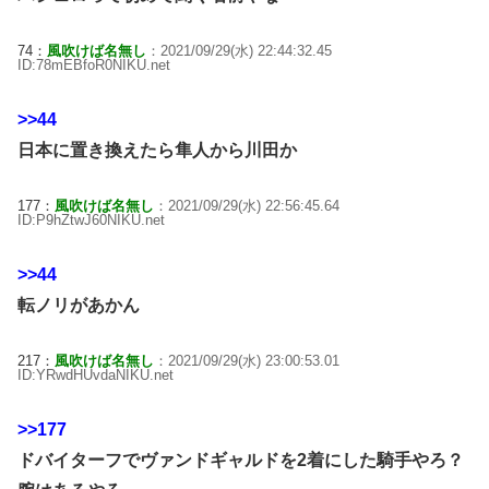
74：
風吹けば名無し
：2021/09/29(水) 22:44:32.45
ID:78mEBfoR0NIKU.net
>>44
日本に置き換えたら隼人から川田か
177：
風吹けば名無し
：2021/09/29(水) 22:56:45.64
ID:P9hZtwJ60NIKU.net
>>44
転ノリがあかん
217：
風吹けば名無し
：2021/09/29(水) 23:00:53.01
ID:YRwdHUvdaNIKU.net
>>177
ドバイターフでヴァンドギャルドを2着にした騎手やろ？