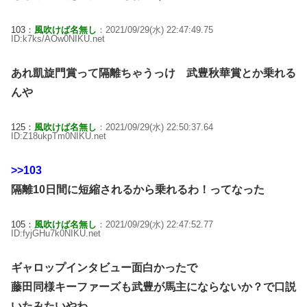
103：
風吹けば名無し
：2021/09/29(水) 22:47:49.75
ID:k7ks/AOw0NIKU.net
あれ凱旋門賞って隔離ちゃうっけ 武豊秋華賞とか乗れる
んや
125：
風吹けば名無し
：2021/09/29(水) 22:50:37.64
ID:Z18ukpTm0NIKU.net
>>103
隔離10日間に短縮されるから乗れるわ！ってなった
105：
風吹けば名無し
：2021/09/29(水) 22:47:52.77
ID:fyjGHu7k0NIKU.net
ギャロップインタビュー面白かったで
藤田同様キーファーズも武豊が馬主にならないか？で口説
いたみたいやわ