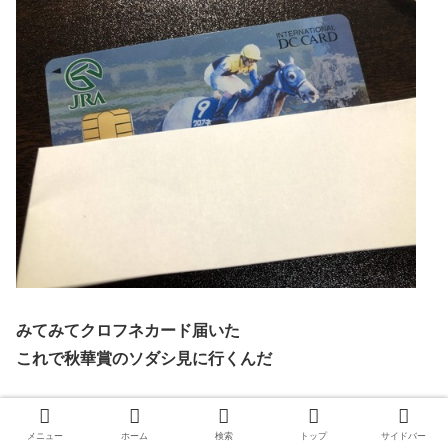
みてみてクロフネカード届いた
これで秋華賞のソダシ見に行くんだ
435：
風吹けば名無し
：2021/09/29(水) 23:20:24.92
ID:Ojd5J5Wo0NIKU.net
メニュー
ホーム
検索
トップ
サイドバー