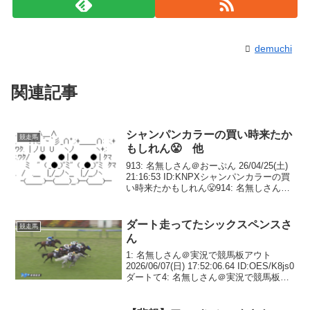
demuchi
関連記事
シャンパンカラーの買い時来たか
競走馬
もしれん😤 他
913: 名無しさん＠おーぷん 26/04/25(土)
21:16:53 ID:KNPXシャンパンカラーの買
い時来たかもしれん😤914: 名無しさん＠
おーぷん 26/04/25(土) 21:21:13 ID:jywsま
じで毎回そう言われてる...
ダート走ってたシックスペンスさ
競走馬
ん
1: 名無しさん＠実況で競馬板アウト
2026/06/07(日) 17:52:06.64 ID:OES/K8js0
ダートて4: 名無しさん＠実況で競馬板ア
ウト 2026/06/07(日) 17:54:35.54
ID:LtYP6wtD0この...