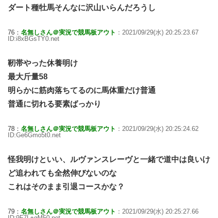
ダート種牡馬そんなに沢山いらんだろうし
76：
名無しさん＠実況で競馬板アウト
：2021/09/29(水) 20:25:23.67
ID:i8xBGsTY0.net
靭帯やった休養明け
最大斤量58
明らかに筋肉落ちてるのに馬体重だけ普通
普通に切れる要素ばっかり
78：
名無しさん＠実況で競馬板アウト
：2021/09/29(水) 20:25:24.62
ID:Ge6Gmo5t0.net
怪我明けといい、ルヴァンスレーヴと一緒で道中は良いけ
ど追われても全然伸びないのな
これはそのまま引退コースかな？
79：
名無しさん＠実況で競馬板アウト
：2021/09/29(水) 20:25:27.66
ID:9F7L+gM50.net