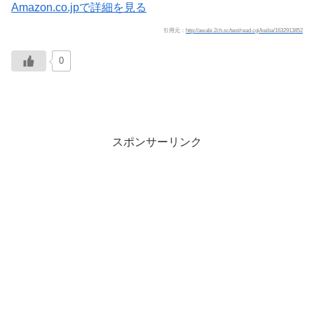
Amazon.co.jpで詳細を見る
引用元：
http://awabi.2ch.sc/test/read.cgi/keiba/1632913852
0
スポンサーリンク