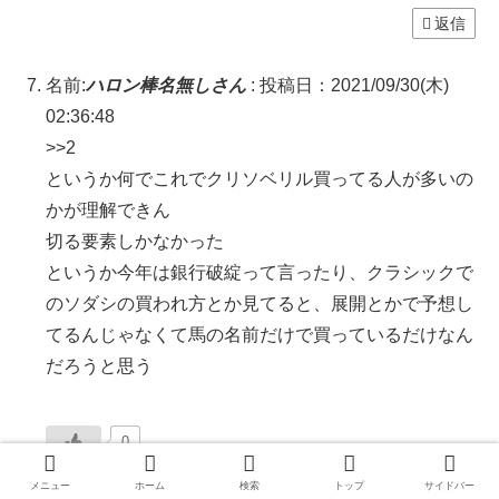
返信
名前:
ハロン棒名無しさん
:
投稿日：2021/09/30(木)
02:36:48
>>2
というか何でこれでクリソベリル買ってる人が多いの
かが理解できん
切る要素しかなかった
というか今年は銀行破綻って言ったり、クラシックで
のソダシの買われ方とか見てると、展開とかで予想し
てるんじゃなくて馬の名前だけで買っているだけなん
だろうと思う
0
返信
メニュー
ホーム
検索
トップ
サイドバー