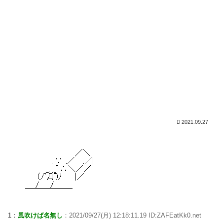
2021.09.27
1：
風吹けば名無し
：2021/09/27(月) 12:18:11.19 ID:ZAFEatKk0.net