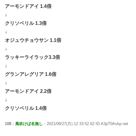
アーモンドアイ 1.4倍
↓
クリソベリル 1.3倍
↓
オジュウチョウサン 1.1倍
↓
ラッキーライラック3.3倍
↓
グランアレグリア 1.6倍
↓
アーモンドアイ 2.2倍
↓
クリソベリル 1.4倍
108：
風吹けば名無し
：2021/09/27(月) 12:33:52.62 ID:A3pT0Avkp.net