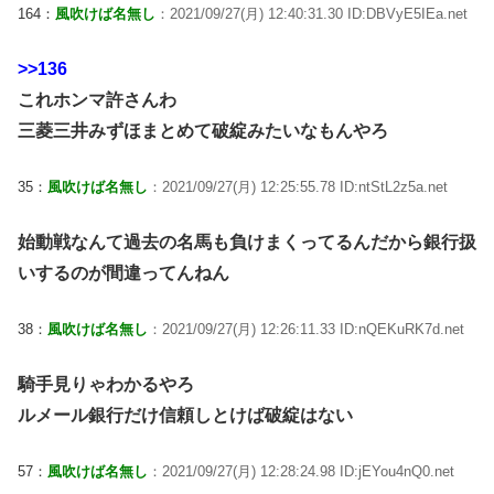
164：
風吹けば名無し
：2021/09/27(月) 12:40:31.30 ID:DBVyE5IEa.net
>>136
これホンマ許さんわ
三菱三井みずほまとめて破綻みたいなもんやろ
35：
風吹けば名無し
：2021/09/27(月) 12:25:55.78 ID:ntStL2z5a.net
始動戦なんて過去の名馬も負けまくってるんだから銀行扱
いするのが間違ってんねん
38：
風吹けば名無し
：2021/09/27(月) 12:26:11.33 ID:nQEKuRK7d.net
騎手見りゃわかるやろ
ルメール銀行だけ信頼しとけば破綻はない
57：
風吹けば名無し
：2021/09/27(月) 12:28:24.98 ID:jEYou4nQ0.net