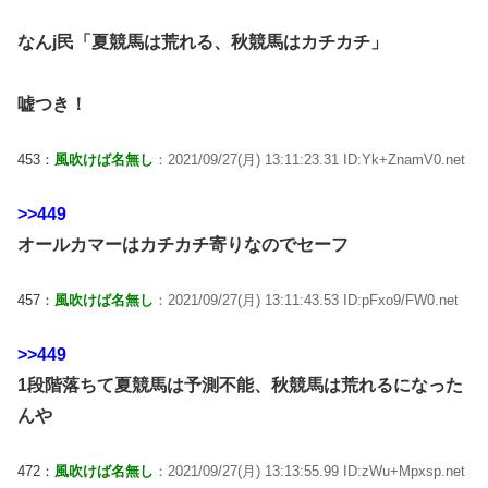
なんj民「夏競馬は荒れる、秋競馬はカチカチ」
嘘つき！
453：
風吹けば名無し
：2021/09/27(月) 13:11:23.31 ID:Yk+ZnamV0.net
>>449
オールカマーはカチカチ寄りなのでセーフ
457：
風吹けば名無し
：2021/09/27(月) 13:11:43.53 ID:pFxo9/FW0.net
>>449
1段階落ちて夏競馬は予測不能、秋競馬は荒れるになった
んや
472：
風吹けば名無し
：2021/09/27(月) 13:13:55.99 ID:zWu+Mpxsp.net