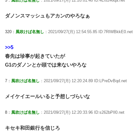
5：
風吹けば名無し
：2021/09/27(月) 12:20:01.48 ID:4Lfs246qa.net
ダノンスマッシュもアカンのやろなぁ
320：
風吹けば名無し
：2021/09/27(月) 12:54:55.85 ID:7RIWBkkE0.net
>>5
春先は珍事が起きていたが
G1のダノンとか頭では来ないやろな
7：
風吹けば名無し
：2021/09/27(月) 12:20:24.89 ID:LPreDvBqd.net
メイケイエールいると予想しづらいな
8：
風吹けば名無し
：2021/09/27(月) 12:20:33.96 ID:s262bPIl0.net
キセキ和田銀行を信じろ