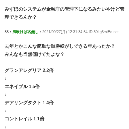
みずほのシステムが金融庁の管理下になるみたいやけど管
理できるんか？
88：
風吹けば名無し
：2021/09/27(月) 12:31:34.54 ID:30Lg5miEd.net
去年とかこんな簡単な単勝転がしできる年あったか？
みんなも当然儲けてたよな？
グランアレグリア 2.2倍
↓
エネイブル 1.5倍
↓
デアリングタクト 1.4倍
↓
コントレイル 1.1倍
↓