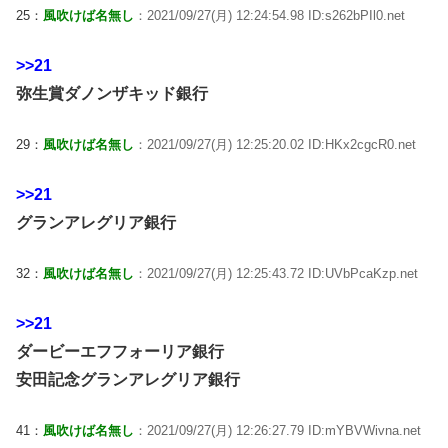
25：
風吹けば名無し
：2021/09/27(月) 12:24:54.98 ID:s262bPIl0.net
>>21
弥生賞ダノンザキッド銀行
29：
風吹けば名無し
：2021/09/27(月) 12:25:20.02 ID:HKx2cgcR0.net
>>21
グランアレグリア銀行
32：
風吹けば名無し
：2021/09/27(月) 12:25:43.72 ID:UVbPcaKzp.net
>>21
ダービーエフフォーリア銀行
安田記念グランアレグリア銀行
41：
風吹けば名無し
：2021/09/27(月) 12:26:27.79 ID:mYBVWivna.net