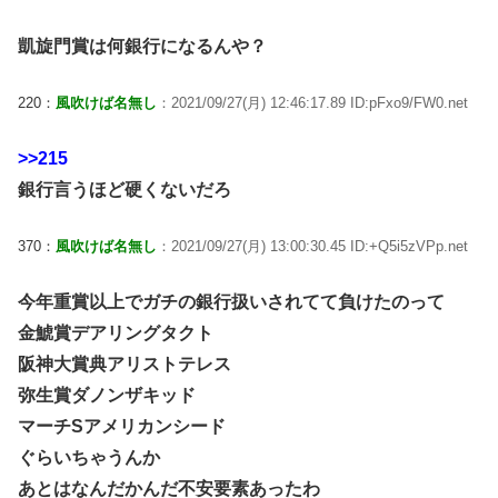
凱旋門賞は何銀行になるんや？
220：
風吹けば名無し
：2021/09/27(月) 12:46:17.89 ID:pFxo9/FW0.net
>>215
銀行言うほど硬くないだろ
370：
風吹けば名無し
：2021/09/27(月) 13:00:30.45 ID:+Q5i5zVPp.net
今年重賞以上でガチの銀行扱いされてて負けたのって
金鯱賞デアリングタクト
阪神大賞典アリストテレス
弥生賞ダノンザキッド
マーチSアメリカンシード
ぐらいちゃうんか
あとはなんだかんだ不安要素あったわ