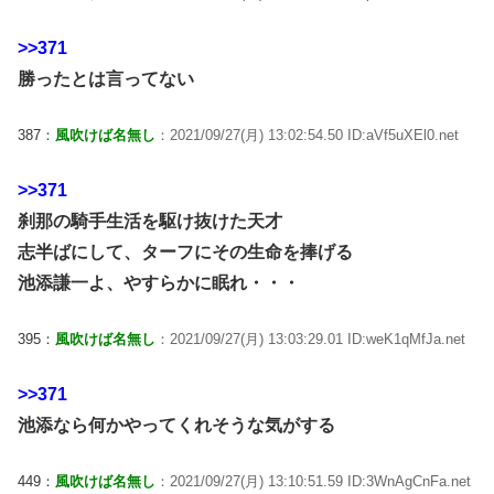
>>371
勝ったとは言ってない
387：
風吹けば名無し
：2021/09/27(月) 13:02:54.50 ID:aVf5uXEl0.net
>>371
刹那の騎手生活を駆け抜けた天才
志半ばにして、ターフにその生命を捧げる
池添謙一よ、やすらかに眠れ・・・
395：
風吹けば名無し
：2021/09/27(月) 13:03:29.01 ID:weK1qMfJa.net
>>371
池添なら何かやってくれそうな気がする
449：
風吹けば名無し
：2021/09/27(月) 13:10:51.59 ID:3WnAgCnFa.net