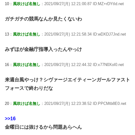
10：
風吹けば名無し
：2021/09/27(月) 12:21:00.87 ID:MZ+rDYtId.net
ガチガチの競馬なんか見たくないわ
13：
風吹けば名無し
：2021/09/27(月) 12:21:58.34 ID:wDXDJ7Jnd.net
みずほが金融庁指導入ったんやっけ
16：
風吹けば名無し
：2021/09/27(月) 12:22:44.32 ID:x77N0XoI0.net
来週台風やっけ？シヴァージエイティーンガールファスト
フォースで終わりだな
20：
風吹けば名無し
：2021/09/27(月) 12:23:38.52 ID:PPCMtb8E0.net
>>16
金曜日には抜けるから問題あらへん