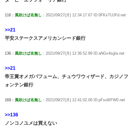
116：
風吹けば名無し
：2021/09/27(月) 12:34:17.67 ID:0FKxTUJFd.net
>>21
平安ステークスアメリカンシード銀行
136：
風吹けば名無し
：2021/09/27(月) 12:36:52.89 ID:aNGv4sgIa.net
>>21
帝王賞オメガパフューム、チュウワウィザード、カジノフ
ォンテン銀行
169：
風吹けば名無し
：2021/09/27(月) 12:41:02.00 ID:pFxo9/FW0.net
>>136
ノンコノユメは買えない