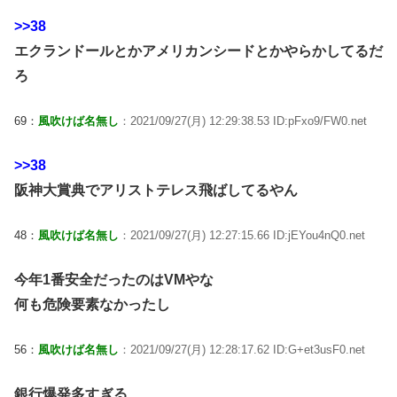
>>38
エクランドールとかアメリカンシードとかやらかしてるだ
ろ
69：
風吹けば名無し
：2021/09/27(月) 12:29:38.53 ID:pFxo9/FW0.net
>>38
阪神大賞典でアリストテレス飛ばしてるやん
48：
風吹けば名無し
：2021/09/27(月) 12:27:15.66 ID:jEYou4nQ0.net
今年1番安全だったのはVMやな
何も危険要素なかったし
56：
風吹けば名無し
：2021/09/27(月) 12:28:17.62 ID:G+et3usF0.net
銀行爆発多すぎる