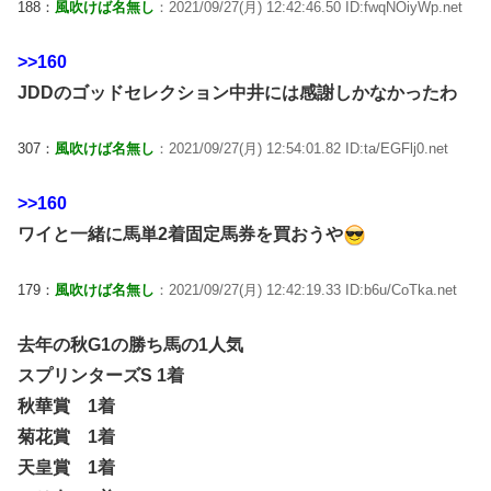
188：
風吹けば名無し
：2021/09/27(月) 12:42:46.50 ID:fwqNOiyWp.net
>>160
JDDのゴッドセレクション中井には感謝しかなかったわ
307：
風吹けば名無し
：2021/09/27(月) 12:54:01.82 ID:ta/EGFlj0.net
>>160
ワイと一緒に馬単2着固定馬券を買おうや
179：
風吹けば名無し
：2021/09/27(月) 12:42:19.33 ID:b6u/CoTka.net
去年の秋G1の勝ち馬の1人気
スプリンターズS 1着
秋華賞 1着
菊花賞 1着
天皇賞 1着