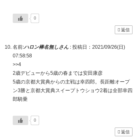
0
返信
名前:
ハロン棒名無しさん
:
投稿日：2021/09/26(日)
07:58:58
>>4
2歳デビューから5歳の春までは安田康彦
5歳の京都大賞典からの主戦は幸四郎。長距離オープ
ン3勝と京都大賞典スイープトウショウ2着は全部幸四
郎騎乗
0
返信