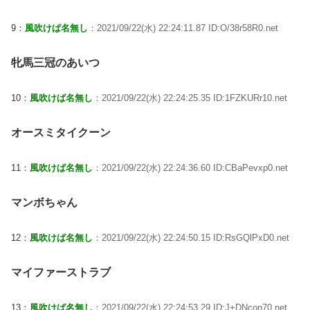
9：
風吹けば名無し
：2021/09/22(水) 22:24:11.87 ID:O/38r58R0.net
牝馬三冠のあいつ
10：
風吹けば名無し
：2021/09/22(水) 22:24:25.35 ID:1FZKURr10.net
オースミタイクーン
11：
風吹けば名無し
：2021/09/22(水) 22:24:36.60 ID:CBaPevxp0.net
マンボちゃん
12：
風吹けば名無し
：2021/09/22(水) 22:24:50.15 ID:RsGQlPxD0.net
マイファーストラブ
13：
風吹けば名無し
：2021/09/22(水) 22:24:53.29 ID:J+DNcon70.net