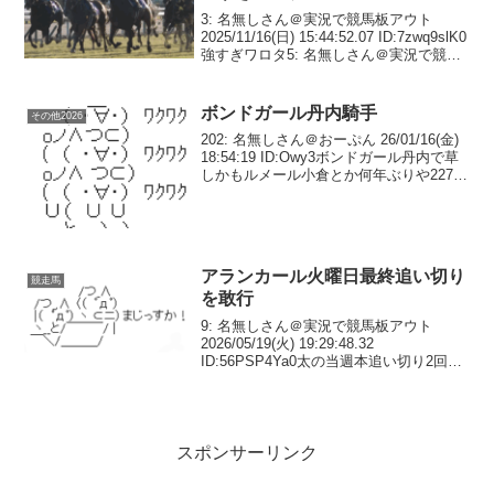
3: 名無しさん＠実況で競馬板アウト
2025/11/16(日) 15:44:52.07 ID:7zwq9slK0
強すぎワロタ5: 名無しさん＠実況で競馬
板アウト 2025/11/16(日) 15:44:56.89
ID:HcyT9TP20...
ボンドガール丹内騎手
その他2026
202: 名無しさん＠おーぷん 26/01/16(金)
18:54:19 ID:Owy3ボンドガール丹内で草
しかもルメール小倉とか何年ぶりや227:
名無しさん＠おーぷん 26/01/16(金)
19:45:53 ID:FcNa>>202A...
アランカール火曜日最終追い切り
競走馬
を敢行
9: 名無しさん＠実況で競馬板アウト
2026/05/19(火) 19:29:48.32
ID:56PSP4Ya0太の当週本追い切り2回を
思い出した10: 名無しさん＠実況で競馬板
アウト 2026/05/19(火) 19:30:22.47 ...
スポンサーリンク