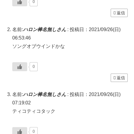
0
返信
名前:
ハロン棒名無しさん
:
投稿日：2021/09/26(日)
06:53:46
ソングオブウインドかな
0
返信
名前:
ハロン棒名無しさん
:
投稿日：2021/09/26(日)
07:19:02
ティコティコタック
0