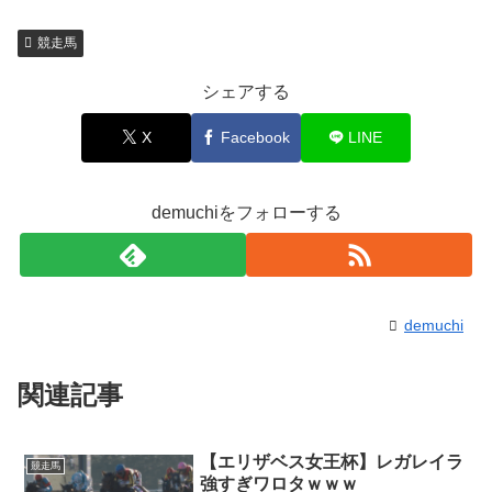
競走馬
シェアする
X
Facebook
LINE
demuchiをフォローする
demuchi
関連記事
【エリザベス女王杯】レガレイラ
競走馬
強すぎワロタｗｗｗ