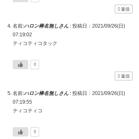
返信
名前:
ハロン棒名無しさん
:
投稿日：2021/09/26(日)
07:19:02
ティコティコタック
0
返信
名前:
ハロン棒名無しさん
:
投稿日：2021/09/26(日)
07:19:55
ティコティコ
0