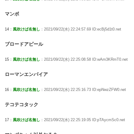
マンボ
14：
風吹けば名無し
：2021/09/22(水) 22:24:57.69 ID:ecBj5d1t0.net
ブロードアピール
15：
風吹けば名無し
：2021/09/22(水) 22:25:08.58 ID:wAm3KRmT0.net
ローマンエンパイア
16：
風吹けば名無し
：2021/09/22(水) 22:25:16.73 ID:epNwzZFW0.net
テコテコタック
17：
風吹けば名無し
：2021/09/22(水) 22:25:19.05 ID:pTAycmSc0.net