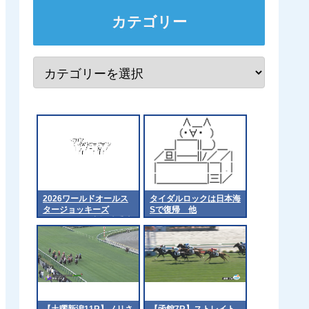
カテゴリー
2026ワールドオールス
タイダルロックは日本海
タージョッキーズ
Sで復帰 他
（WASJ）の出場騎手決
定！
【土曜新潟11R】ノリさ
【函館7R】ストレイト