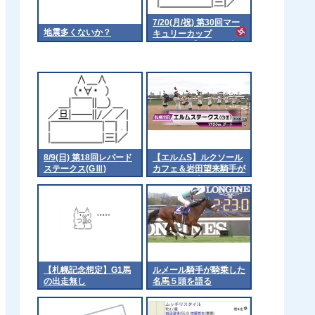
7/20(月/祝) 第30回マー
地震多くないか？
キュリーカップ
（Jpn3）【18:15発走予
定】
8/9(日) 第18回レパード
【エルムS】ルクソール
ステークス(GⅢ)
カフェ＆岩田望来騎手が
ｷﾀ━━━━(ﾟ
∀ﾟ)━━━━!!
【札幌記念想定】G1馬
ルメール騎手が騎乗した
の出走無し
名馬５頭を語る