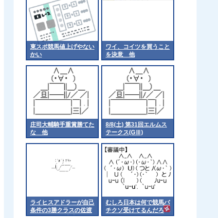
東スポ競馬値上げやない
ワイ、コイツを買うこと
かい
を決意 他
庄司大輔騎手重賞勝てた
8/8(土) 第31回エルムス
な 他
テークス(GⅢ)
ライヒスアドラーが自己
むしろ日本は何で競馬バ
条件の3勝クラスの佐渡
チクソ受けてるんだろ