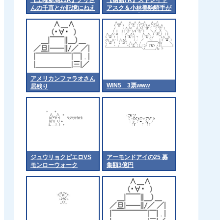
んの千直とか記憶にねえ
アスク＆小林美駒騎手が
な
ｷﾀ━━━━(ﾟ
∀ﾟ)━━━━!!
アメリカンファラオさん
WIN5 3票www
居残り
ジュウリョクピエロVS
アーモンドアイの25 募
モンローウォーク
集額3億円