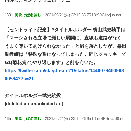
雨降ったらステラヴェローチェ
139：
風吹けば名無し
：2021/09/21(火) 23:15:35.75 ID:S0GIkxjua.net
【セントライト記念】#タイトルホルダー 横山武史騎手は
「マークされる立場で厳しい展開に。直線も進路がなく、
うまく導いてあげられなかった」と肩を落としたが、栗田
調教師は「特殊な形になってしまった。同じジョッキーで
G1(菊花賞)でやり返します」と前を向いた。
https://twitter.com/staydream21/status/1440079460968
005643?s=21
タイトルホルダー武史続投
(deleted an unsolicited ad)
185：
風吹けば名無し
：2021/09/21(火) 23:19:26.95 ID:mNPSnusU0.net