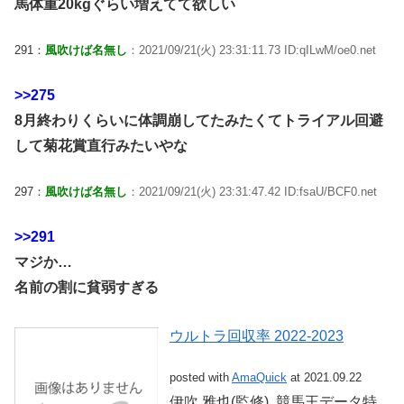
馬体重20kgぐらい増えてて欲しい
291：
風吹けば名無し
：2021/09/21(火) 23:31:11.73 ID:qILwM/oe0.net
>>275
8月終わりくらいに体調崩してたみたくてトライアル回避
して菊花賞直行みたいやな
297：
風吹けば名無し
：2021/09/21(火) 23:31:47.42 ID:fsaU/BCF0.net
>>291
マジか…
名前の割に貧弱すぎる
ウルトラ回収率 2022-2023
posted with
AmaQuick
at 2021.09.22
伊吹 雅也(監修), 競馬王データ特