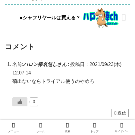
●シャフリヤールは買える？
コメント
名前:
ハロン棒名無しさん
:
投稿日：2021/09/23(木)
12:07:14
菊出ないならトライアル使うのやめろ
0
返信
名前:
ハロン棒名無しさん
:
投稿日：2021/09/23(木)
メニュー
ホーム
検索
トップ
サイドバー