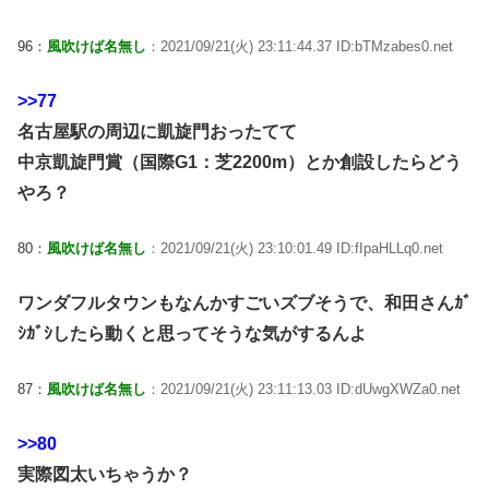
96：
風吹けば名無し
：2021/09/21(火) 23:11:44.37 ID:bTMzabes0.net
>>77
名古屋駅の周辺に凱旋門おったてて
中京凱旋門賞（国際G1：芝2200m）とか創設したらどう
やろ？
80：
風吹けば名無し
：2021/09/21(火) 23:10:01.49 ID:fIpaHLLq0.net
ワンダフルタウンもなんかすごいズブそうで、和田さんｶﾞ
ｼｶﾞｼしたら動くと思ってそうな気がするんよ
87：
風吹けば名無し
：2021/09/21(火) 23:11:13.03 ID:dUwgXWZa0.net
>>80
実際図太いちゃうか？