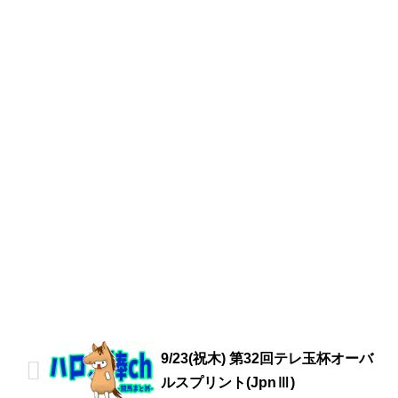
9/23(祝木) 第32回テレ玉杯オーバ
ルスプリント(JpnⅢ)