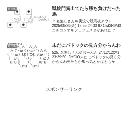
ID:Ys.wp.L3マジ...
凱旋門賞出てたら勝ち負けだった
競走馬
馬
1: 名無しさん＠実況で競馬板アウト
2025/08/29(金) 12:55:24.30 ID:Cwt3R9/d0
エルコンオルフェフェスタがあれだけや
れたんなら他にもいたはず81: 名無しさん
＠実況で競馬板アウト 2025/08/29(金)...
未だにパドックの見方分からんわ
競走馬
525: 名無しさん＠おーぷん 24/12/12(木)
23:39:50 ID:fOiO未だにパドックの見方分
からんわ発汗とか馬っ気とかはともかく
ハリとかタプタブとか光の加減とかで如
何様にも変わるし分からん528: 名無しさ
ん＠おーぷん 2...
スポンサーリンク