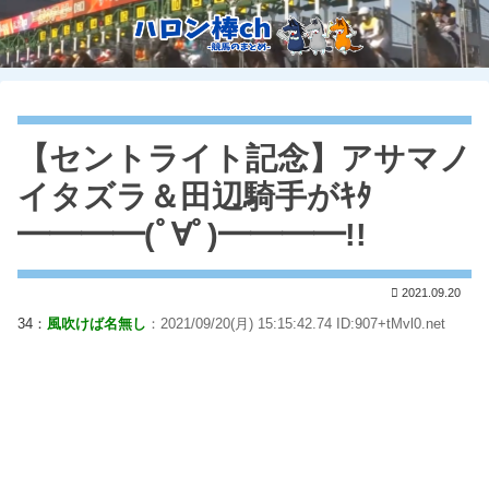
【セントライト記念】アサマノ
イタズラ＆田辺騎手がｷﾀ
━━━━(ﾟ∀ﾟ)━━━━!!
2021.09.20
34：
風吹けば名無し
：2021/09/20(月) 15:15:42.74 ID:907+tMvl0.net