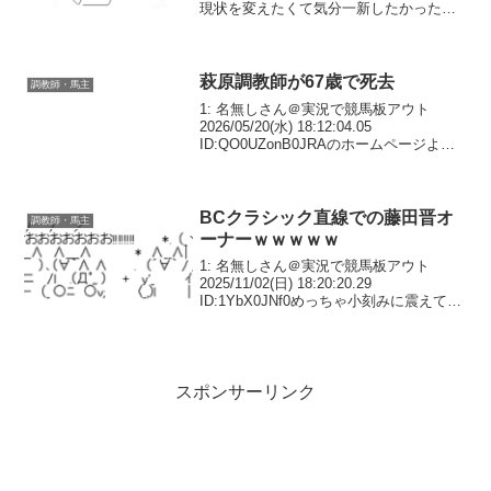
現状を変えたくて気分一新したかったの
かもね今年はセールでやたらとダートで
走りそうな良い馬落としてた印象。来年
楽しみなんじゃない...
萩原調教師が67歳で死去
調教師・馬主
1: 名無しさん＠実況で競馬板アウト
2026/05/20(水) 18:12:04.05
ID:QO0UZonB0JRAのホームページより
4: 名無しさん＠実況で競馬板アウト
2026/05/20(水) 18:14:24.05 ID:Hxo...
BCクラシック直線での藤田晋オ
調教師・馬主
ーナーｗｗｗｗｗ
1: 名無しさん＠実況で競馬板アウト
2025/11/02(日) 18:20:20.29
ID:1YbX0JNf0めっちゃ小刻みに震えてて
草JAPAN ARE WORLD CHAMPIONS
🇯🇵FOREVER YOUNG フォーエバーヤ
ン...
スポンサーリンク