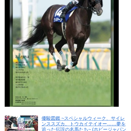
優駿図鑑 ~スペシャルウィーク、サイレ
ンススズカ、トウカイテイオー……夢を
追った伝説の名馬たち~ (ホビージャパン