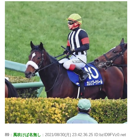
89：
風吹けば名無し
：2021/08/30(月) 23:42:36.25 ID:bzID9FVz0.net