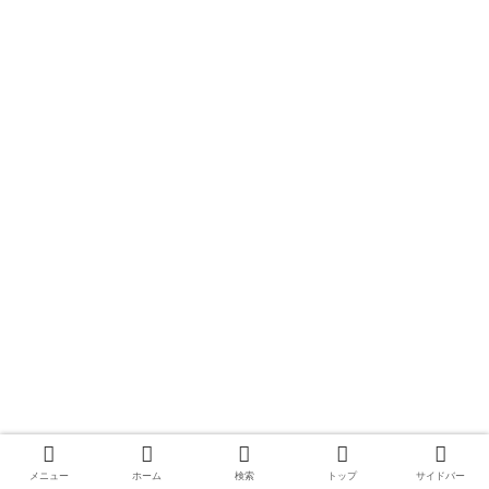
メニュー
ホーム
検索
トップ
サイドバー
●ミシュリフガチのマジでジャパ