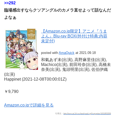
>>292
臨場感出すならクソアングルのカメラ直せよって話なんだ
よなぁ
【Amazon.co.jp限定】アニメ『うま
よん』Blu-ray BOX(外付け特典:内容
未定付)
posted with
AmaQuick
at 2021.09.18
和氣あず未(出演), 高野麻里佳(出演),
Machico(出演), 前田玲奈(出演), 高橋未
奈美(出演), 鬼頭明里(出演), 佐伯伊織
(出演)
Happinet (2021-12-08T00:00:01Z)
￥9,790
Amazon.co.jpで詳細を見る
引用元：
http://tomcat.2ch.sc/test/read.cgi/livejupiter/1631853206