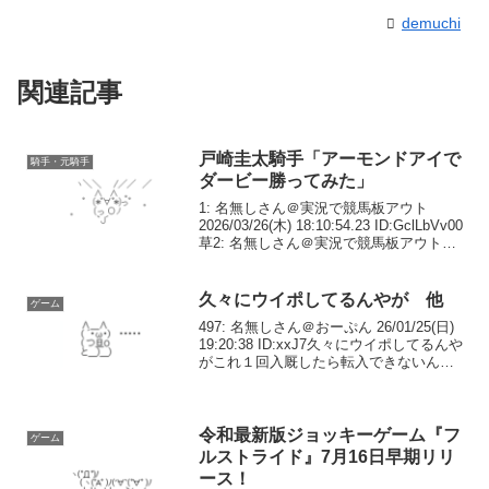
demuchi
関連記事
戸崎圭太騎手「アーモンドアイで
騎手・元騎手
ダービー勝ってみた」
1: 名無しさん＠実況で競馬板アウト
2026/03/26(木) 18:10:54.23 ID:GclLbVv00
草2: 名無しさん＠実況で競馬板アウト
2026/03/26(木) 18:11:05.60
ID:GclLbVv003: 名無...
久々にウイポしてるんやが 他
ゲーム
497: 名無しさん＠おーぷん 26/01/25(日)
19:20:38 ID:xxJ7久々にウイポしてるんや
がこれ１回入厩したら転入できないんか
ブチギレ転厩したいンゴねえ498: 名無し
さん＠おーぷん 26/01/25(日) 19:21:...
令和最新版ジョッキーゲーム『フ
ゲーム
ルストライド』7月16日早期リリ
ース！