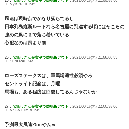
25：
名無しさん＠実況で競馬板アウト
：2021/09/16(木) 21:55:58.56
ID:bIyBVaC10.net
風速は現時点でかなり落ちてるし
日本列島縦断ルートなら名古屋に到達する頃にはそこらの
強めの風にまで落ち着いている
心配なのは風より雨
26：
名無しさん＠実況で競馬板アウト
：2021/09/16(木) 21:58:00.83
ID:4j0Niu2A0.net
ローズステークスは、重馬場適性必須やろ
セントライト記念は、月曜
馬場も、ある程度は回復してるんじゃないか
27：
名無しさん＠実況で競馬板アウト
：2021/09/16(木) 22:00:35.06
ID:M4GMU1mB0.net
予測最大風速25ｍやんｗ