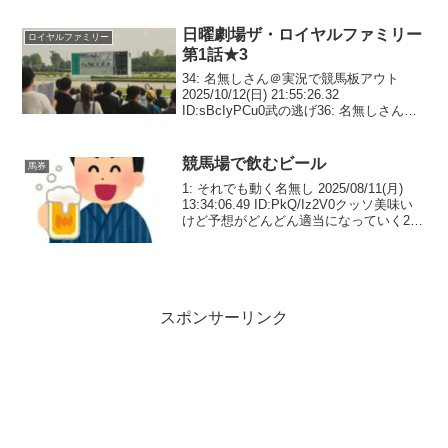
った連中しか...
日曜劇場ザ・ロイヤルファミリー
ロイヤルファミリー
第1話★3
34: 名無しさん＠実況で競馬板アウト
2025/10/12(日) 21:55:26.32
ID:sBcIyPCu0武の逃げ36: 名無しさん＠
実況で競馬板アウト 2025/10/12(日)
21:55:29.71 ID:CYAooWEU0...
競馬場で飲むビール
馬券
1: それでも動く名無し 2025/08/11(月)
13:34:06.49 ID:PkQ/Iz2V0クッソ美味い
けど予想がどんどん適当になっていく2:
それでも動く名無し 2025/08/11(月)
13:34:44.65 ID:PkQ/...
スポンサーリンク