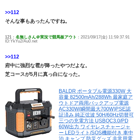
>>112
そんな事もあったんですね。
121：
名無しさん＠実況で競馬板アウト
：2021/09/17(金) 11:59:37.91
ID:YkYu2/Au0.net
>>112
府中に強烈な雹が降ったやつだよな。
芝コースが5月に真っ白になった。
BALDR ポータブル電源330W 大
容量 82500mAh/288Wh 最家庭ア
ウトドア両用バックアップ電源
AC330W(瞬間最大700W)PSE認
証済み 純正弦波 50H/60Hz切替可
三つの充電方法 USBQC3.0/PD
60W出力 ワイヤレスチャージャ
ー LEDライト/SOS機能付き 車中
泊 キャンプ 防災グッズ 非常用電