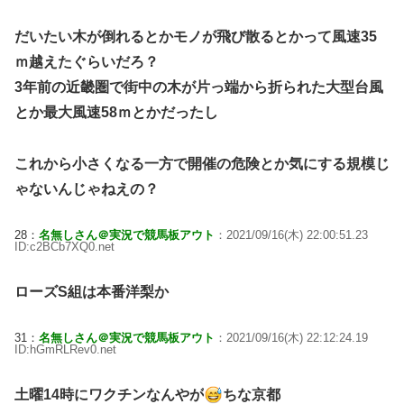
だいたい木が倒れるとかモノが飛び散るとかって風速35
ｍ越えたぐらいだろ？
3年前の近畿圏で街中の木が片っ端から折られた大型台風
とか最大風速58ｍとかだったし
これから小さくなる一方で開催の危険とか気にする規模じ
ゃないんじゃねえの？
28：
名無しさん＠実況で競馬板アウト
：2021/09/16(木) 22:00:51.23
ID:c2BCb7XQ0.net
ローズS組は本番洋梨か
31：
名無しさん＠実況で競馬板アウト
：2021/09/16(木) 22:12:24.19
ID:hGmRLRev0.net
土曜14時にワクチンなんやが
ちな京都