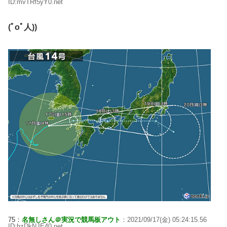
ID:mvTRf5yY0.net
(ﾟοﾟ人))
75：
名無しさん＠実況で競馬板アウト
：2021/09/17(金) 05:24:15.56
ID:bzDkNJE40.net