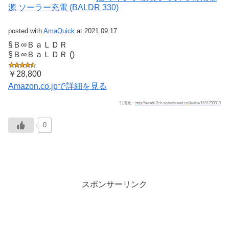
源 ソーラー充電 (BALDR 330)
posted with
AmaQuick
at 2021.09.17
§Ｂ∞ＢａＬＤＲ
§Ｂ∞ＢａＬＤＲ ()
￥28,800
Amazon.co.jpで詳細を見る
引用元：
http://awabi.2ch.sc/test/read.cgi/keiba/1631793313
0
スポンサーリンク