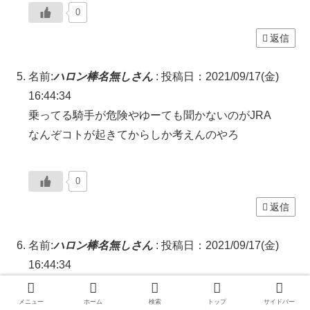
0
返信
名前:
ハロン棒名無しさん
:
投稿日：2021/09/17(金)
16:44:34
乗ってる騎手が危険やゆーても聞かないのがJRA
なんぞコトが起きてからしか考えんのやろ
0
返信
名前:
ハロン棒名無しさん
:
投稿日：2021/09/17(金)
16:44:34
乗ってる騎手が危険やゆーても聞かないのがJRA
なんぞコトが起きてからしか考えんのやろ
メニュー
ホーム
検索
トップ
サイドバー