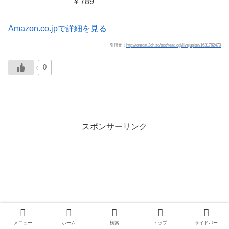
￥789
Amazon.co.jpで詳細を見る
引用元：
http://tomcat.2ch.sc/test/read.cgi/livejupiter/1631762470
0
スポンサーリンク
メニュー
ホーム
検索
トップ
サイドバー