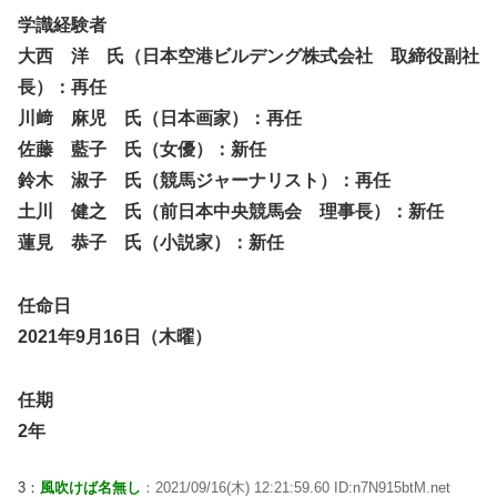
学識経験者
大西 洋 氏（日本空港ビルデング株式会社 取締役副社
長）：再任
川﨑 麻児 氏（日本画家）：再任
佐藤 藍子 氏（女優）：新任
鈴木 淑子 氏（競馬ジャーナリスト）：再任
土川 健之 氏（前日本中央競馬会 理事長）：新任
蓮見 恭子 氏（小説家）：新任
任命日
2021年9月16日（木曜）
任期
2年
3：
風吹けば名無し
：2021/09/16(木) 12:21:59.60 ID:n7N915btM.net