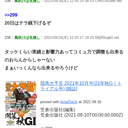
338：
風吹けば名無し
：2021/09/16(木) 12:50:25.58 ID:CmEc/kDwd.net
>>299
20日はテラ銭下げるぞ
238：
風吹けば名無し
：2021/09/16(木) 12:43:17.19 ID:5BjR0uqb0.net
タッケくらい実績と影響力あってコミュ力で調整も出来る
のおらんからしゃーない
まぁいっくんなら出来るやろうけど
競馬大予言 2021年10月号(21年秋GⅠト
ライアル号) [雑誌]
posted with
AmaQuick
at 2021.09.16
笠倉出版社(編集)
笠倉出版社 (2021-09-10T00:00:00.000Z)