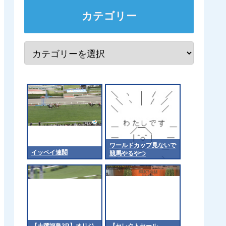
カテゴリー
ワールドカップ見ないで
イッペイ連闘
競馬やるやつ
【土曜福島3R】オリジ
【セレクトセール