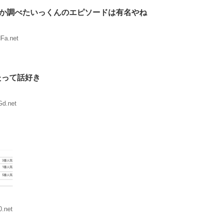
るか調べたいっくんのエピソードは有名やね
Fa.net
たって話好き
Gd.net
0.net