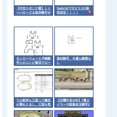
【中京スポニチ賞】トミ
Switch2でダビスタ2発
ーバローズ＆坂井騎手が
売決定！！！！
ｷﾀ━━━━(ﾟ
∀ﾟ)━━━━!!
モンローウォーク戸崎騎
高杉騎手、今週も騎乗な
手とのコンビ復活でロー
し
ズSへ 他
てか欧州も三冠って概念
【日曜中京10R】7番カ
が薄れとるし、三冠を気
イラーサ鮫島良太騎手2
にするのは日本くらいに
着
なるんやろか 他