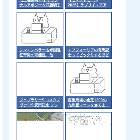
ナルアポジー＆武藤騎手
2026】ラブリイユアア
がｷﾀ━━☆ﾟ･*:｡.:(ﾟ
イズの2025（父イクイ
∀ﾟ)ﾟ･*:..:☆━━━!!
ノックス）2億3千万円
で落札 他
シンエンペラーも米国遠
エフフォーリアの有馬記
征帯同の可能性 他
念ってビックリするほど
強かったわよね
フェブラリーS コスタノ
雨重馬場小倉芝1200の
ヴァ119 安田記念 シッ
九州産レースを当てよ
クスペンス118
他