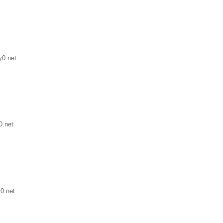
y0.net
0.net
0.net