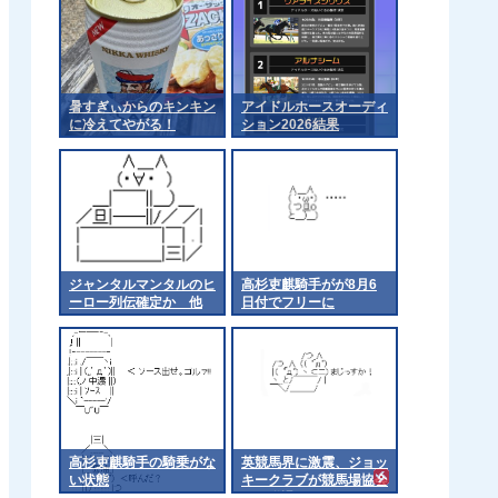
暑すぎぃからのキンキン
アイドルホースオーディ
に冷えてやがる！
ション2026結果
ジャンタルマンタルのヒ
高杉吏麒騎手がが8月6
ーロー列伝確定か 他
日付でフリーに
高杉吏麒騎手の騎乗がな
英競馬界に激震、ジョッ
い状態
キークラブが競馬場協会