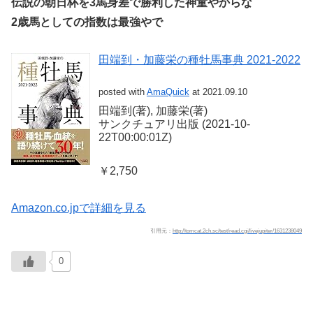
伝説の朝日杯を3馬身差で勝利した神童やからな
2歳馬としての指数は最強やで
田端到・加藤栄の種牡馬事典 2021-2022
posted with
AmaQuick
at 2021.09.10
田端到(著), 加藤栄(著)
サンクチュアリ出版 (2021-10-
22T00:00:01Z)
￥2,750
Amazon.co.jpで詳細を見る
引用元：
http://tomcat.2ch.sc/test/read.cgi/livejupiter/1631238049
0