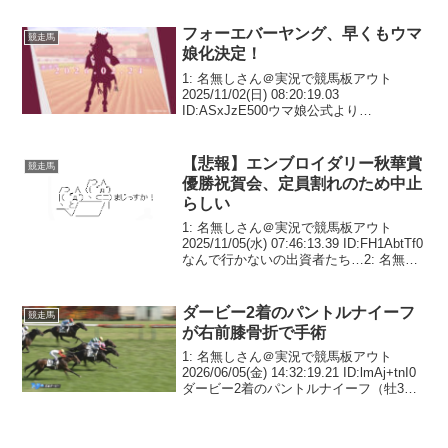
フォーエバーヤング、早くもウマ
競走馬
娘化決定！
1: 名無しさん＠実況で競馬板アウト
2025/11/02(日) 08:20:19.03
ID:ASxJzE500ウマ娘公式より
pic.twitter.com/0y9307EC5M— ウマ娘プ
ロジェクト公式アカウント
(@uma_musu)...
【悲報】エンブロイダリー秋華賞
競走馬
優勝祝賀会、定員割れのため中止
らしい
1: 名無しさん＠実況で競馬板アウト
2025/11/05(水) 07:46:13.39 ID:FH1AbtTf0
なんで行かないの出資者たち…2: 名無し
さん＠実況で競馬板アウト
2025/11/05(水) 07:49:09.00 ID:C...
ダービー2着のパントルナイーフ
競走馬
が右前膝骨折で手術
1: 名無しさん＠実況で競馬板アウト
2026/06/05(金) 14:32:19.21 ID:lmAj+tnI0
ダービー2着のパントルナイーフ（牡3
歳、美浦・木村）が右前膝骨折の手術を
受けたことが5日、分かった。所属するキ
ャロットクラブが...