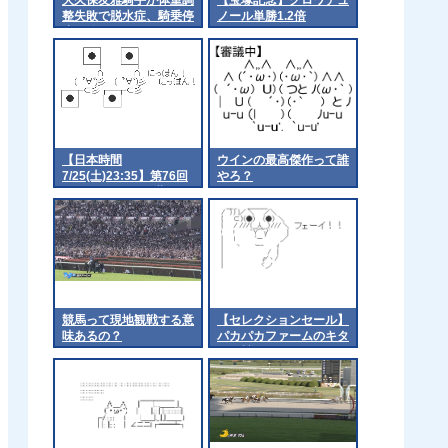
整失敗で脱水症、騎乗停
ノール単勝1.2倍
止処分
【日本時間
ウインの最高傑作って誰
7/25(土)23:35】第76回
やろ？
キングジョージ6世&ク
イーンエリザベスステー
クス(G1) Part2
競馬って現地観戦する意
【セレクションセール】
味あるの？
パカパカファームのキタ
サン競られてる