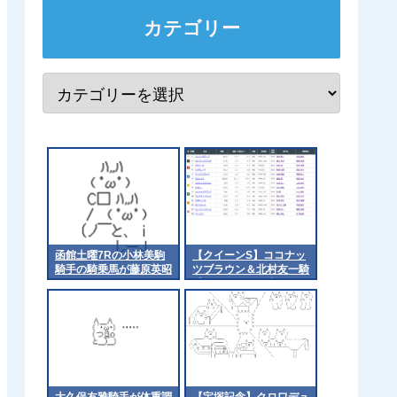
カテゴリー
函館土曜7Rの小林美駒
【クイーンS】ココナッ
騎手の騎乗馬が藤原英昭
ツブラウン＆北村友一騎
厩舎のストレイトアスク
手がｷﾀ━━━━(ﾟ
(廣崎利洋HD)なんだが
∀ﾟ)━━━━!!
大久保友雅騎手が体重調
【宝塚記念】クロワデュ