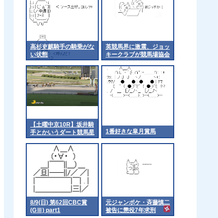
高杉吏麒騎手の騎乗がな
英競馬界に激震、ジョッ
い状態
キークラブが競馬場協会
から脱退
【土曜中京10R】坂井騎
1番好きな皐月賞馬
手とかいうダート競馬星
人
8/9(日) 第62回CBC賞
元ジャンポケ・斉藤慎二
(GⅢ) part1
被告に懲役7年求刑