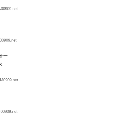
A00909.net
00909.net
オー
ス
sM0909.net
I00909.net