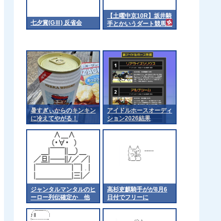
【土曜中京10R】坂井騎
七夕賞(GⅢ) 反省会
手とかいうダート競馬星
人
暑すぎぃからのキンキン
アイドルホースオーディ
に冷えてやがる！
ション2026結果
ジャンタルマンタルのヒ
高杉吏麒騎手がが8月6
ーロー列伝確定か 他
日付でフリーに