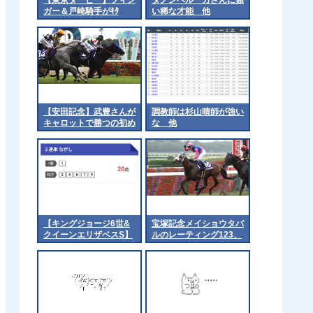
ガー＆戸崎騎手がｷﾀ
い稀な才能 他
━━━━(ﾟ∀ﾟ)━━━━!
【安田記念】武豊さんが
調教師は杉山晴師が強い
キャロットで勝つの初め
な 他
てみるかもしれん 他
【キングジョージ6世&
宝塚記念メイショウタバ
クイーンエリザベスS】
ルのレーティング123、
カルパナ＆C.キーン騎手
今年の国内戦で最高評価
がｷﾀ━━━━(ﾟ
∀ﾟ)━━━━!!