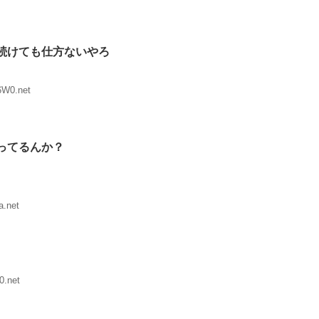
続けても仕方ないやろ
6W0.net
ってるんか？
a.net
0.net