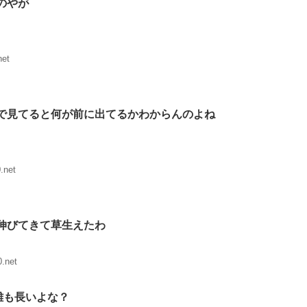
のやが
net
で見てると何が前に出てるかわからんのよね
.net
伸びてきて草生えたわ
.net
離も長いよな？