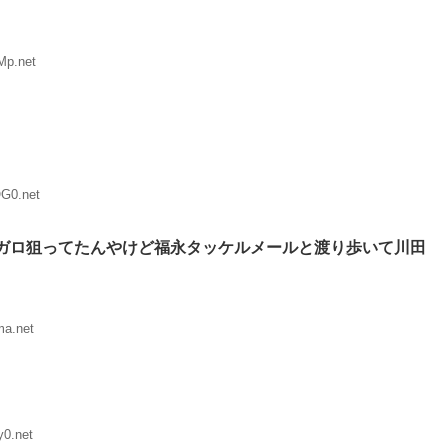
Mp.net
G0.net
ガロ狙ってたんやけど福永タッケルメールと渡り歩いて川田
ma.net
y0.net