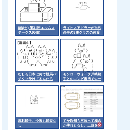
8/8(土) 第31回エルムス
ライヒスアドラーが自己
テークス(GⅢ)
条件の3勝クラスの佐渡
ステークスに出走
むしろ日本は何で競馬バ
モンローウォーク戸崎騎
チクソ受けてるんだろ
手とのコンビ復活でロー
ズSへ 他
高杉騎手、今週も騎乗な
てか欧州も三冠って概念
し
が薄れとるし、三冠を気