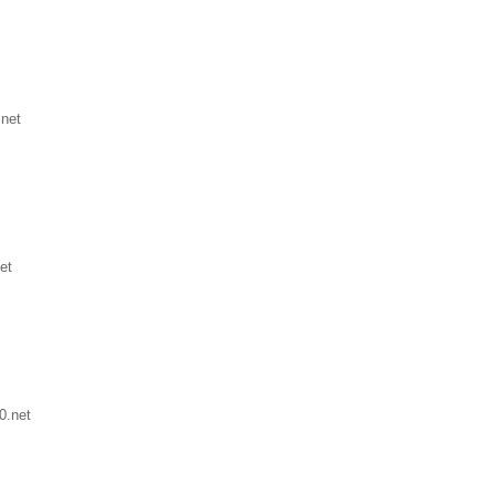
.net
et
0.net