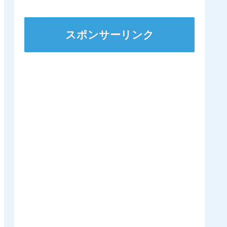
にするのは日本くらいに
なるんやろか 他
スポンサーリンク