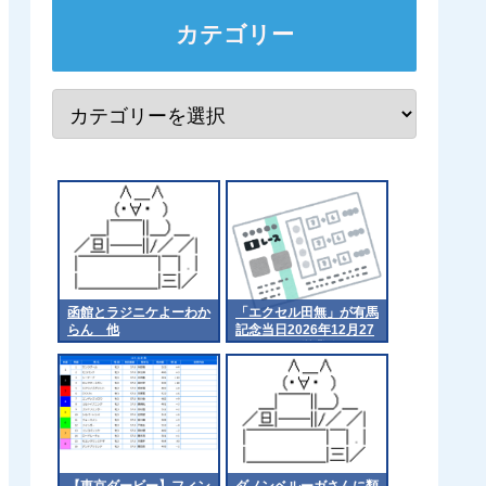
カテゴリー
函館とラジニケよーわか
「エクセル田無」が有馬
らん 他
記念当日2026年12月27
日をもって営業終了
【東京ダービー】フィン
ダノンベルーガさんに類