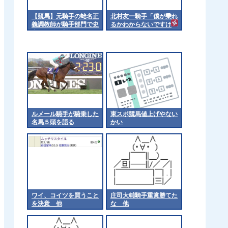
【競馬】元騎手の蛯名正
北村友一騎手「僕が乗れ
義調教師が騎手部門で史
るかわからないですけ
上8人目の「競馬の殿
ど」
堂」入り 12年ぶりの
選出 [ＴＨＥ ＦＵＲＹ
φ★]
ルメール騎手が騎乗した
東スポ競馬値上げやない
名馬５頭を語る
かい
ワイ、コイツを買うこと
庄司大輔騎手重賞勝てた
を決意 他
な 他