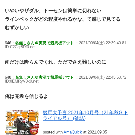
いやいやザダル、トーセンは簡単に切れない
ラインベックがどの程度やれるかな、て感じで見てる
むずかしい
646：
名無しさん＠実況で競馬板アウト
：2021/09/04(土) 22:39:49.81
ID:C2Cqt8Df0.net
雨だけは降らんでくれ、ただでさえ難しいのに
648：
名無しさん＠実況で競馬板アウト
：2021/09/04(土) 22:45:50.72
ID:0EMRyV0x0.net
俺は充希を信じるよ
競馬大予言 2021年10月号（21年秋GIト
ライアル号） (雑誌)
posted with
AmaQuick
at 2021.09.05