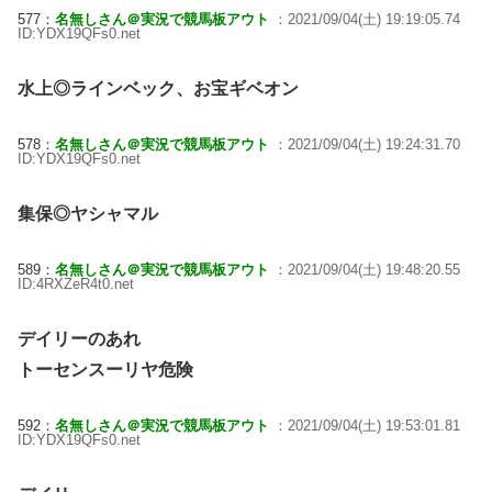
577：
名無しさん＠実況で競馬板アウト
：2021/09/04(土) 19:19:05.74
ID:YDX19QFs0.net
水上◎ラインベック、お宝ギベオン
578：
名無しさん＠実況で競馬板アウト
：2021/09/04(土) 19:24:31.70
ID:YDX19QFs0.net
集保◎ヤシャマル
589：
名無しさん＠実況で競馬板アウト
：2021/09/04(土) 19:48:20.55
ID:4RXZeR4t0.net
デイリーのあれ
トーセンスーリヤ危険
592：
名無しさん＠実況で競馬板アウト
：2021/09/04(土) 19:53:01.81
ID:YDX19QFs0.net