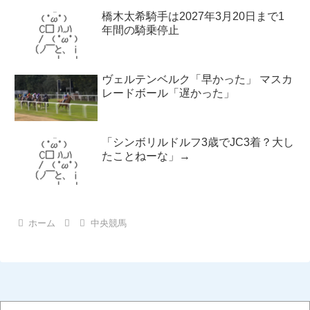
橋木太希騎手は2027年3月20日まで1
年間の騎乗停止
ヴェルテンベルク「早かった」 マスカ
レードボール「遅かった」
「シンボリルドルフ3歳でJC3着？大し
たことねーな」→
ホーム
中央競馬