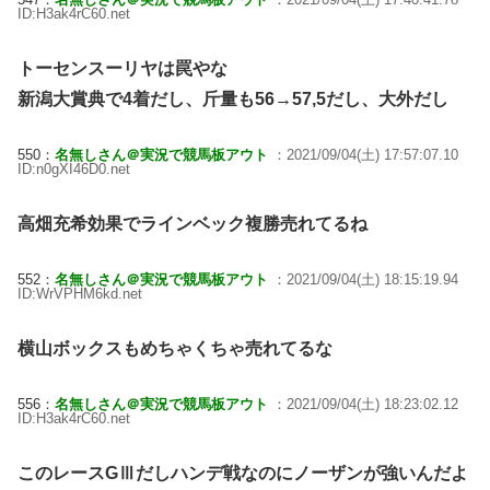
ID:H3ak4rC60.net
トーセンスーリヤは罠やな
新潟大賞典で4着だし、斤量も56→57,5だし、大外だし
550：
名無しさん＠実況で競馬板アウト
：2021/09/04(土) 17:57:07.10
ID:n0gXI46D0.net
高畑充希効果でラインベック複勝売れてるね
552：
名無しさん＠実況で競馬板アウト
：2021/09/04(土) 18:15:19.94
ID:WrVPHM6kd.net
横山ボックスもめちゃくちゃ売れてるな
556：
名無しさん＠実況で競馬板アウト
：2021/09/04(土) 18:23:02.12
ID:H3ak4rC60.net
このレースGⅢだしハンデ戦なのにノーザンが強いんだよ