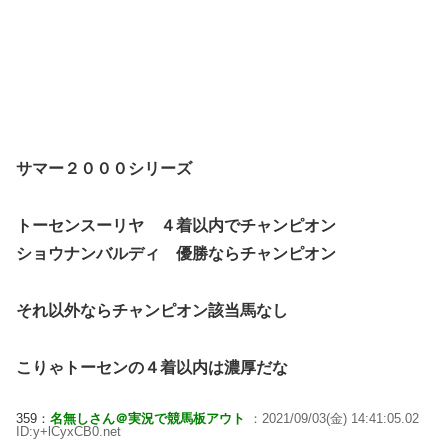
サマー２０００シリーズ
トーセンスーリヤ ４着以内でチャンピオン
ショウナンバルディ 優勝ならチャンピオン
それ以外ならチャンピオン該当馬なし
こりゃトーセンの４着以内は濃厚だな
359：
名無しさん＠実況で競馬板アウト
：2021/09/03(金) 14:41:05.02
ID:y+lCyxCB0.net