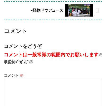
●怪物ドウデュース
コメント
コメントをどうぞ
コメントは一般常識の範囲内でお願いします
※
承認制ﾀﾞﾖ(ﾟДﾟ)※
コメント
※