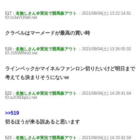
517：
名無しさん＠実況で競馬板アウト
：2021/09/04(土) 13:22:14.81
ID:Io3aVUhdd.net
クラベルはマーメードが最高の買い時
519：
名無しさん＠実況で競馬板アウト
：2021/09/04(土) 13:26:05.02
ID:JU5WRiro0.net
ラインベックかマイネルファンロン切りたいけど明日まで
考えても決まりそうにないw
522：
名無しさん＠実況で競馬板アウト
：2021/09/04(土) 14:28:41.64
ID:aJO6DqsLr.net
>>519
切るほうが来る説あると思います
523：
名無しさん＠実況で競馬板アウト
：2021/09/04(土) 14:33:42.59