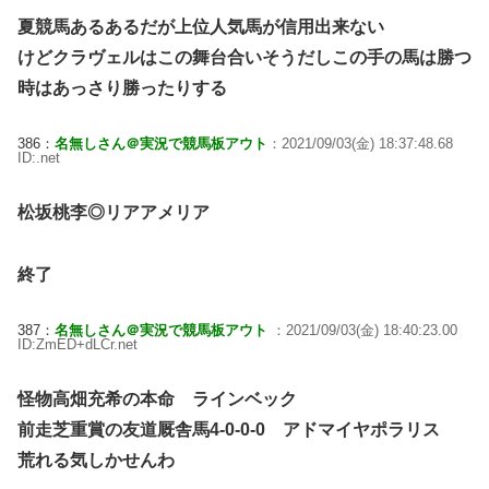
夏競馬あるあるだが上位人気馬が信用出来ない
けどクラヴェルはこの舞台合いそうだしこの手の馬は勝つ
時はあっさり勝ったりする
386：
名無しさん＠実況で競馬板アウト
：2021/09/03(金) 18:37:48.68
ID:.net
松坂桃李◎リアアメリア
終了
387：
名無しさん＠実況で競馬板アウト
：2021/09/03(金) 18:40:23.00
ID:ZmED+dLCr.net
怪物高畑充希の本命 ラインベック
前走芝重賞の友道厩舎馬4-0-0-0 アドマイヤポラリス
荒れる気しかせんわ