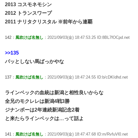
2013 コスモネモシン
2012 トランスワープ
2011 ナリタクリスタル ※前年から連覇
142：
風吹けば名無し
：2021/09/03(金) 18:47:53.25 ID:8BL7fOCpd.net
>>135
パッとしない馬ばっかやな
137：
風吹けば名無し
：2021/09/03(金) 18:47:24.55 ID:b/cDKIdhd.net
ラインベックの血統は新潟と相性良いからな
全兄のモクレレは新潟4戦3勝
ジナンボーは2年連続新潟記念2着
と来たらラインベックは…って話よ
141：
風吹けば名無し
：2021/09/03(金) 18:47:47.68 ID:m/RvfuVl0.net