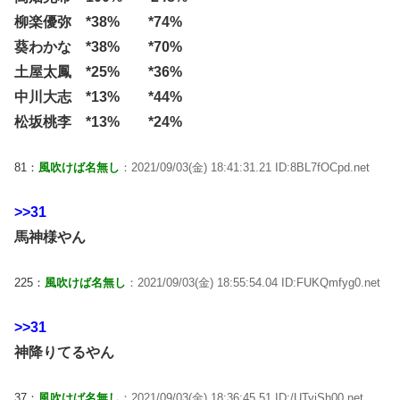
柳楽優弥 *38% *74%
葵わかな *38% *70%
土屋太鳳 *25% *36%
中川大志 *13% *44%
松坂桃李 *13% *24%
81：
風吹けば名無し
：2021/09/03(金) 18:41:31.21 ID:8BL7fOCpd.net
>>31
馬神様やん
225：
風吹けば名無し
：2021/09/03(金) 18:55:54.04 ID:FUKQmfyg0.net
>>31
神降りてるやん
37：
風吹けば名無し
：2021/09/03(金) 18:36:45.51 ID:/UTyjSh00.net