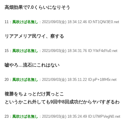
高畑効果で7.0くらいになりそう
11：
風吹けば名無し
：2021/09/03(金) 18:34:12.46 ID:NT1QN/3E0.net
リアアメリア民ワイ、察する
15：
風吹けば名無し
：2021/09/03(金) 18:34:31.76 ID:YIkF4dYu0.net
嘘やろ…流石にこれはない
20：
風吹けば名無し
：2021/09/03(金) 18:35:11.22 ID:pP+18fH5r.net
複勝をちょっとだけ買っとこ
というかこれ外しても9回中8回成功だからヤバすぎるわ
23：
風吹けば名無し
：2021/09/03(金) 18:35:24.49 ID:U7MPVegN0.net