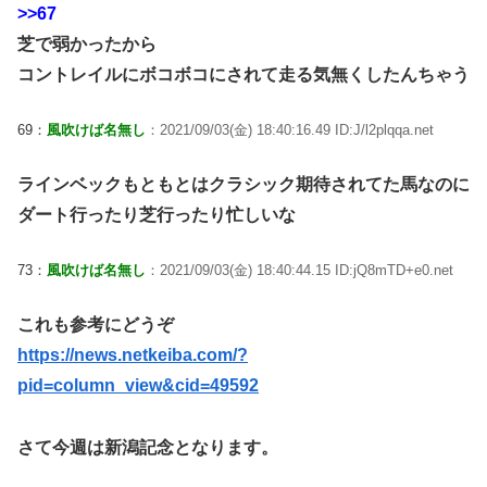
>>67
芝で弱かったから
コントレイルにボコボコにされて走る気無くしたんちゃう
69：
風吹けば名無し
：2021/09/03(金) 18:40:16.49 ID:J/l2plqqa.net
ラインベックもともとはクラシック期待されてた馬なのに
ダート行ったり芝行ったり忙しいな
73：
風吹けば名無し
：2021/09/03(金) 18:40:44.15 ID:jQ8mTD+e0.net
これも参考にどうぞ
https://news.netkeiba.com/?
pid=column_view&cid=49592
さて今週は新潟記念となります。