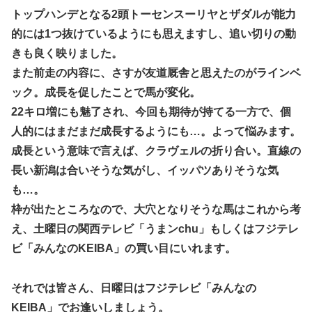
トップハンデとなる2頭トーセンスーリヤとザダルが能力
的には1つ抜けているようにも思えますし、追い切りの動
きも良く映りました。
また前走の内容に、さすが友道厩舎と思えたのがラインベ
ック。成長を促したことで馬が変化。
22キロ増にも魅了され、今回も期待が持てる一方で、個
人的にはまだまだ成長するようにも…。よって悩みます。
成長という意味で言えば、クラヴェルの折り合い。直線の
長い新潟は合いそうな気がし、イッパツありそうな気
も…。
枠が出たところなので、大穴となりそうな馬はこれから考
え、土曜日の関西テレビ「うまンchu」もしくはフジテレ
ビ「みんなのKEIBA」の買い目にいれます。
それでは皆さん、日曜日はフジテレビ「みんなの
KEIBA」でお逢いしましょう。