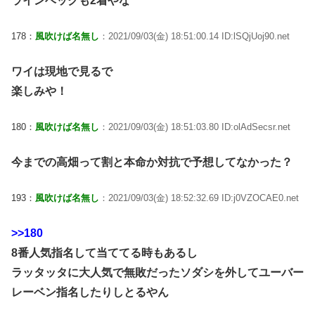
ラインベックも2着やな
178：
風吹けば名無し
：2021/09/03(金) 18:51:00.14 ID:lSQjUoj90.net
ワイは現地で見るで
楽しみや！
180：
風吹けば名無し
：2021/09/03(金) 18:51:03.80 ID:olAdSecsr.net
今までの高畑って割と本命か対抗で予想してなかった？
193：
風吹けば名無し
：2021/09/03(金) 18:52:32.69 ID:j0VZOCAE0.net
>>180
8番人気指名して当ててる時もあるし
ラッタッタに大人気で無敗だったソダシを外してユーバー
レーベン指名したりしとるやん