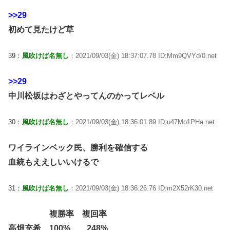
>>29
初めて見たけど草
39：
風吹けば名無し
：2021/09/03(金) 18:37:07.78 ID:Mm9QVYd/0.net
>>29
中川松坂はわざとやってんのかってレベル
30：
風吹けば名無し
：2021/09/03(金) 18:36:01.89 ID:u47Mo1PHa.net
ワイラインベック民、勝利を確信する
血統もええしいいけるで
31：
風吹けば名無し
：2021/09/03(金) 18:36:26.76 ID:m2X52rK30.net
複勝率 複回率
高畑充希 100% 248%