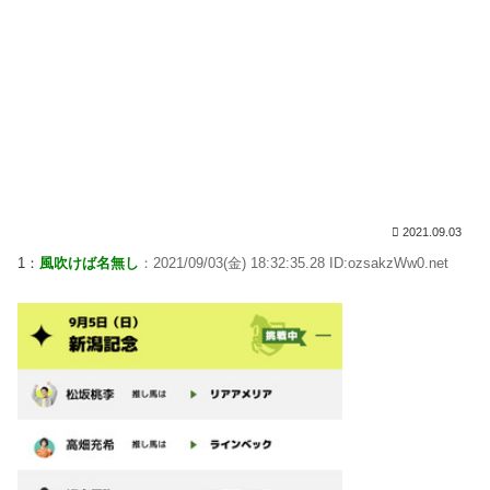
2021.09.03
1：
風吹けば名無し
：2021/09/03(金) 18:32:35.28 ID:ozsakzWw0.net