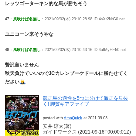
レッツゴーターキン的な馬が勝ちそう
47：
風吹けば名無し
：2021/09/02(木) 23:10:28.98 ID:4sXt2NtG0.net
ユニコーン来そうやな
48：
風吹けば名無し
：2021/09/02(木) 23:10:43.16 ID:4uIMyEE50.net
贅沢言いません
秋天負けていいのでJCカレンブーケドールに勝たせてく
ださい
競走馬の適性を5つに分けて激走を見抜
く! 脚質ギアファイブ
posted with
AmaQuick
at 2021.09.03
安井 涼太(著)
ガイドワークス (2021-09-16T00:00:01Z)