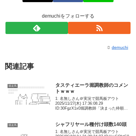
demuchiをフォローする
demuchi
関連記事
タスティエーラ堀調教師のコメン
競走馬
トｗｗｗ
1: 名無しさん＠実況で競馬板アウト
2025/11/27(木) 17:36:08.29
ID:30FgzX1x0堀調教師「決まった枠順も
大事ですが、未来のことの方がもっと大
事で、競馬では、当日の馬場状態、風な
どの天候はもちろんのこと、他馬...
シャフリヤール種付け頭数140頭
競走馬
1: 名無しさん＠実況で競馬板アウト