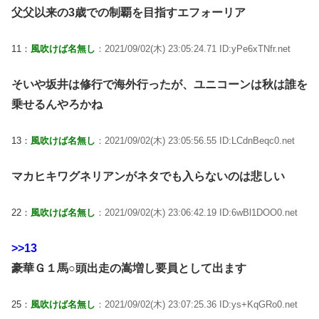
父父以来の3歳での制覇を目指すエフォーリア
11：
風吹けば名無し
：2021/09/02(木) 23:05:24.71 ID:yPe6xTNfr.net
そいや坂井は修行で海外行ったが、ユニコーンは秋は誰を
乗せるんやろかね
13：
風吹けば名無し
：2021/09/02(木) 23:05:56.55 ID:LCdnBeqc0.net
マカヒキワグネリアンがネタでも入らないのは悲しい
22：
風吹けば名無し
：2021/09/02(木) 23:06:42.19 ID:6wBl1DOO0.net
>>13
豪華Ｇ１馬○頭出走の嵩増し要員として出ます
25：
風吹けば名無し
：2021/09/02(木) 23:07:25.36 ID:ys+KqGRo0.net