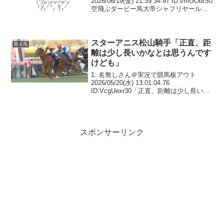
2026/06/19(金) 21:39:34.97 ID:l/mGObtS0
空飛ぶダービー馬大帝シャフリヤール情
報社台SSの方に聞いたら今年の種付け頭
数は約140頭で、種付けは、可もなく不可
もなかったら...
スターアニス松山騎手「正直、距
競走馬
離は少し長いかなとは思うんです
けども」
1: 名無しさん＠実況で競馬板アウト
2026/05/20(水) 13:01:04.76
ID:VcgUexr30「正直、距離は少し長いか
なとは思うんですけども、それでも、十
分にやれるだけの能力を持っている馬で
すので、適性って言われるとそう...
スポンサーリンク