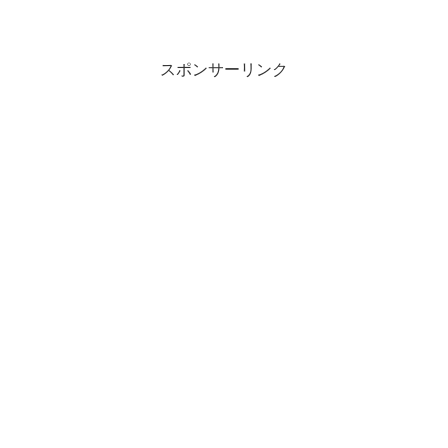
ップ (G1) 日本馬登録 26頭​アスクドゥポ
ルテ​コスモキュランダ​ダノンデサイル​デ
ィープモン...
スポンサーリンク