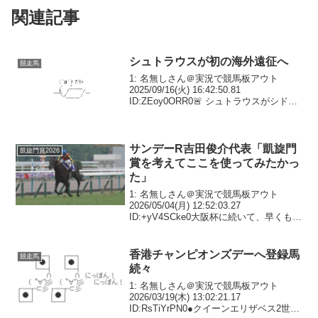
関連記事
シュトラウスが初の海外遠征へ
競走馬
1: 名無しさん＠実況で競馬板アウト
2025/09/16(火) 16:42:50.81
ID:ZEoy0ORR0🚨 シュトラウスがシドニ
ーの高額賞金レース、ラッセルボールデ
ィングSに登録！🇦🇺 総賞金300万豪ドル
（3億円）のラッセルボー...
サンデーR吉田俊介代表「凱旋門
凱旋門賞2026
賞を考えてここを使ってみたかっ
た」
1: 名無しさん＠実況で競馬板アウト
2026/05/04(月) 12:52:03.27
ID:+yV4SCke0大阪杯に続いて、早くも今
年G1連勝を飾ったダービー馬。気になる
今後について、馬主サンデーレーシング
の吉田俊介代表は「凱旋門賞(...
香港チャンピオンズデーへ登録馬
競走馬
続々
1: 名無しさん＠実況で競馬板アウト
2026/03/19(木) 13:02:21.17
ID:RsTiYrPN0●クイーンエリザベス2世カ