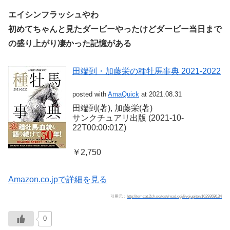
エイシンフラッシュやわ
初めてちゃんと見たダービーやったけどダービー当日まで
の盛り上がり凄かった記憶がある
田端到・加藤栄の種牡馬事典 2021-2022
posted with
AmaQuick
at 2021.08.31
田端到(著), 加藤栄(著)
サンクチュアリ出版 (2021-10-
22T00:00:01Z)
￥2,750
Amazon.co.jpで詳細を見る
引用元：
http://tomcat.2ch.sc/test/read.cgi/livejupiter/1629369134
0