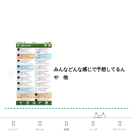
みんなどんな感じで予想してるん
や 他
9/5(日) 第57回 農林水産省賞典 新
潟記念(GIII)
メニュー
ホーム
検索
トップ
サイドバー