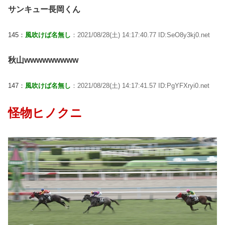
サンキュー長岡くん
145：
風吹けば名無し
：2021/08/28(土) 14:17:40.77 ID:SeO8y3kj0.net
秋山wwwwwwwww
147：
風吹けば名無し
：2021/08/28(土) 14:17:41.57 ID:PgYFXryi0.net
怪物ヒノクニ