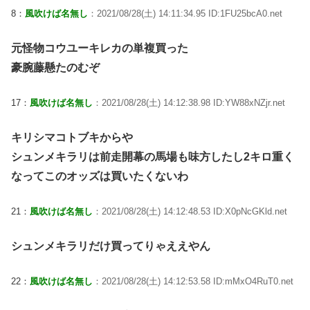
8：
風吹けば名無し
：2021/08/28(土) 14:11:34.95 ID:1FU25bcA0.net
元怪物コウユーキレカの単複買った
豪腕藤懸たのむぞ
17：
風吹けば名無し
：2021/08/28(土) 14:12:38.98 ID:YW88xNZjr.net
キリシマコトブキからや
シュンメキラリは前走開幕の馬場も味方したし2キロ重く
なってこのオッズは買いたくないわ
21：
風吹けば名無し
：2021/08/28(土) 14:12:48.53 ID:X0pNcGKld.net
シュンメキラリだけ買ってりゃええやん
22：
風吹けば名無し
：2021/08/28(土) 14:12:53.58 ID:mMxO4RuT0.net