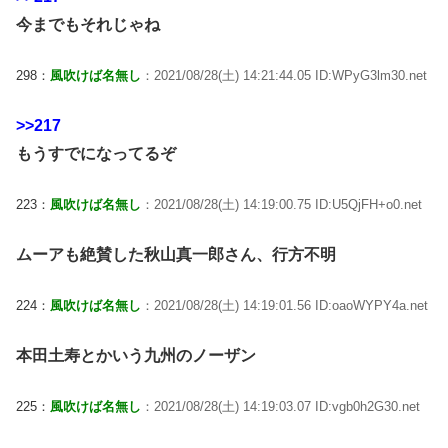
今までもそれじゃね
298：
風吹けば名無し
：2021/08/28(土) 14:21:44.05 ID:WPyG3lm30.net
>>217
もうすでになってるぞ
223：
風吹けば名無し
：2021/08/28(土) 14:19:00.75 ID:U5QjFH+o0.net
ムーアも絶賛した秋山真一郎さん、行方不明
224：
風吹けば名無し
：2021/08/28(土) 14:19:01.56 ID:oaoWYPY4a.net
本田土寿とかいう九州のノーザン
225：
風吹けば名無し
：2021/08/28(土) 14:19:03.07 ID:vgb0h2G30.net