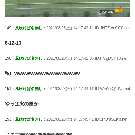
149：
風吹けば名無し
：2021/08/28(土) 14:17:42.11 ID:JNT7WcGG0.net
6-12-13
150：
風吹けば名無し
：2021/08/28(土) 14:17:42.36 ID:fPsgDCPT0.net
秋山wwwwwwwwwwwwwwwwww
151：
風吹けば名無し
：2021/08/28(土) 14:17:44.16 ID:WmV5Q14Va.net
やっぱ火の国か
153：
風吹けば名無し
：2021/08/28(土) 14:17:45.42 ID:3PQraS1Kp.net
ファーwewwwwweeeweewww