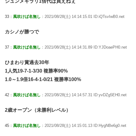
シュンメキラリ1倍代は買えねぇ
33：
風吹けば名無し
：2021/08/28(土) 14:14:15.01 ID:iQTsvIwB0.net
カシノが勝つで
37：
風吹けば名無し
：2021/08/28(土) 14:14:31.89 ID:YJDoaePH0.net
ひまわり賞過去30年
1人気19-7-1-3/30 複勝率90%
1.0～1.9倍16-4-1-0/21 複勝率100%
42：
風吹けば名無し
：2021/08/28(土) 14:14:57.31 ID:yvDZg5EH0.net
2歳オープン（未勝利レベル）
45：
風吹けば名無し
：2021/08/28(土) 14:15:01.13 ID:HygNBe6g0.net