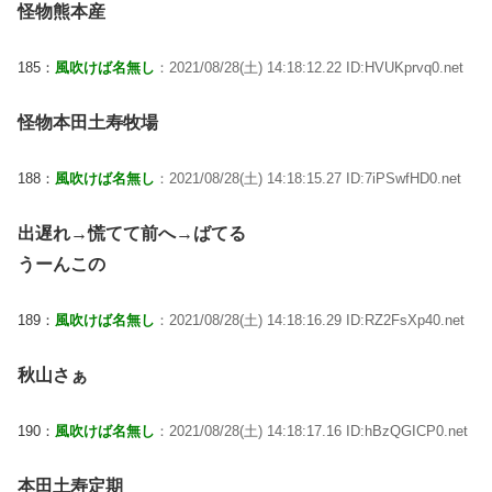
怪物熊本産
185：
風吹けば名無し
：2021/08/28(土) 14:18:12.22 ID:HVUKprvq0.net
怪物本田土寿牧場
188：
風吹けば名無し
：2021/08/28(土) 14:18:15.27 ID:7iPSwfHD0.net
出遅れ→慌てて前へ→ばてる
うーんこの
189：
風吹けば名無し
：2021/08/28(土) 14:18:16.29 ID:RZ2FsXp40.net
秋山さぁ
190：
風吹けば名無し
：2021/08/28(土) 14:18:17.16 ID:hBzQGICP0.net
本田土寿定期