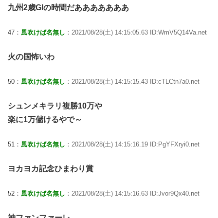
九州2歳GIの時間だあああああああ
47：
風吹けば名無し
：2021/08/28(土) 14:15:05.63 ID:WmV5Q14Va.net
火の国怖いわ
50：
風吹けば名無し
：2021/08/28(土) 14:15:15.43 ID:cTLCtn7a0.net
シュンメキラリ複勝10万や
楽に1万儲けるやで～
51：
風吹けば名無し
：2021/08/28(土) 14:15:16.19 ID:PgYFXryi0.net
ヨカヨカ記念ひまわり賞
52：
風吹けば名無し
：2021/08/28(土) 14:15:16.63 ID:Jvor9Qx40.net
神ファンファーレ