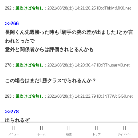
292：
風吹けば名無し
：2021/08/28(土) 14:21:20.25 ID:dThkMtMK0.net
>>266
長岡くん先週勝った時も｢騎手の腕の差が出ました｣とか言
われとったで
意外と関係者からは評価されとるんかも
278：
風吹けば名無し
：2021/08/28(土) 14:20:36.47 ID:RTnuoarM0.net
この場合はまだ1勝クラスでられるんか？
293：
風吹けば名無し
：2021/08/28(土) 14:21:22.79 ID:JNT7WcGG0.net
>>278
出られるぞ
収得賞金500万しか加算されへんはず
メニュー
ホーム
検索
トップ
サイドバー
https://www.jra.go.jp/keiba/rules/class.html