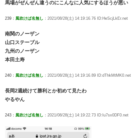
馬場がぜんぜん違うのにこんなに人気にするほうが悪い
239：
風吹けば名無し
：2021/08/28(土) 14:19:16.76 ID:HeScjLkEr.net
南関のノーザン
山口ステーブル
九州のノーザン
本田土寿
240：
風吹けば名無し
：2021/08/28(土) 14:19:16.89 ID:dThkMtMK0.net
長岡2週続けて勝利とか初めて見たわ
やるやん
243：
風吹けば名無し
：2021/08/28(土) 14:19:22.73 ID:Iu7sx0DF0.net