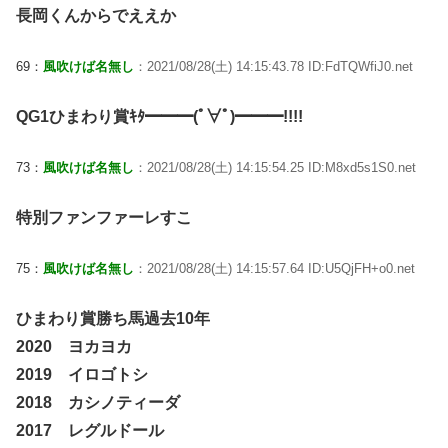
長岡くんからでええか
69：
風吹けば名無し
：2021/08/28(土) 14:15:43.78 ID:FdTQWfiJ0.net
QG1ひまわり賞ｷﾀ━━━(ﾟ∀ﾟ)━━━!!!!
73：
風吹けば名無し
：2021/08/28(土) 14:15:54.25 ID:M8xd5s1S0.net
特別ファンファーレすこ
75：
風吹けば名無し
：2021/08/28(土) 14:15:57.64 ID:U5QjFH+o0.net
ひまわり賞勝ち馬過去10年
2020 ヨカヨカ
2019 イロゴトシ
2018 カシノティーダ
2017 レグルドール