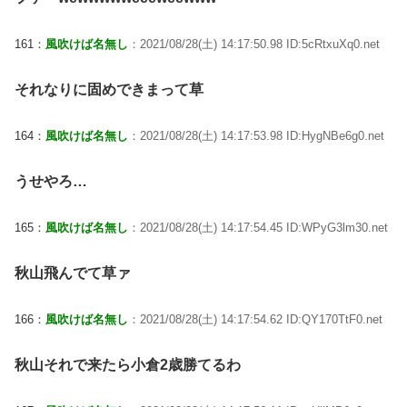
161：
風吹けば名無し
：2021/08/28(土) 14:17:50.98 ID:5cRtxuXq0.net
それなりに固めできまって草
164：
風吹けば名無し
：2021/08/28(土) 14:17:53.98 ID:HygNBe6g0.net
うせやろ…
165：
風吹けば名無し
：2021/08/28(土) 14:17:54.45 ID:WPyG3lm30.net
秋山飛んでて草ァ
166：
風吹けば名無し
：2021/08/28(土) 14:17:54.62 ID:QY170TtF0.net
秋山それで来たら小倉2歳勝てるわ