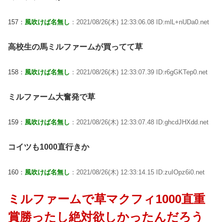
157：
風吹けば名無し
：2021/08/26(木) 12:33:06.08 ID:mlL+nUDa0.net
高校生の馬ミルファームが買ってて草
158：
風吹けば名無し
：2021/08/26(木) 12:33:07.39 ID:r6gGKTep0.net
ミルファーム大奮発で草
159：
風吹けば名無し
：2021/08/26(木) 12:33:07.48 ID:ghcdJHXdd.net
コイツも1000直行きか
160：
風吹けば名無し
：2021/08/26(木) 12:33:14.15 ID:zuIOpz6i0.net
ミルファームで草マクフィ1000直重
賞勝ったし絶対欲しかったんだろう