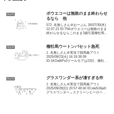
ボウエコーは無敗のまま終わらせ
競走馬
るなら 他
572: 名無しさん＠おーぷん 26/07/30(木)
22:07:23 ID:TNiIボウエコーは無敗のまま
終わらせるならこのまま3歳引退種牡馬入
りが望ましいがどうなんやろななんかBC
マイル行くとか言うとるらしいが573: 名
無しさん＠お...
種牡馬ウートンバセット急死
競走馬
1: 名無しさん＠実況で競馬板アウト
2025/09/23(火) 16:19:38.09
ID:1KOa8iPs0クールモアは23日、種牡馬
ウートンバセットの急死をホームページ
で発表した。17歳だった。シャトル先の
南半球オーストラリアで窒息...
グラスワンダー系が凄すぎる件
競走馬
1: 名無しさん＠実況で競馬板アウト
2025/09/28(日) 20:57:48.60 ID:ide5U6pi0
グラスワンダー→スクリーンヒーロー、
アーネストリー、セイウンワンダー、マ
ルカラスカルスクリーンヒーロー→モー
リス、ゴールドアク...