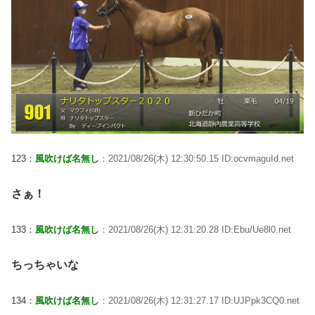
123：
風吹けば名無し
：2021/08/26(木) 12:30:50.15 ID:ocvmaguId.net
さぁ！
133：
風吹けば名無し
：2021/08/26(木) 12:31:20.28 ID:Ebu/Ue8l0.net
ちっちゃいな
134：
風吹けば名無し
：2021/08/26(木) 12:31:27.17 ID:UJPpk3CQ0.net