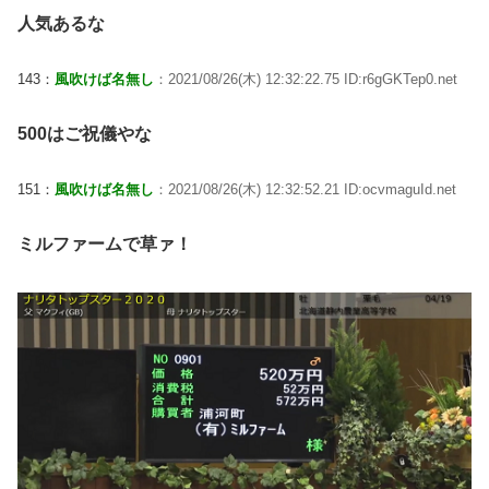
人気あるな
143：
風吹けば名無し
：2021/08/26(木) 12:32:22.75 ID:r6gGKTep0.net
500はご祝儀やな
151：
風吹けば名無し
：2021/08/26(木) 12:32:52.21 ID:ocvmaguId.net
ミルファームで草ァ！