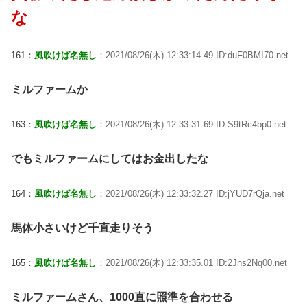
な
161：
風吹けば名無し
：2021/08/26(木) 12:33:14.49 ID:duF0BMI70.net
ミルファームか
163：
風吹けば名無し
：2021/08/26(木) 12:33:31.69 ID:S9tRc4bp0.net
でもミルファームにしてはお金出したな
164：
風吹けば名無し
：2021/08/26(木) 12:33:32.27 ID:jYUD7rQja.net
馬体小さいけど千直走りそう
165：
風吹けば名無し
：2021/08/26(木) 12:33:35.01 ID:2Jns2Nq00.net
ミルファームさん、1000直に照準を合わせる