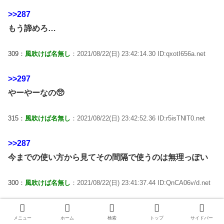
>>287
もう諦めろ…
309：
風吹けば名無し
：2021/08/22(日) 23:42:14.30 ID:qxotI656a.net
>>297
やーやーなの🥺
315：
風吹けば名無し
：2021/08/22(日) 23:42:52.36 ID:r5isTNlT0.net
>>287
今までの使い方から見てその間隔で使うのは無理っぽい
300：
風吹けば名無し
：2021/08/22(日) 23:41:37.44 ID:QnCA06v/d.net
サトノフラッグもマイラプソディもいれて4強だとキャッ
メニュー
ホーム
検索
トップ
サイドバー
キャッしてたのになぁ…