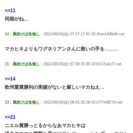
>>11
同期がね…
14：
風吹けば名無し
：2021/08/20(金) 07:57:17.81 ID:/KwnUN9oM.net
マカヒキよりもワグネリアンさんに救いの手を………
21：
風吹けば名無し
：2021/08/20(金) 07:58:25.95 ID:kSJ7u6zTr.net
>>14
欧州重賞勝利の実績がないと厳しいマカねえ…
33：
風吹けば名無し
：2021/08/20(金) 08:01:25.09 ID:U7Yrt8EY0.net
>>21
ニエル賞勝っとるからなあマカヒキは