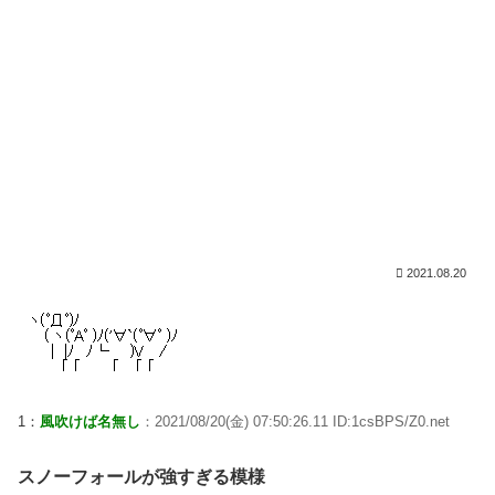
2021.08.20
1：
風吹けば名無し
：2021/08/20(金) 07:50:26.11 ID:1csBPS/Z0.net
スノーフォールが強すぎる模様