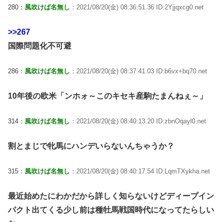
280：
風吹けば名無し
：2021/08/20(金) 08:36:51.36 ID:2Yjjqxcg0.net
>>267
国際問題化不可避
286：
風吹けば名無し
：2021/08/20(金) 08:37:41.03 ID:b6vx+bq70.net
10年後の欧米「ンホォ～このキセキ産駒たまんねぇ～」
314：
風吹けば名無し
：2021/08/20(金) 08:40:13.20 ID:zbnOqayl0.net
割とまじで牝馬にハンデいらないんちゃうか？
315：
風吹けば名無し
：2021/08/20(金) 08:40:17.54 ID:LqmTXykha.net
最近始めたにわかだから詳しく知らないけどディープイン
パクト出てくる少し前は種牡馬戦国時代になってたらしい