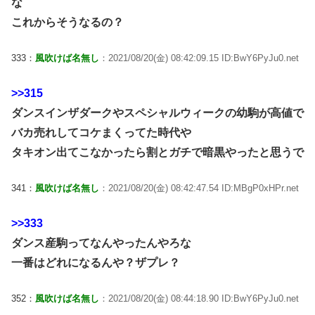
な
これからそうなるの？
333：
風吹けば名無し
：2021/08/20(金) 08:42:09.15 ID:BwY6PyJu0.net
>>315
ダンスインザダークやスペシャルウィークの幼駒が高値で
バカ売れしてコケまくってた時代や
タキオン出てこなかったら割とガチで暗黒やったと思うで
341：
風吹けば名無し
：2021/08/20(金) 08:42:47.54 ID:MBgP0xHPr.net
>>333
ダンス産駒ってなんやったんやろな
一番はどれになるんや？ザプレ？
352：
風吹けば名無し
：2021/08/20(金) 08:44:18.90 ID:BwY6PyJu0.net