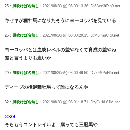
25：
風吹けば名無し
：2021/08/20(金) 08:00:13.36 ID:8Aee36Xh0.net
キセキが種牡馬になりたそうにヨーロッパを見ている
26：
風吹けば名無し
：2021/08/20(金) 08:00:29.15 ID:M6ImuUIt0.net
ヨーロッパとは血統レベルの差やなくて育成の差やね
差と言うよりも違いか
29：
風吹けば名無し
：2021/08/20(金) 08:00:46.50 ID:/kFSPxHfa.net
ディープの後継種牡馬って誰になるんや
32：
風吹けば名無し
：2021/08/20(金) 08:01:18.71 ID:yG/H/L6JM.net
>>29
そらもうコントレイルよ、腐っても三冠馬や