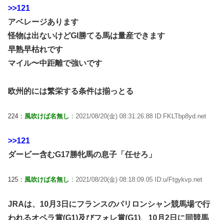
>>121
アベレージあります
怪物は出ないけどGI勝てる馬は量産できます
早熟早枯れです
マイル〜中距離で強いです
欧州的には繁栄する条件は揃っとる
224：
風吹けば名無し
：2021/08/20(金) 08:31:26.88 ID:FKLTbp8yd.net
>>121
ダービー含むG17勝牝馬の息子「任せろ」
125：
風吹けば名無し
：2021/08/20(金) 08:18:09.05 ID:u/Ftgykvp.net
JRAは、10月3日にフランスのパリロンシャン競馬場で行
われるオペラ賞(G1)及びフォレ賞(G1)、10月2日に同競馬