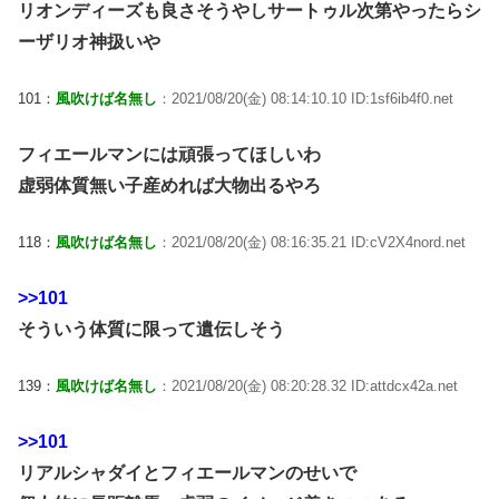
リオンディーズも良さそうやしサートゥル次第やったらシ
ーザリオ神扱いや
101：
風吹けば名無し
：2021/08/20(金) 08:14:10.10 ID:1sf6ib4f0.net
フィエールマンには頑張ってほしいわ
虚弱体質無い子産めれば大物出るやろ
118：
風吹けば名無し
：2021/08/20(金) 08:16:35.21 ID:cV2X4nord.net
>>101
そういう体質に限って遺伝しそう
139：
風吹けば名無し
：2021/08/20(金) 08:20:28.32 ID:attdcx42a.net
>>101
リアルシャダイとフィエールマンのせいで