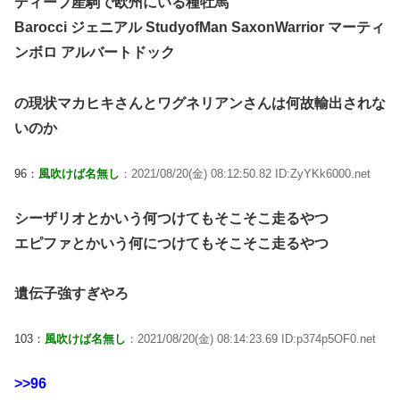
ディープ産駒で欧州にいる種牡馬
Barocci ジェニアル StudyofMan SaxonWarrior マーティ
ンボロ アルバートドック
の現状マカヒキさんとワグネリアンさんは何故輸出されな
いのか
96：
風吹けば名無し
：2021/08/20(金) 08:12:50.82 ID:ZyYKk6000.net
シーザリオとかいう何つけてもそこそこ走るやつ
エピファとかいう何につけてもそこそこ走るやつ
遺伝子強すぎやろ
103：
風吹けば名無し
：2021/08/20(金) 08:14:23.69 ID:p374p5OF0.net
>>96