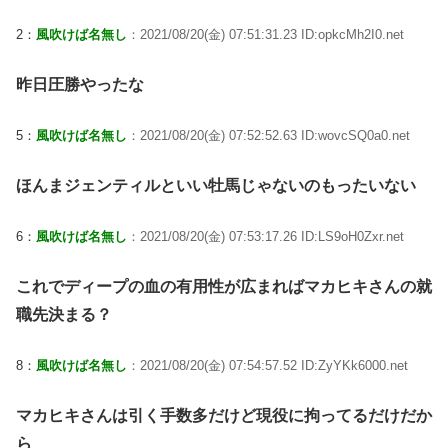
2：
風吹けば名無し
：2021/08/20(金) 07:51:31.23 ID:opkcMh2I0.net
昨日圧勝やったな
5：
風吹けば名無し
：2021/08/20(金) 07:52:52.63 ID:wovcSQ0a0.net
ほんまジェンティルといい牡馬じゃないのもったいない
6：
風吹けば名無し
：2021/08/20(金) 07:53:17.26 ID:LS9oH0Zxr.net
これでディープの血の有用性が広まればマカヒキさんの就
職先決まる？
8：
風吹けば名無し
：2021/08/20(金) 07:54:57.52 ID:ZyYKk6000.net
マカヒキさんは引く手数多だけど現役に拘ってるだけだか
ら