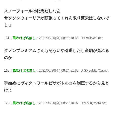
スノーフォールは牝馬だしなあ
サクソンウォーリアが頑張ってくれん限り繁栄はしないで
しょ
131：
風吹けば名無し
：2021/08/20(金) 08:19:18.65 ID:1sf6ib4f0.net
ダノンプレミアムさんもそういや引退したし産駒が見れる
のか
163：
風吹けば名無し
：2021/08/20(金) 08:24:51.85 ID:GX3gME7Ca.net
手始めにヴィクトワールピサがトルコを制圧するから見と
けよ
176：
風吹けば名無し
：2021/08/20(金) 08:26:10.07 ID:Mo/JQMdfa.net