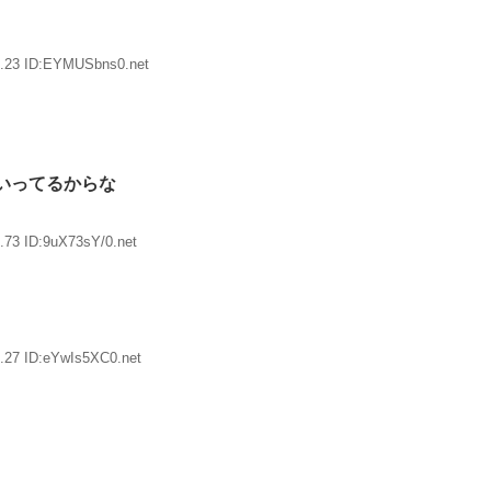
8.23 ID:EYMUSbns0.net
いってるからな
.73 ID:9uX73sY/0.net
.27 ID:eYwIs5XC0.net