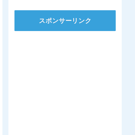
ンダガンは登録無しで再
来日の可能性高まる
スポンサーリンク