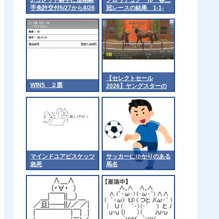
手免許交付6/27から8/26
冠レースの結果 1-1-
まで
2←これwww
【セレクトセール
WIN5 ２票
2026】ヤングスターの
2025（父イクイノック
ス）4億2千万円で落
札 他
マインドユアビスケッツ
サッカーにゆかりのある
急死
馬名