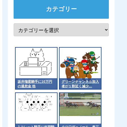
カテゴリー
坂井瑠星騎手に10万円
グリーンチャンネル加入
の過怠金 他
者が１割近く減少…
JRA無料ライブ配信開
始から２カ月で３・３万
減
J.コレット騎手に短期騎
クロワデュノール 春三