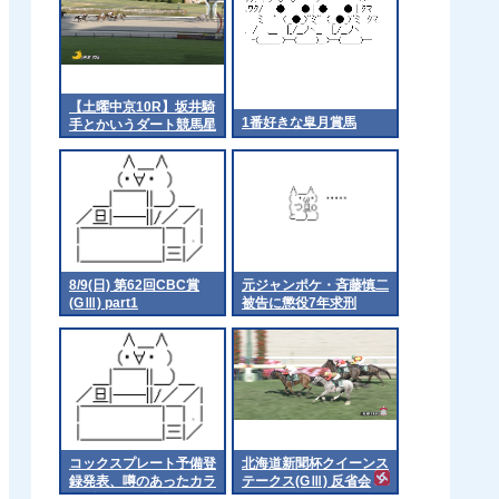
【土曜中京10R】坂井騎
1番好きな皐月賞馬
手とかいうダート競馬星
人
8/9(日) 第62回CBC賞
元ジャンポケ・斉藤慎二
(GⅢ) part1
被告に懲役7年求刑
コックスプレート予備登
北海道新聞杯クイーンス
録発表、噂のあったカラ
テークス(GⅢ) 反省会