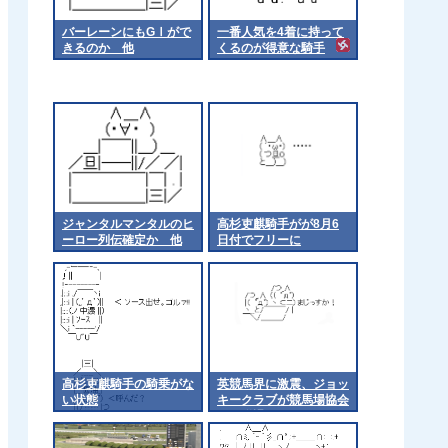
バーレーンにもGⅠがで
一番人気を4着に持って
きるのか 他
くるのが得意な騎手
ジャンタルマンタルのヒ
高杉吏麒騎手がが8月6
ーロー列伝確定か 他
日付でフリーに
高杉吏麒騎手の騎乗がな
英競馬界に激震、ジョッ
い状態
キークラブが競馬場協会
から脱退