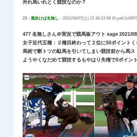
外れ馬いれとく競技なのか？
23：
風吹けば名無し
：2021/08/07(土) 22:48:23.89 ID:yeK1s85F0
477 名無しさん＠実況で競馬板アウト sage 2021/08/07(土
女子近代五種：２種目終わって２位に50ポイント
馬術で断トツの駄馬を引いてしまい競技前から馬ス
ようやくなだめて競技するもやはり失権で0ポイント