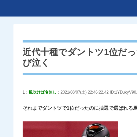
近代十種でダントツ1位だ
び泣く
1：
風吹けば名無し
：2021/08/07(土) 22:46:22.42 ID:1YDukyV90.
それまでダントツで1位だったのに抽選で選ばれる