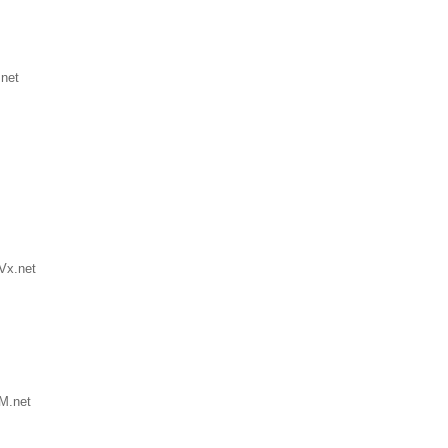
net
Vx.net
M.net