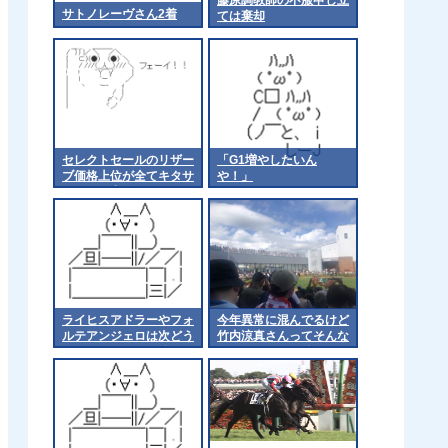
サトノレーヴさん2着
ては棄却
セレクトセールのリザー
「G1増やしたいん
ブ価格上位が全てキタサ
や！」
ンイクイ産駒に
ライヒスアドラーやフォ
今年異常に混んでるけど
ルテアンジェロは次どう
竹内涼真さんってそんな
すんだろうなあ 他
人気あんの？ 他