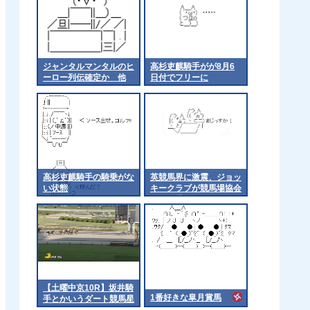
ジャンタルマンタルのヒ
高杉吏麒騎手がが8月6
ーロー列伝確定か 他
日付でフリーに
高杉吏麒騎手の騎乗がな
英競馬界に激震、ジョッ
い状態
キークラブが競馬場協会
から脱退
【土曜中京10R】坂井騎
1番好きな皐月賞馬
手とかいうダート競馬星