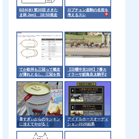
6/24(水) 第30回 さきた
ロブチェン産駒の名前を
ま杯 Jpn1 18:50発走
考えるスレ
てか欧州も三冠って概念
【日曜中京10R】7番カ
が薄れとるし、三冠を気
イラーサ鮫島良太騎手2
にするのは日本くらいに
着
なるんやろか 他
暑すぎぃからのキンキン
アイドルホースオーディ
に冷えてやがる！
ション2026結果