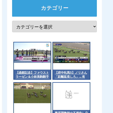
カテゴリー
【函館記念】ファウスト
【府中牝馬S】ノリさん
ラーゼン＆小林美駒騎手
「距離延長しろ」←有
のまくりｷﾀ━━━━(ﾟ
能 他
∀ﾟ)━━━━!!
藤原調教師の不服申し立