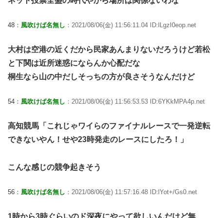
ネット投票全盛の時代やから場所は関係ないわな
48：
風吹けば名無し
：2021/08/06(金) 11:56:11.04 ID:lLgzI0eop.net
大村は空港の近くだから民家あんまりないだろうけど若松
と下関は近所迷惑にならんか心配だな
桐生なら山の中だしそっちの方が良さそうなんだけど
54：
風吹けば名無し
：2021/08/06(金) 11:56:53.53 ID:6YKkMPA4p.net
高知競馬「これじゃワイらのファイナルレースで一発逆転
できないやん！せや23時発走のレースにしたろ！」
こんな感じの競争起きそう
56：
風吹けば名無し
：2021/08/06(金) 11:57:16.48 ID:lYot+/Gs0.net
1時から3時ぐらいのド深夜にやって欲しいんだけど無