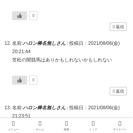
0
返信
名前:
ハロン棒名無しさん
:
投稿日：2021/08/06(金)
20:21:44
笠松の闇競馬はありかもしれないかもしれない
0
返信
名前:
ハロン棒名無しさん
:
投稿日：2021/08/06(金)
21:23:51
大村はわからんけど若松と下関は大きな通り挟んで反
メニュー
ホーム
検索
トップ
サイドバー
対側まで民家はない。