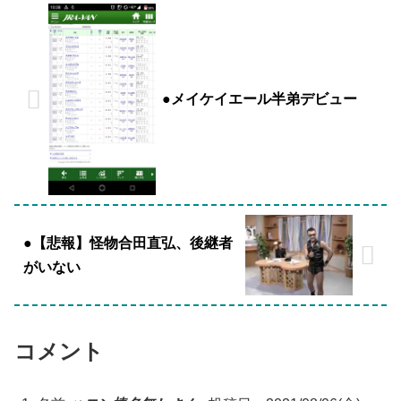
●メイケイエール半弟デビュー
●【悲報】怪物合田直弘、後継者
がいない
コメント