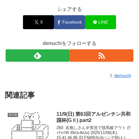
シェアする
X
Facebook
LINE
demuchiをフォローする
demuchi
関連記事
11/9(日) 第63回アルゼンチン共和
未分類
国杯(GⅡ) part2
260: 名無しさん＠実況で競馬板アウト (ﾜ
ｯﾁｮｲW 49cb-lbUu) 2025/11/06(木)
15:41:46.86 ID:FNjfRIXc0ハンデ戦はトッ