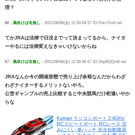
理？
66：
風吹けば名無し
：2021/08/06(金) 12:00:04.57 ID:lYot+/Gs0.net
てかJRAは法律で日没までって決まってるから、ナイタ
ーやるには法律変えなきゃいけないからね
67：
風吹けば名無し
：2021/08/06(金) 12:00:06.67 ID:/3npBQQvM.net
JRAなんか今の開催形態で売り上げ余裕なんだからわざ
わざナイターするメリットないやろ。
公営ギャンブルの売上比較すると中央競馬だけ桁違いやか
らな
Kuman ラジコンボート 2.4GHz
RCスピードボート RCレース 沈
みにくい 単ハッチ 水冷自動復原