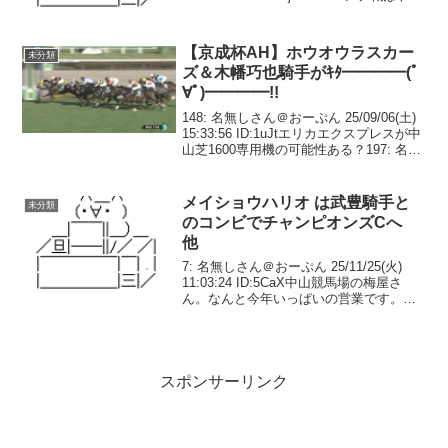
プハンデを買えという格言があるとかな
いとか261: 名無しさん＠実況で...
【京成杯AH】ホウオウラスカー
未分類
ズ＆木幡巧也騎手がｷﾀ━━━━(ﾟ
∀ﾟ)━━━━!!
148: 名無しさん＠おーぷん 25/09/06(土)
15:33:56 ID:1uJtエリカエクスプレスが中
山芝1600専用機の可能性ある？197: 名無
しさん＠おーぷん 25/09/06(土) 15:40:26
ID:tQ1F【悲報】サ...
メイショウハリオ は武豊騎手と
未分類
のコンビでチャンピオンズCへ
他
7: 名無しさん＠おーぷん 25/11/25(火)
11:03:24 ID:5CaX中山競馬場の梅屋さ
ん。なんと今年いっぱいの営業です。志
らく師匠の行き場が無くなっちゃう😭東
京競馬場の梅屋さんは2026年2月迄営業。
あーもうこの味が食べられ...
スポンサーリンク