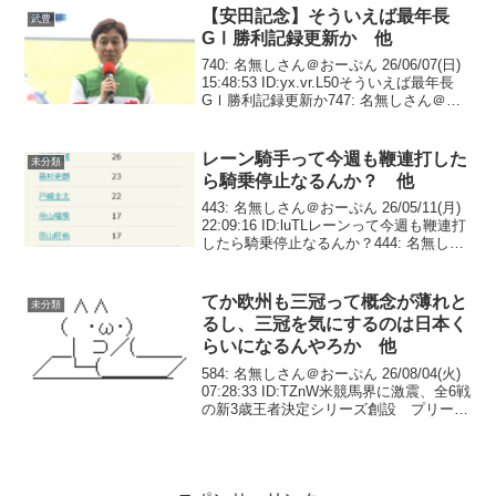
【安田記念】そういえば最年長
武豊
GⅠ勝利記録更新か 他
740: 名無しさん＠おーぷん 26/06/07(日)
15:48:53 ID:yx.vr.L50そういえば最年長
GⅠ勝利記録更新か747: 名無しさん＠お
ーぷん 26/06/07(日) 15:49:19
ID:Hw.nv.L38>>740...
レーン騎手って今週も鞭連打した
未分類
ら騎乗停止なるんか？ 他
443: 名無しさん＠おーぷん 26/05/11(月)
22:09:16 ID:luTLレーンって今週も鞭連打
したら騎乗停止なるんか？444: 名無しさ
ん＠おーぷん 26/05/11(月) 22:34:13
ID:HN1J鞭だけなら騎乗停止...
てか欧州も三冠って概念が薄れと
未分類
るし、三冠を気にするのは日本く
らいになるんやろか 他
584: 名無しさん＠おーぷん 26/08/04(火)
07:28:33 ID:TZnW米競馬界に激震、全6戦
の新3歳王者決定シリーズ創設 プリーク
ネスS排除で伝統の3冠が事実上の解体へ
— スポニチ競馬Web🐴 (@sponichikeib...