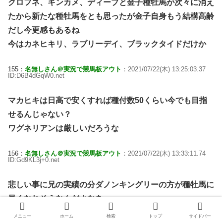
クロフネ、キンカメ、ディープと金子種牡馬が次々に消え
たから新たな種牡馬をとも思ったが金子自身もう結構高齢
だし今更感もあるね
今はカネヒキリ、ラブリーデイ、ブラックタイドだけか
155：
名無しさん＠実況で競馬板アウト
：2021/07/22(木) 13:25:03.37
ID:D6B4dGqW0.net
マカヒキは日高で安くすれば種付数50くらい今でも目指
せるんじゃない？
ワグネリアンは厳しいだろうな
156：
名無しさん＠実況で競馬板アウト
：2021/07/22(木) 13:33:11.74
ID:Gd9KL3j+0.net
悲しい事に兄の実績の分ダノンキングリーの方が種牡馬に
早くなれそうなんだよなあ
メニュー
ホーム
検索
トップ
サイドバー