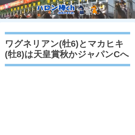
ワグネリアン(牡6)とマカヒキ
(牡8)は天皇賞秋かジャパンCへ