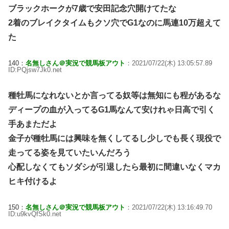
ブラックホークが7歳で安田記念穴開けてたな
2着のブレイクタイムもクソ穴でG1なのに馬連10万超えて
た
140：
名無しさん＠実況で競馬板アウト
：2021/07/22(木) 13:05:57.89
ID:PQjsw7Jk0.net
種牡馬になれないとか言ってる奴等は無知にも程があるな
ディープの血が入ってるG1馬なんて安けれゃ日高で引く
手あまただよ
金子が種牡馬には興味を無くしてるし少しでも長く現役で
走ってる姿を見ていたいんだろう
心配しなくてもソダシが引退したら最初に間違いなくマカ
ヒキ付けるよ
150：
名無しさん＠実況で競馬板アウト
：2021/07/22(木) 13:16:49.70
ID:u9kvQfSk0.net