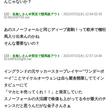
んじゃないか？
132：
名無しさん＠実況で競馬板アウト
：2021/07/22(木) 12:54:02.93
ID:MoS5f/Yh0.net
あのスノーフォールと同じディープ産駒！って欧米で種牡
馬入り出来んのかね
そんな需要ないの？
133：
名無しさん＠実況で競馬板アウト
：2021/07/22(木) 12:57:14.84
ID:kWPkGhg00.net
イングランドの元サッカースタープレイヤー”ワンダーボ
ーイ”ことマイケルオーウェンは自ら厩舎開業しててイン
タビューにて
「マカヒキ売ってくれ！！」と発言していた
スノーフォールの大活躍で株価も上がってる今が最大のチ
ャンスだと思うんだがな金子さんさぁ