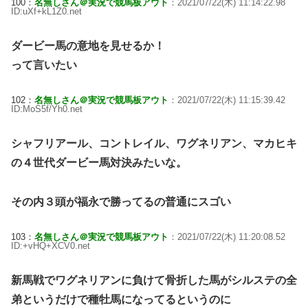
100：
名無しさん＠実況で競馬板アウト
：2021/07/22(木) 11:14:22.98
ID:uXf+kL1Z0.net
ダービー馬の意地を見せるか！
って言いたい
102：
名無しさん＠実況で競馬板アウト
：2021/07/22(木) 11:15:39.42
ID:MoS5f/Yh0.net
シャフリアール、コントレイル、ワグネリアン、マカヒキ
の４世代ダービー馬対決みたいな。
その内３頭が福永で勝ってるの普通にスゴい
103：
名無しさん＠実況で競馬板アウト
：2021/07/22(木) 11:20:08.52
ID:+vHQ+XCV0.net
新馬戦でワグネリアンに負けて骨折した馬がシルステの全
弟というだけで種牡馬になってるというのに