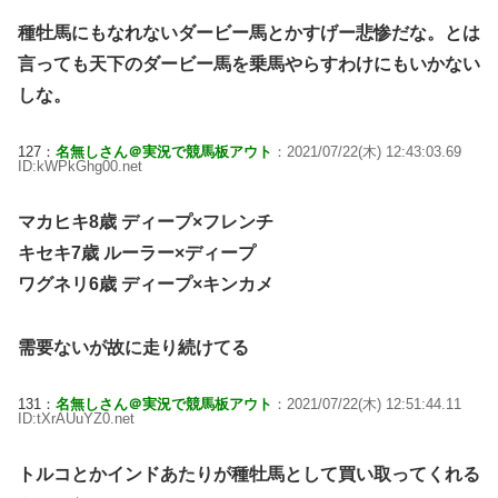
種牡馬にもなれないダービー馬とかすげー悲惨だな。とは
言っても天下のダービー馬を乗馬やらすわけにもいかない
しな。
127：
名無しさん＠実況で競馬板アウト
：2021/07/22(木) 12:43:03.69
ID:kWPkGhg00.net
マカヒキ8歳 ディープ×フレンチ
キセキ7歳 ルーラー×ディープ
ワグネリ6歳 ディープ×キンカメ
需要ないが故に走り続けてる
131：
名無しさん＠実況で競馬板アウト
：2021/07/22(木) 12:51:44.11
ID:tXrAUuYZ0.net
トルコとかインドあたりが種牡馬として買い取ってくれる