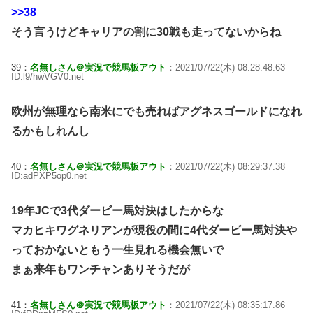
>>38
そう言うけどキャリアの割に30戦も走ってないからね
39：
名無しさん＠実況で競馬板アウト
：2021/07/22(木) 08:28:48.63
ID:l9/hwVGV0.net
欧州が無理なら南米にでも売ればアグネスゴールドになれ
るかもしれんし
40：
名無しさん＠実況で競馬板アウト
：2021/07/22(木) 08:29:37.38
ID:adPXP5op0.net
19年JCで3代ダービー馬対決はしたからな
マカヒキワグネリアンが現役の間に4代ダービー馬対決や
っておかないともう一生見れる機会無いで
まぁ来年もワンチャンありそうだが
41：
名無しさん＠実況で競馬板アウト
：2021/07/22(木) 08:35:17.86