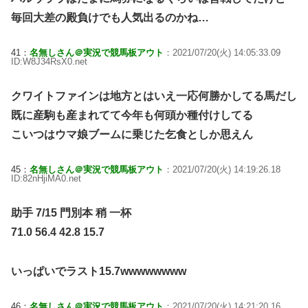
毎回大差の殿負けでも人気出るのかね…
41：
名無しさん＠実況で競馬板アウト
：2021/07/20(火) 14:05:33.09
ID:W8J34RsX0.net
クワイトファインは地方とはいえ一応何勝かしてる馬だし
既に産駒も産まれてて今年も何頭か種付けしてる
こいつはウマ娘ブームに乗じた乞食としか思えん
45：
名無しさん＠実況で競馬板アウト
：2021/07/20(火) 14:19:26.18
ID:82nHjiMA0.net
助手 7/15 門別本 稍 一杯
71.0 56.4 42.8 15.7
いっぱいでラスト15.7wwwwwwww
46：
名無しさん＠実況で競馬板アウト
：2021/07/20(火) 14:21:20.16