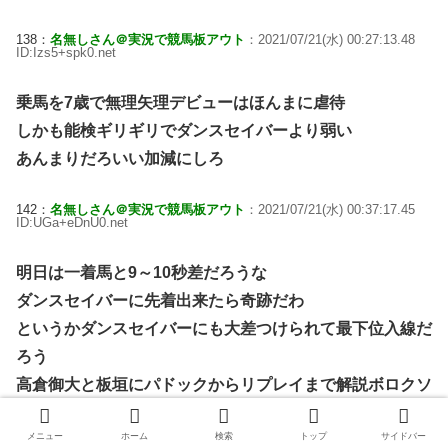
138：
名無しさん＠実況で競馬板アウト
：2021/07/21(水) 00:27:13.48
ID:Izs5+spk0.net
乗馬を7歳で無理矢理デビューはほんまに虐待
しかも能検ギリギリでダンスセイバーより弱い
あんまりだろいい加減にしろ
142：
名無しさん＠実況で競馬板アウト
：2021/07/21(水) 00:37:17.45
ID:UGa+eDnU0.net
明日は一着馬と9～10秒差だろうな
ダンスセイバーに先着出来たら奇跡だわ
というかダンスセイバーにも大差つけられて最下位入線だ
ろう
高倉御大と板垣にパドックからリプレイまで解説ボロクソ
言われるのは目に見えてる
メニュー
ホーム
検索
トップ
サイドバー