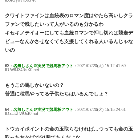
ID:ed/yoViO0.net
クワイトファインは血統表のロマン度はやたら高いしクラ
ファンで残したいって人がいるのも分かるわ
キセキノテイオーにしても血統ロマンで押し切れば競走デ
ビューなんかさせなくても支援してくれる人いるんじゃな
いの
63：
名無しさん＠実況で競馬板アウト
：2021/07/20(火) 15:12:41.59
ID:W8J34RsX0.net
もうこの馬しかいないの？
普通に種馬やってる子供たちはいるんでしょ？
64：
名無しさん＠実況で競馬板アウト
：2021/07/20(火) 15:15:24.61
ID:oaUhWUxt0.net
トウカイポイントの金の玉取らなければ…つっても金の玉
取ったおかげでG1勝てたんだよな