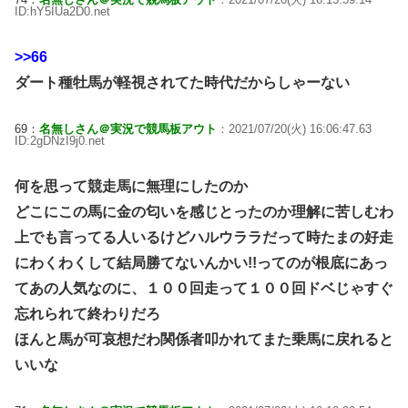
ID:hY5IUa2D0.net
>>66
ダート種牡馬が軽視されてた時代だからしゃーない
69：
名無しさん＠実況で競馬板アウト
：2021/07/20(火) 16:06:47.63
ID:2gDNzI9j0.net
何を思って競走馬に無理にしたのか
どこにこの馬に金の匂いを感じとったのか理解に苦しむわ
上でも言ってる人いるけどハルウララだって時たまの好走
にわくわくして結局勝てないんかい!!ってのが根底にあっ
てあの人気なのに、１００回走って１００回ドベじゃすぐ
忘れられて終わりだろ
ほんと馬が可哀想だわ関係者叩かれてまた乗馬に戻れると
いいな