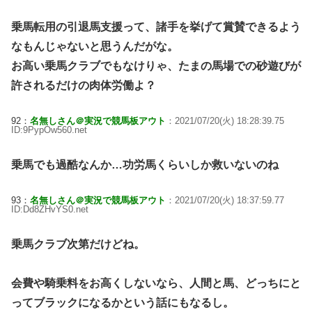
乗馬転用の引退馬支援って、諸手を挙げて賞賛できるよう
なもんじゃないと思うんだがな。
お高い乗馬クラブでもなけりゃ、たまの馬場での砂遊びが
許されるだけの肉体労働よ？
92：
名無しさん＠実況で競馬板アウト
：2021/07/20(火) 18:28:39.75
ID:9PypOw560.net
乗馬でも過酷なんか…功労馬くらいしか救いないのね
93：
名無しさん＠実況で競馬板アウト
：2021/07/20(火) 18:37:59.77
ID:Dd8ZHvYS0.net
乗馬クラブ次第だけどね。
会費や騎乗料をお高くしないなら、人間と馬、どっちにと
ってブラックになるかという話にもなるし。