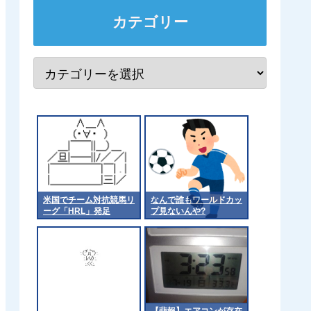
カテゴリー
米国でチーム対抗競馬リ
なんで誰もワールドカッ
ーグ「HRL」発足
プ見ないんや?
【悲報】エアコンが存在