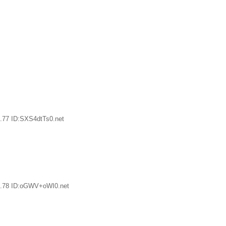
.77 ID:SXS4dtTs0.net
9.78 ID:oGWV+oWI0.net