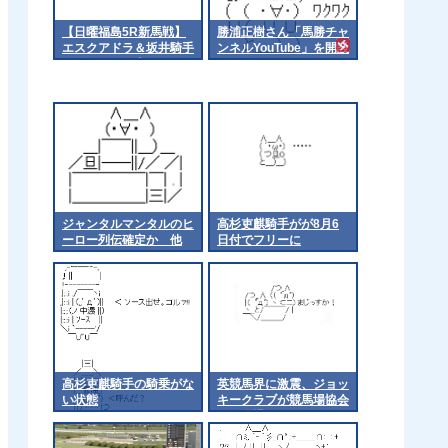
【日曜福島5R新馬戦】
勝浦正樹さん「馬勝チャ
エスクアドラ＆坂井騎手
ンネルYouTube」を開設
がｷﾀ━━━━(ﾟ
∀ﾟ)━━━━!!
ジャンタルマンタルのヒ
高杉吏麒騎手がが8月6
ーロー列伝確定か 他
日付でフリーに
高杉吏麒騎手の騎乗がな
英競馬界に激震、ジョッ
い状態
キークラブが競馬場協会
から脱退