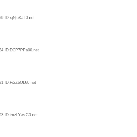
9 ID:xjNjuKJL0.net
.24 ID:DCP7PPa00.net
91 ID:Fi2Z6OL60.net
93 ID:imzLYwzG0.net