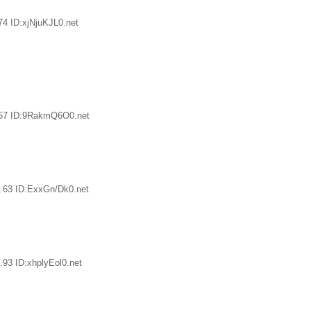
4 ID:xjNjuKJL0.net
.57 ID:9RakmQ6O0.net
.63 ID:ExxGn/Dk0.net
93 ID:xhplyEol0.net