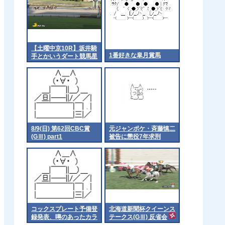
【土曜中京10R】坂井騎
1番好きな皐月賞馬
手とかいうダート競馬星
人
8/9(日) 第62回CBC賞
元ジャンポケ・斉藤慎二
(GⅢ) part1
被告に懲役7年求刑
コックスプレート予備登
北海道新聞杯クイーンス
録発表、噂のあったカラ
テークス(GⅢ) 反省会