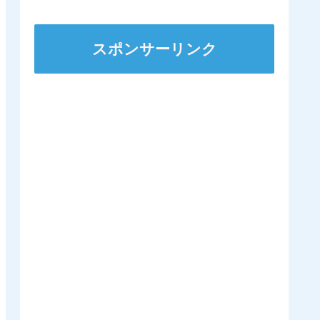
ンダガンは登録無しで再
来日の可能性高まる
スポンサーリンク