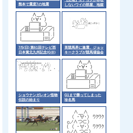
熊本で震度7の地震
しないワイの部屋、地獄
7/5(日) 第61回テレビ西
英競馬界に激震、ジョッ
日本賞北九州記念(GⅢ)
キークラブが競馬場協会
part1
から脱退
ショウナンガレオン怪物
G1まで勝ってしまった
伝説の始まり
珍名馬