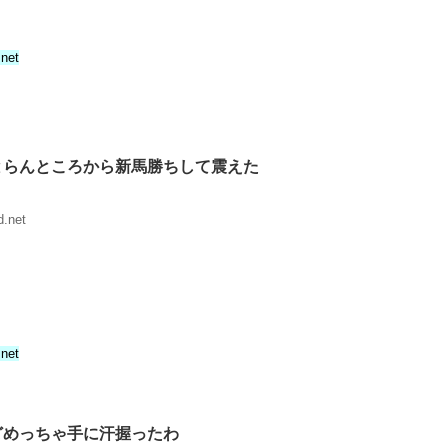
.net
とらんところから新馬勝ちして震えた
.net
.net
どめっちゃ手に汗握ったわ