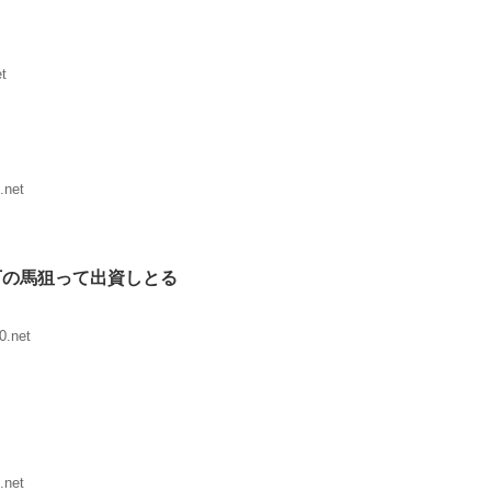
t
.net
5万の馬狙って出資しとる
0.net
.net