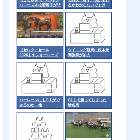
バローズ＆松若騎手がｷﾀ
るかわからないですけ
━━━━(ﾟ∀ﾟ)━━━━!!
ど」
【セレクトセール
ウイニング競馬に根本元
2026】ヤンキーローズ
調教師が加入
の2026（父キタサンブ
ラック）4億1千万円で
落札 他
バーレーンにもGⅠがで
G1まで勝ってしまった
きるのか 他
珍名馬