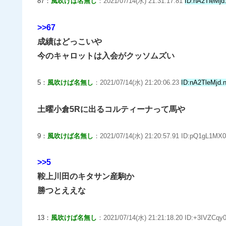
87：
風吹けば名無し
：2021/07/14(水) 21:31:17.81
ID:nA2TleMjd
>>67
成績はどっこいや
今のキャロットは入会がクッソムズい
5：
風吹けば名無し
：2021/07/14(水) 21:20:06.23
ID:nA2TleMjd.n
土曜小倉5Rに出るコルティーナって馬や
9：
風吹けば名無し
：2021/07/14(水) 21:20:57.91 ID:pQ1gL1MX0
>>5
鞍上川田のキタサン産駒か
勝つとええな
13：
風吹けば名無し
：2021/07/14(水) 21:21:18.20 ID:+3IVZCqy0