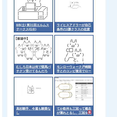
8/8(土) 第31回エルムス
ライヒスアドラーが自己
テークス(GⅢ)
条件の3勝クラスの佐渡
ステークスに出走
むしろ日本は何で競馬バ
モンローウォーク戸崎騎
チクソ受けてるんだろ
手とのコンビ復活でロー
ズSへ 他
高杉騎手、今週も騎乗な
てか欧州も三冠って概念
し
が薄れとるし、三冠を気