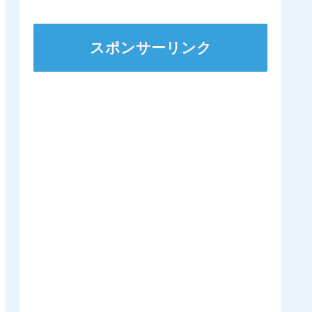
にするのは日本くらいに
なるんやろか 他
スポンサーリンク