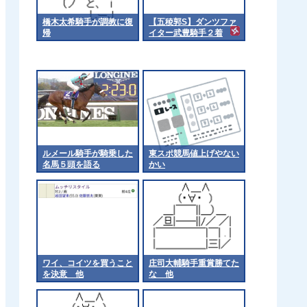
橋木太希騎手が調教に復
【五稜郭S】ダンツファ
帰
イター武豊騎手２着
ルメール騎手が騎乗した
東スポ競馬値上げやない
名馬５頭を語る
かい
ワイ、コイツを買うこと
庄司大輔騎手重賞勝てた
を決意 他
な 他