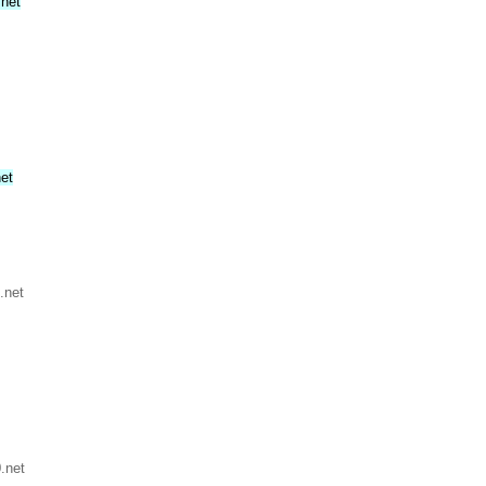
.net
et
.net
.net