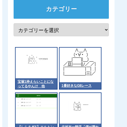
カテゴリー
宝塚1枠えらいことにな
1番好きなGIIレース
ってるやんけ 他
【しらさぎS】エルトン
北村友一騎手「僕が乗れ