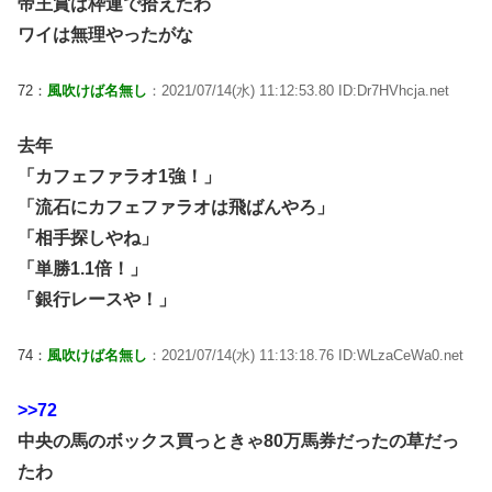
帝王賞は枠連で拾えたわ
ワイは無理やったがな
72：
風吹けば名無し
：2021/07/14(水) 11:12:53.80 ID:Dr7HVhcja.net
去年
「カフェファラオ1強！」
「流石にカフェファラオは飛ばんやろ」
「相手探しやね」
「単勝1.1倍！」
「銀行レースや！」
74：
風吹けば名無し
：2021/07/14(水) 11:13:18.76 ID:WLzaCeWa0.net
>>72
中央の馬のボックス買っときゃ80万馬券だったの草だっ
たわ