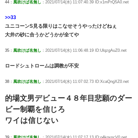
44：
風吹けば名無し
：2021/07/14(水) 11:07:40.39 ID:x1mPrQ5A0.net
>>33
ユニコーンS見る限りはこなせそうやったけどねぇ
大井の砂に合うかどうかが全てや
35：
風吹けば名無し
：2021/07/14(水) 11:06:48.19 ID:UlqzgAuZ0.net
ロードシュトロームは調教が不安
38：
風吹けば名無し
：2021/07/14(水) 11:07:02.73 ID:XcaQngXZ0.net
的場文男デビュー４８年目悲願のダー
ビー制覇を信じろ
ワイは信じない
39：
風吹けば名無し
：2021/07/14(水) 11:07:17.13 ID:o4kgxncV0.net