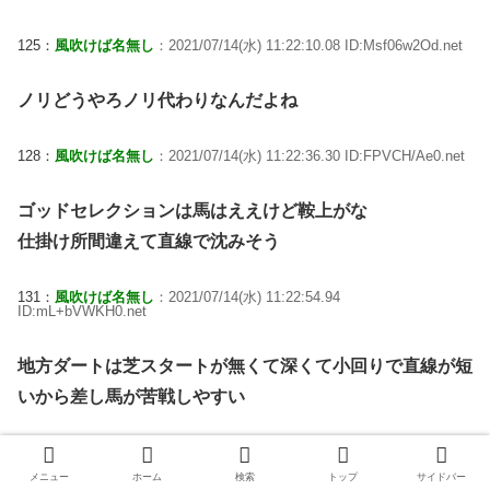
125：
風吹けば名無し
：2021/07/14(水) 11:22:10.08 ID:Msf06w2Od.net
ノリどうやろノリ代わりなんだよね
128：
風吹けば名無し
：2021/07/14(水) 11:22:36.30 ID:FPVCH/Ae0.net
ゴッドセレクションは馬はええけど鞍上がな
仕掛け所間違えて直線で沈みそう
131：
風吹けば名無し
：2021/07/14(水) 11:22:54.94
ID:mL+bVWKH0.net
地方ダートは芝スタートが無くて深くて小回りで直線が短
いから差し馬が苦戦しやすい
144：
風吹けば名無し
：2021/07/14(水) 11:25:30.88 ID:EBK1ODTX0.net
メニュー
ホーム
検索
トップ
サイドバー