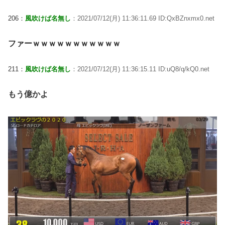
206：
風吹けば名無し
：2021/07/12(月) 11:36:11.69 ID:QxBZnxmx0.net
ファーｗｗｗｗｗｗｗｗｗｗｗ
211：
風吹けば名無し
：2021/07/12(月) 11:36:15.11 ID:uQ8/q/kQ0.net
もう億かよ