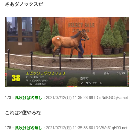
さあダノックスだ
173：
風吹けば名無し
：2021/07/12(月) 11:35:28.69 ID:cNdKGCqEa.net
これは2億やろな
178：
風吹けば名無し
：2021/07/12(月) 11:35:35.60 ID:VWs61qH90.net