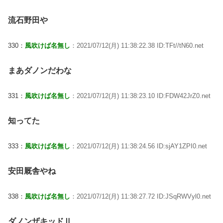
流石野田や
330：
風吹けば名無し
：2021/07/12(月) 11:38:22.38 ID:TFt//tN60.net
まあダノンだわな
331：
風吹けば名無し
：2021/07/12(月) 11:38:23.10 ID:FDW42JrZ0.net
知ってた
333：
風吹けば名無し
：2021/07/12(月) 11:38:24.56 ID:sjAY1ZPI0.net
安田厩舎やね
338：
風吹けば名無し
：2021/07/12(月) 11:38:27.72 ID:JSqRWVyl0.net
ダノンザキッドⅡ