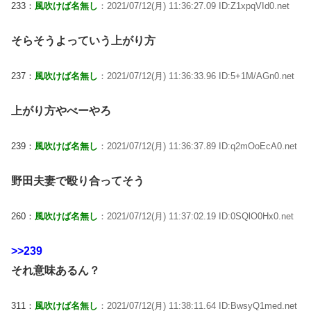
233：
風吹けば名無し
：2021/07/12(月) 11:36:27.09 ID:Z1xpqVId0.net
そらそうよっていう上がり方
237：
風吹けば名無し
：2021/07/12(月) 11:36:33.96 ID:5+1M/AGn0.net
上がり方やべーやろ
239：
風吹けば名無し
：2021/07/12(月) 11:36:37.89 ID:q2mOoEcA0.net
野田夫妻で殴り合ってそう
260：
風吹けば名無し
：2021/07/12(月) 11:37:02.19 ID:0SQlO0Hx0.net
>>239
それ意味あるん？
311：
風吹けば名無し
：2021/07/12(月) 11:38:11.64 ID:BwsyQ1med.net