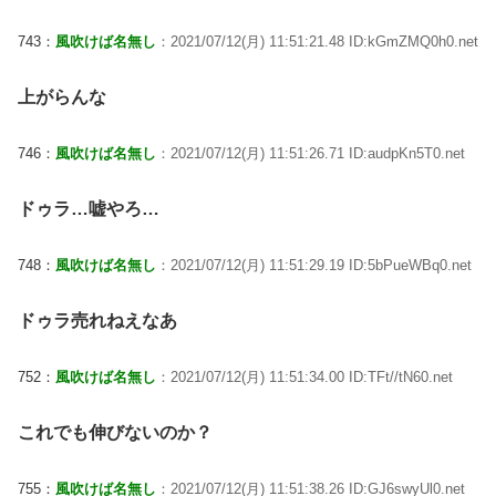
743：
風吹けば名無し
：2021/07/12(月) 11:51:21.48 ID:kGmZMQ0h0.net
上がらんな
746：
風吹けば名無し
：2021/07/12(月) 11:51:26.71 ID:audpKn5T0.net
ドゥラ…嘘やろ…
748：
風吹けば名無し
：2021/07/12(月) 11:51:29.19 ID:5bPueWBq0.net
ドゥラ売れねえなあ
752：
風吹けば名無し
：2021/07/12(月) 11:51:34.00 ID:TFt//tN60.net
これでも伸びないのか？
755：
風吹けば名無し
：2021/07/12(月) 11:51:38.26 ID:GJ6swyUl0.net