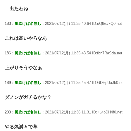
…出たわね
183：
風吹けば名無し
：2021/07/12(月) 11:35:40.64 ID:uQ8/q/kQ0.net
これは高いやろなあ
186：
風吹けば名無し
：2021/07/12(月) 11:35:43.54 ID:fbn7RaSda.net
上がりそうやなぁ
189：
風吹けば名無し
：2021/07/12(月) 11:35:45.47 ID:GDEpUaJb0.net
ダノンがガチるかな？
203：
風吹けば名無し
：2021/07/12(月) 11:36:11.31 ID:+L4pDH4f0.net
やる気満々で草