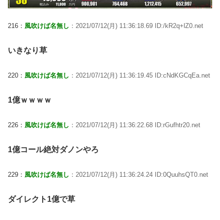
216：
風吹けば名無し
：2021/07/12(月) 11:36:18.69 ID:/kR2q+lZ0.net
いきなり草
220：
風吹けば名無し
：2021/07/12(月) 11:36:19.45 ID:cNdKGCqEa.net
1億ｗｗｗｗ
226：
風吹けば名無し
：2021/07/12(月) 11:36:22.68 ID:rGufhtr20.net
1億コール絶対ダノンやろ
229：
風吹けば名無し
：2021/07/12(月) 11:36:24.24 ID:0QuuhsQT0.net
ダイレクト1億で草