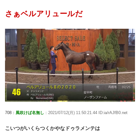
さぁベルアリュールだ
708：
風吹けば名無し
：2021/07/12(月) 11:50:21.44 ID:ia/rAJfB0.net
こいつがいくらつくかやなドゥラメンテは