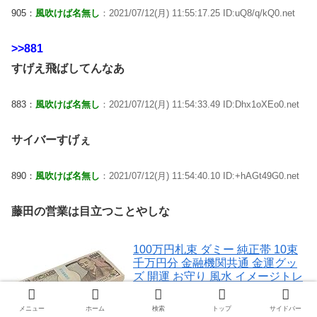
905：
風吹けば名無し
：2021/07/12(月) 11:55:17.25 ID:uQ8/q/kQ0.net
>>881
すげえ飛ばしてんなあ
883：
風吹けば名無し
：2021/07/12(月) 11:54:33.49 ID:Dhx1oXEo0.net
サイバーすげぇ
890：
風吹けば名無し
：2021/07/12(月) 11:54:40.10 ID:+hAGt49G0.net
藤田の営業は目立つことやしな
100万円札束 ダミー 純正帯 10束
千万円分 金融機関共通 金運グッ
ズ 開運 お守り 風水 イメージトレ
ーニング 宝くじ YOUTUBE 講演
レプリカ 防犯 誕生日ドッキリ プ
メニュー
ホーム
検索
トップ
サイドバー
レゼント