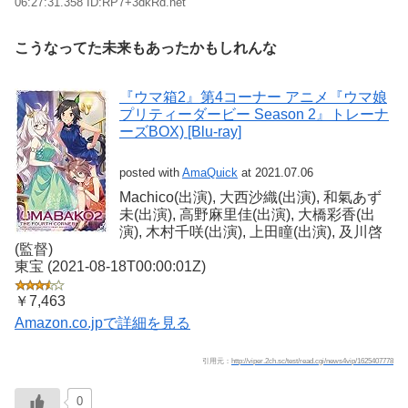
06:27:31.358 ID:RP7+3dkRd.net
こうなってた未来もあったかもしれんな
『ウマ箱2』第4コーナー アニメ『ウマ娘
プリティーダービー Season 2』トレーナ
ーズBOX) [Blu-ray]
posted with
AmaQuick
at 2021.07.06
Machico(出演), 大西沙織(出演), 和氣あず
未(出演), 高野麻里佳(出演), 大橋彩香(出
演), 木村千咲(出演), 上田瞳(出演), 及川啓
(監督)
東宝 (2021-08-18T00:00:01Z)
￥7,463
Amazon.co.jpで詳細を見る
引用元：
http://viper.2ch.sc/test/read.cgi/news4vip/1625407778
0