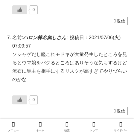
0
返信
名前:
ハロン棒名無しさん
:
投稿日：2021/07/06(火)
07:09:57
ソシャゲだし艦これモドキが大量発生したところを見
るとウマ娘をパクるところはありそうな気もするけど
流石に馬主を相手にするリスクが高すぎてやりづらい
のかな
0
返信
名前:
ハロン棒名無しさん
:
投稿日：2021/07/06(火)
メニュー
ホーム
検索
トップ
サイドバー