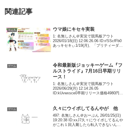
関連記事
ウマ娘にキセキ実装
競走馬
1: 名無しさん＠実況で競馬板アウト
2026/01/18(日) 12:06:26.06 ID:r/SScfFb0
あっキセキぃ1/19(月)、「プリティーダー
ビーガチャ」に★3キセキが登場予定で
す！また、「セレクトピックアップ サポ
ートカー...
令和最新版ジョッキーゲーム『フ
ゲーム
ルストライド』7月16日早期リリ
ース！
1: 名無しさん＠実況で競馬板アウト
2026/06/29(月) 12:14:26.05
ID:kUvwxsce0早期リリース価格4980円バ
ージョンアップ毎に値上げ予定2: 名無し
さん＠実況で競馬板アウト
2026/06/29(月) 12...
久々にウイポしてるんやが 他
ゲーム
497: 名無しさん＠おーぷん 26/01/25(日)
19:20:38 ID:xxJ7久々にウイポしてるんや
がこれ１回入厩したら転入できないんか
ブチギレ転厩したいンゴねえ498: 名無し