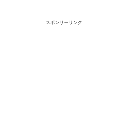
さん＠おーぷん 26/01/25(日) 19:21:...
スポンサーリンク