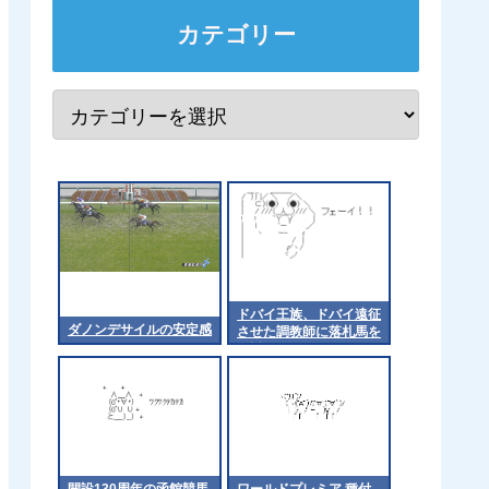
カテゴリー
ドバイ王族、ドバイ遠征
ダノンデサイルの安定感
させた調教師に落札馬を
預託
開設130周年の函館競馬
ワールドプレミア 種付