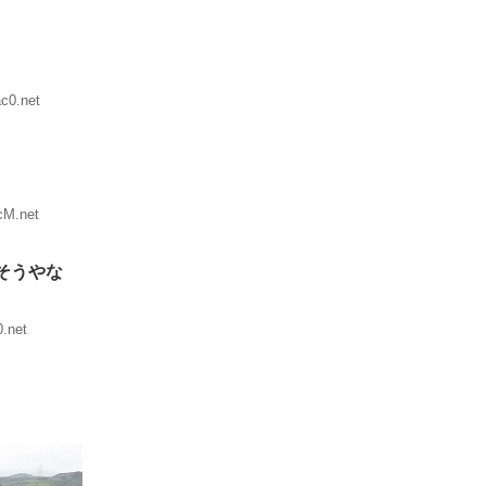
c0.net
cM.net
そうやな
.net