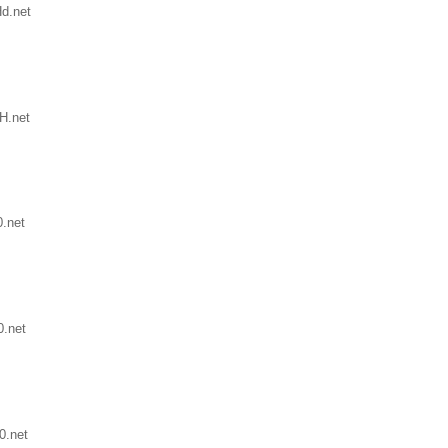
d.net
H.net
.net
0.net
0.net