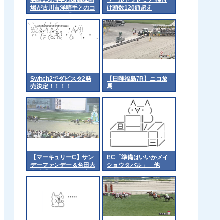
場が古川吉洋騎手とのコ
け頭数120頭超え
ラボメニュー「フルキチ
の心揺さぶるザンギ
BOX」を発売
Switch2でダビスタ2発
【日曜福島7R】ニコ放
売決定！！！！
馬
【マーキュリーC】サン
BC「準備はいいかメイ
デーファンデー＆角田大
ショウタバル」 他
和騎手がｷﾀ━━━━(ﾟ
∀ﾟ)━━━━!!