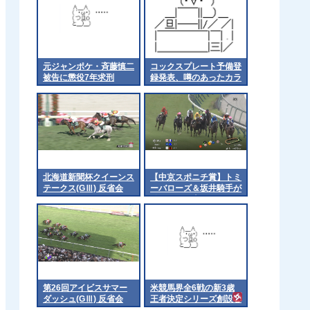
元ジャンポケ・斉藤慎二
コックスプレート予備登
被告に懲役7年求刑
録発表、噂のあったカラ
ンダガンは登録無しで再
来日の可能性高まる
北海道新聞杯クイーンス
【中京スポニチ賞】トミ
テークス(GⅢ) 反省会
ーバローズ＆坂井騎手が
ｷﾀ━━━━(ﾟ
∀ﾟ)━━━━!!
第26回アイビスサマー
米競馬界全6戦の新3歳
ダッシュ(GⅢ) 反省会
王者決定シリーズ創設②