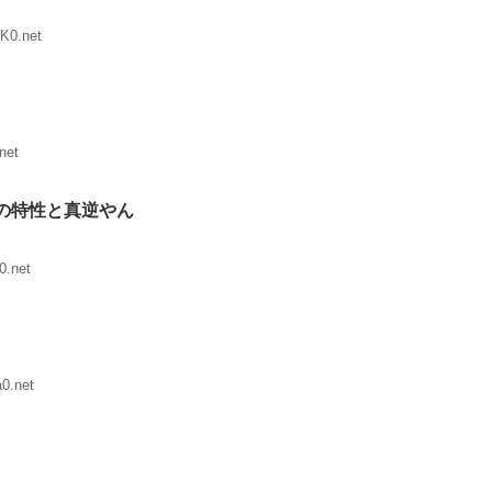
K0.net
net
の特性と真逆やん
0.net
0.net