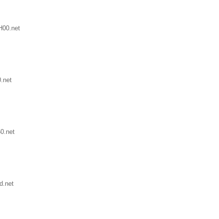
H00.net
.net
0.net
d.net