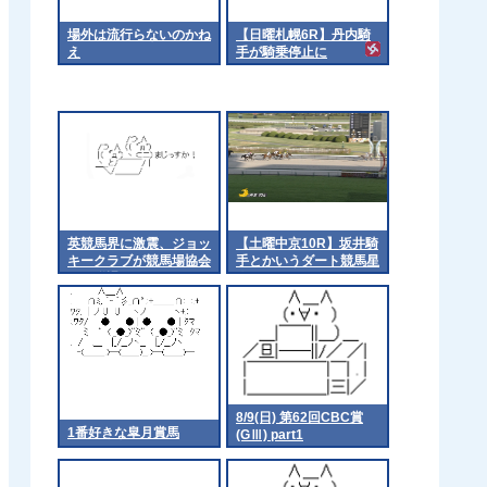
場外は流行らないのかね
【日曜札幌6R】丹内騎
え
手が騎乗停止に
英競馬界に激震、ジョッ
【土曜中京10R】坂井騎
キークラブが競馬場協会
手とかいうダート競馬星
から脱退
人
8/9(日) 第62回CBC賞
1番好きな皐月賞馬
(GⅢ) part1