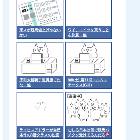
東スポ競馬値上げやない
ワイ、コイツを買うこと
かい
を決意 他
庄司大輔騎手重賞勝てた
8/8(土) 第31回エルムス
な 他
テークス(GⅢ)
ライヒスアドラーが自己
むしろ日本は何で競馬バ
条件の3勝クラスの佐渡
チクソ受けてるんだろ