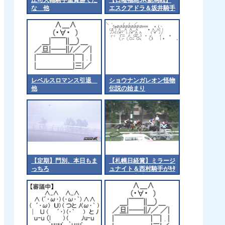
な 他
エスクアドラ＆坂井騎手
がｷﾀ━━━━(ﾟ
∀ﾟ)━━━━!!
レベルスロマンス引退
ショウナンガレオン怪物
他
伝説の始まり
【定期】門別、本日もま
【札幌日経賞】ミラージ
っちろ
ュナイト＆西村騎手がｷﾀ
━━━━(ﾟ∀ﾟ)━━━━!!