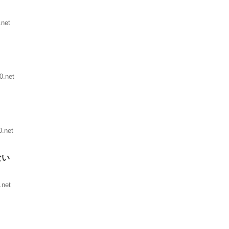
.net
0.net
.net
ない
.net