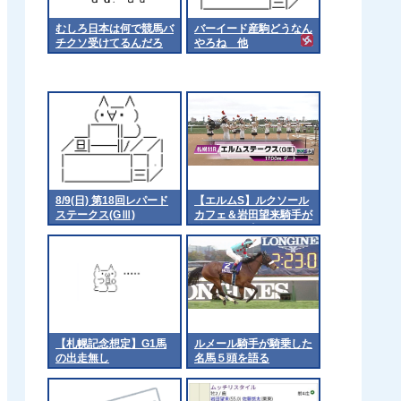
むしろ日本は何で競馬バ
バーイード産駒どうなん
チクソ受けてるんだろ
やろね 他
8/9(日) 第18回レパード
【エルムS】ルクソール
ステークス(GⅢ)
カフェ＆岩田望来騎手が
ｷﾀ━━━━(ﾟ
∀ﾟ)━━━━!!
【札幌記念想定】G1馬
ルメール騎手が騎乗した
の出走無し
名馬５頭を語る