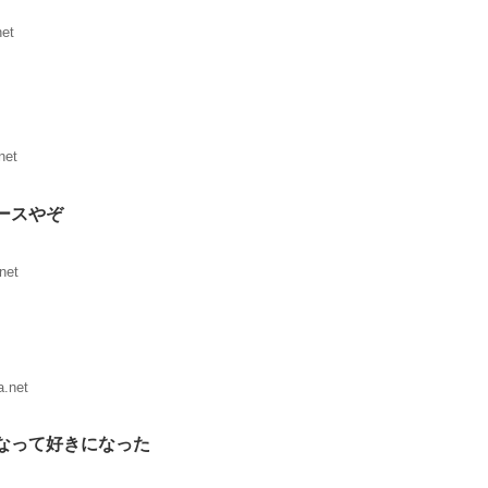
net
net
ースやぞ
net
.net
なって好きになった