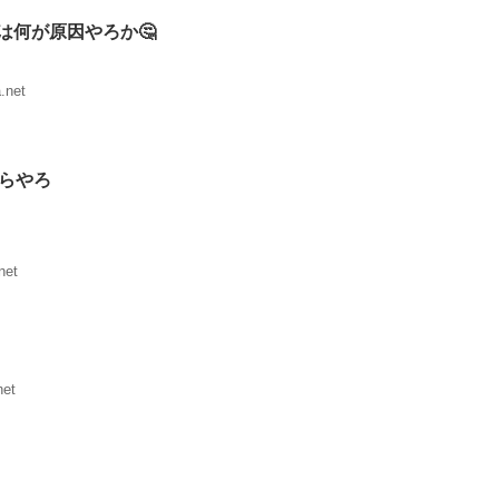
は何が原因やろか🤔
.net
からやろ
net
net