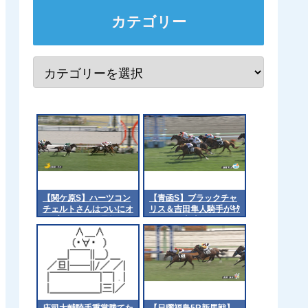
カテゴリー
【関ケ原S】ハーツコン
【青函S】ブラックチャ
チェルトさんはついにオ
リス＆吉田隼人騎手がｷﾀ
ープンクラスへ昇格でき
━━━━(ﾟ∀ﾟ)━━━━!!
るのか？
庄司大輔騎手重賞勝てた
【日曜福島5R新馬戦】