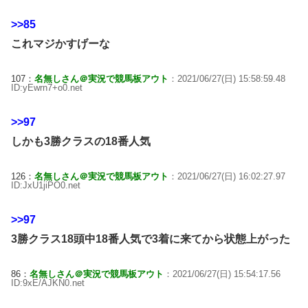
>>85
これマジかすげーな
107：
名無しさん＠実況で競馬板アウト
：2021/06/27(日) 15:58:59.48
ID:yEwrn7+o0.net
>>97
しかも3勝クラスの18番人気
126：
名無しさん＠実況で競馬板アウト
：2021/06/27(日) 16:02:27.97
ID:JxU1jiPO0.net
>>97
3勝クラス18頭中18番人気で3着に来てから状態上がった
86：
名無しさん＠実況で競馬板アウト
：2021/06/27(日) 15:54:17.56
ID:9xE/AJKN0.net