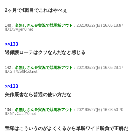
2ヶ月で4戦目でこれはやべぇ
140：
名無しさん＠実況で競馬板アウト
：2021/06/27(日) 16:05:18.97
ID:DtvVjjen0.net
>>133
過保護ローテはクソなんだなと感じる
142：
名無しさん＠実況で競馬板アウト
：2021/06/27(日) 16:05:28.17
ID:SH75S0Ro0.net
>>133
矢作厩舎なら普通の使い方だな
134：
名無しさん＠実況で競馬板アウト
：2021/06/27(日) 16:03:50.70
ID:N4vCaLtY0.net
宝塚はこういうのがよくくるから単勝ワイド勝負で正解だ