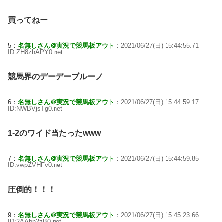
買ってねー
5：
名無しさん＠実況で競馬板アウト
：2021/06/27(日) 15:44:55.71
ID:ZH8zhAPY0.net
競馬界のデーデーブルーノ
6：
名無しさん＠実況で競馬板アウト
：2021/06/27(日) 15:44:59.17
ID:NWBVjsTg0.net
1-2のワイド当たったwww
7：
名無しさん＠実況で競馬板アウト
：2021/06/27(日) 15:44:59.85
ID:vwpZVHFv0.net
圧倒的！！！
9：
名無しさん＠実況で競馬板アウト
：2021/06/27(日) 15:45:23.66
ID:2AAbn2zB0.net