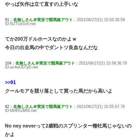
やっぱ矢作は立て直すの上手いな
91：
名無しさん＠実況で競馬板アウト
：2021/06/27(日) 15:55:28.59
ID:5l2TUzGr0.net
てか200万ドルホースなのかよｗ
今日の出走馬の中でダントツ良血なんだな
104：
名無しさん＠実況で競馬板アウト
：2021/06/27(日) 15:58:36.78
ID:az4wUD7p0.net
>>91
クールモアを競り落として買った馬だから高いよ
92：
名無しさん＠実況で競馬板アウト
：2021/06/27(日) 15:55:57.76
ID:MHfXxiMI0.net
No ney neverって2歳戦のスプリンター種牡馬じゃないの
かよ