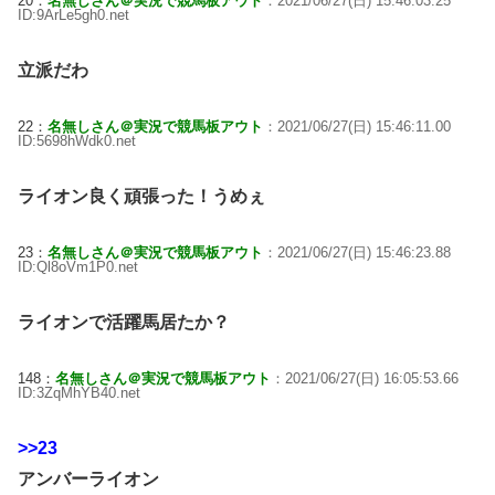
20：
名無しさん＠実況で競馬板アウト
：2021/06/27(日) 15:46:03.25
ID:9ArLe5gh0.net
立派だわ
22：
名無しさん＠実況で競馬板アウト
：2021/06/27(日) 15:46:11.00
ID:5698hWdk0.net
ライオン良く頑張った！うめぇ
23：
名無しさん＠実況で競馬板アウト
：2021/06/27(日) 15:46:23.88
ID:Ql8oVm1P0.net
ライオンで活躍馬居たか？
148：
名無しさん＠実況で競馬板アウト
：2021/06/27(日) 16:05:53.66
ID:3ZqMhYB40.net
>>23
アンバーライオン