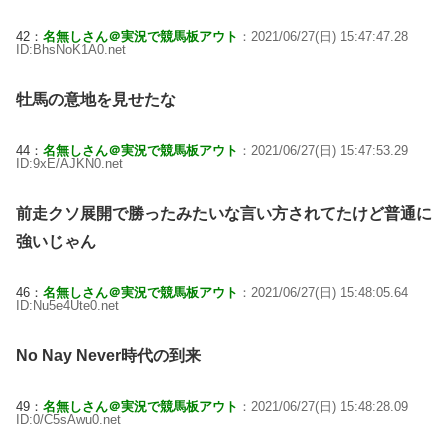
42：
名無しさん＠実況で競馬板アウト
：2021/06/27(日) 15:47:47.28
ID:BhsNoK1A0.net
牡馬の意地を見せたな
44：
名無しさん＠実況で競馬板アウト
：2021/06/27(日) 15:47:53.29
ID:9xE/AJKN0.net
前走クソ展開で勝ったみたいな言い方されてたけど普通に
強いじゃん
46：
名無しさん＠実況で競馬板アウト
：2021/06/27(日) 15:48:05.64
ID:Nu5e4Ute0.net
No Nay Never時代の到来
49：
名無しさん＠実況で競馬板アウト
：2021/06/27(日) 15:48:28.09
ID:0/C5sAwu0.net