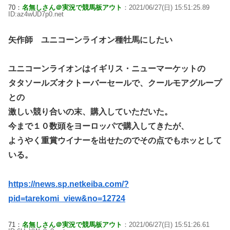
70：
名無しさん＠実況で競馬板アウト
：2021/06/27(日) 15:51:25.89
ID:az4wUD7p0.net
矢作師 ユニコーンライオン種牡馬にしたい
ユニコーンライオンはイギリス・ニューマーケットの
タタソールズオクトーバーセールで、クールモアグループ
との
激しい競り合いの末、購入していただいた。
今まで１０数頭をヨーロッパで購入してきたが、
ようやく重賞ウイナーを出せたのでその点でもホッとして
いる。
https://news.sp.netkeiba.com/?
pid=tarekomi_view&no=12724
71：
名無しさん＠実況で競馬板アウト
：2021/06/27(日) 15:51:26.61