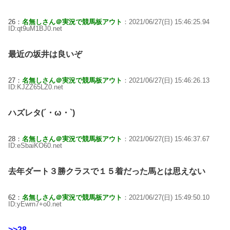
26：
名無しさん＠実況で競馬板アウト
：2021/06/27(日) 15:46:25.94
ID:qt9uM1BJ0.net
最近の坂井は良いぞ
27：
名無しさん＠実況で競馬板アウト
：2021/06/27(日) 15:46:26.13
ID:KJZZ65LZ0.net
ハズレタ(´・ω・`)
28：
名無しさん＠実況で競馬板アウト
：2021/06/27(日) 15:46:37.67
ID:eSbaiKO60.net
去年ダート３勝クラスで１５着だった馬とは思えない
62：
名無しさん＠実況で競馬板アウト
：2021/06/27(日) 15:49:50.10
ID:yEwrn7+o0.net
>>28