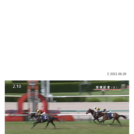
2021.06.28