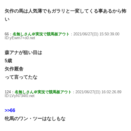
矢作の馬は人気薄でもガラリと一変してくる事あるから怖
い
66：
名無しさん＠実況で競馬板アウト
：2021/06/27(日) 15:50:39.00
ID:yEwrn7+o0.net
森アナが狙い目は
5歳
矢作厩舎
って言ってたな
124：
名無しさん＠実況で競馬板アウト
：2021/06/27(日) 16:02:26.89
ID:LVyN734I0.net
>>66
牝馬のワン・ツーはなしもな