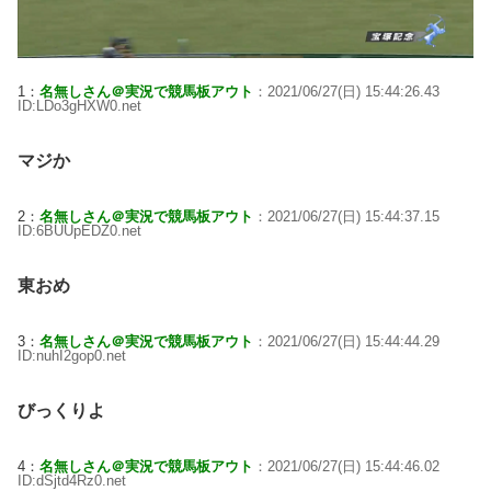
1：
名無しさん＠実況で競馬板アウト
：2021/06/27(日) 15:44:26.43
ID:LDo3gHXW0.net
マジか
2：
名無しさん＠実況で競馬板アウト
：2021/06/27(日) 15:44:37.15
ID:6BUUpEDZ0.net
東おめ
3：
名無しさん＠実況で競馬板アウト
：2021/06/27(日) 15:44:44.29
ID:nuhI2gop0.net
びっくりよ
4：
名無しさん＠実況で競馬板アウト
：2021/06/27(日) 15:44:46.02
ID:dSjtd4Rz0.net