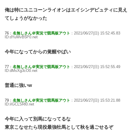
俺は特にユニコーンライオンはエイシンデピュティに見え
てしょうがなかった
76：
名無しさん＠実況で競馬板アウト
：2021/06/27(日) 15:52:45.83
ID:dYuWvB5P0.net
今年になってからの覚醒やばい
77：
名無しさん＠実況で競馬板アウト
：2021/06/27(日) 15:52:55.49
ID:dMsXg3cO0.net
普通に強いw
79：
名無しさん＠実況で競馬板アウト
：2021/06/27(日) 15:53:21.88
ID:iIGCLSRl0.net
今年に入って別馬になってるな
東京こなせたら現役最強牡馬として秋を過ごせるぞ