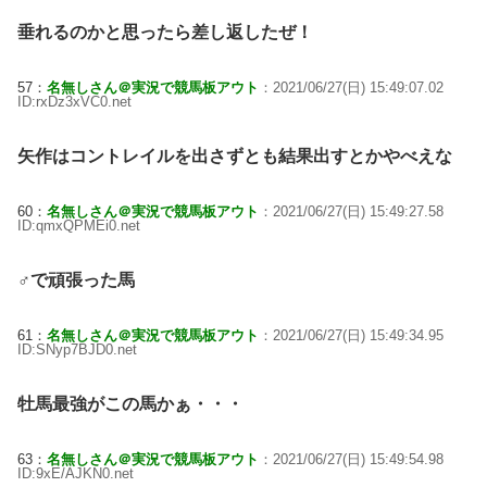
垂れるのかと思ったら差し返したぜ！
57：
名無しさん＠実況で競馬板アウト
：2021/06/27(日) 15:49:07.02
ID:rxDz3xVC0.net
矢作はコントレイルを出さずとも結果出すとかやべえな
60：
名無しさん＠実況で競馬板アウト
：2021/06/27(日) 15:49:27.58
ID:qmxQPMEi0.net
♂で頑張った馬
61：
名無しさん＠実況で競馬板アウト
：2021/06/27(日) 15:49:34.95
ID:SNyp7BJD0.net
牡馬最強がこの馬かぁ・・・
63：
名無しさん＠実況で競馬板アウト
：2021/06/27(日) 15:49:54.98
ID:9xE/AJKN0.net