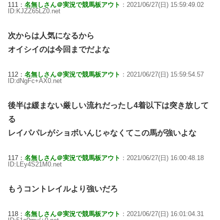
111：
名無しさん＠実況で競馬板アウト
：2021/06/27(日) 15:59:49.02
ID:KJZZ65LZ0.net
次からは人気になるから
オイシイのは今回までだよな
112：
名無しさん＠実況で競馬板アウト
：2021/06/27(日) 15:59:54.57
ID:dNgFc+AX0.net
後半は緩まない厳しい流れだったし4着以下は突き放して
る
レイパパレがショボいんじゃなくてこの馬が強いよな
117：
名無しさん＠実況で競馬板アウト
：2021/06/27(日) 16:00:48.18
ID:LEy4S21M0.net
もうコントレイルより強いだろ
118：
名無しさん＠実況で競馬板アウト
：2021/06/27(日) 16:01:04.31