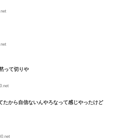
.net
.net
黙って切りや
0.net
てたから自信ないんやろなって感じやったけど
0.net