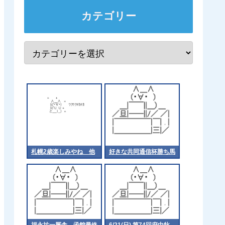
カテゴリー
札幌2歳楽しみやね 他
好きな共同通信杯勝ち馬
福永祐一厩舎、函館最終
6/21(日) 第74回府中牝