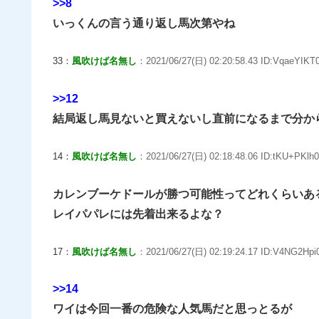
>>8
いっくんの言う通り返し馬次第やね
33：
風吹けば名無し
：2021/06/27(日) 02:20:58.43 ID:VqaeYIKT0
>>12
結局返し馬見ないと買えないし直前になるまで分か
14：
風吹けば名無し
：2021/06/27(日) 02:18:48.06 ID:tKU+PKlh0
カレンブーケドールが勝つ可能性ってどれくらいあ
レイパパレには先着出来るよな？
17：
風吹けば名無し
：2021/06/27(日) 02:19:24.17 ID:V4NG2Hpi0
>>14
ワイは今回一番の危険な人気馬だと思っとるが