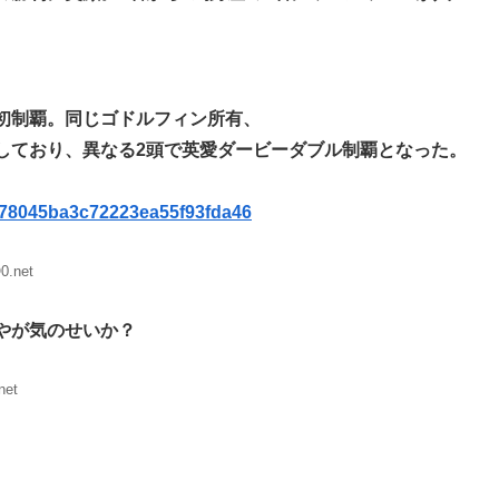
初制覇。同じゴドルフィン所有、
しており、異なる2頭で英愛ダービーダブル制覇となった。
4078045ba3c72223ea55f93fda46
0.net
やが気のせいか？
net