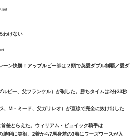
.net
るわけない
net
レーン快勝！アップルビー師は２頭で英愛ダブル制覇／愛ダ
プルビー、父フランケル）が制した。勝ちタイムは2分33秒
牡3、M・ミード、父ガリレオ）が直線で完全に抜け出した
に首差とらえた。ウィリアム・ビュイック騎手は
勝利に笑顔。2着から7馬身差の3着にワーズワースが入