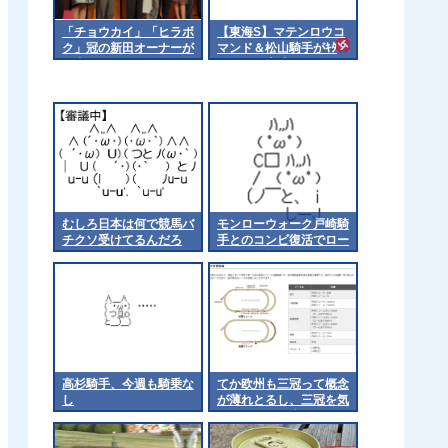
「チョウカイ」「ヒラボ
【東海S】マテンロウコ
ク」冠の新田オーナーが
マンド＆松山騎手がｷﾀ
死去
━━━━(ﾟ∀ﾟ)━━━━!!
むしろ日本は何で競馬バ
モンローウォーク戸崎騎
チクソ受けてるんだろ
手とのコンビ復活でロー
ズSへ 他
高杉騎手、今週も騎乗な
てか欧州も三冠って概念
し
が薄れとるし、三冠を気
にするのは日本くらいに
なるんやろか 他