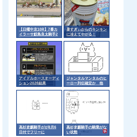
【日曜中京10R】7番カ
暑すぎぃからのキンキン
イラーサ鮫島良太騎手2
に冷えてやがる！
着
アイドルホースオーディ
ジャンタルマンタルのヒ
ション2026結果
ーロー列伝確定か 他
高杉吏麒騎手がが8月6
高杉吏麒騎手の騎乗がな
日付でフリーに
い状態