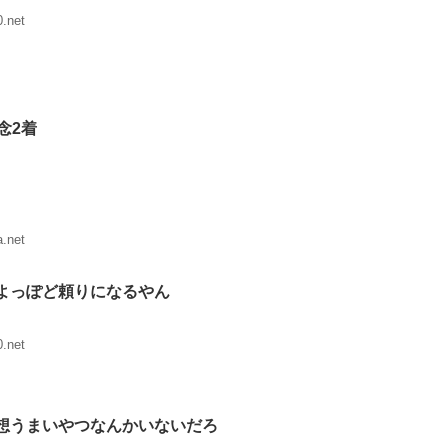
.net
念2着
.net
よっぽど頼りになるやん
.net
想うまいやつなんかいないだろ