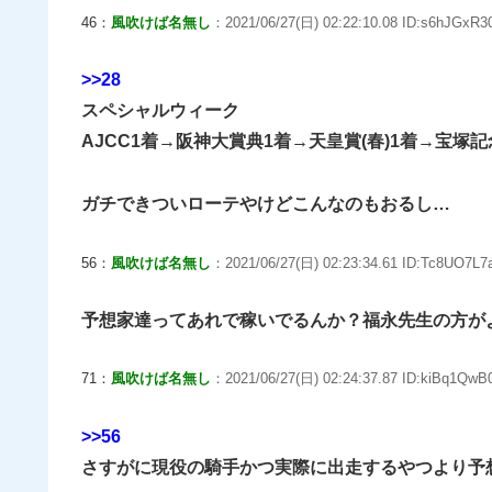
46：
風吹けば名無し
：2021/06/27(日) 02:22:10.08 ID:s6hJGxR30
>>28
スペシャルウィーク
AJCC1着→阪神大賞典1着→天皇賞(春)1着→宝塚記
ガチできついローテやけどこんなのもおるし…
56：
風吹けば名無し
：2021/06/27(日) 02:23:34.61 ID:Tc8UO7L7a
予想家達ってあれで稼いでるんか？福永先生の方が
71：
風吹けば名無し
：2021/06/27(日) 02:24:37.87 ID:kiBq1QwB0
>>56
さすがに現役の騎手かつ実際に出走するやつより予