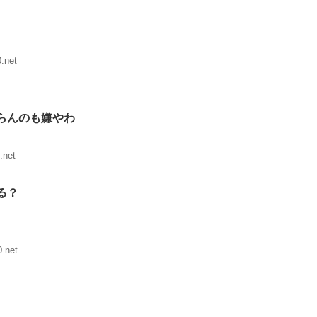
.net
らんのも嫌やわ
.net
る？
.net