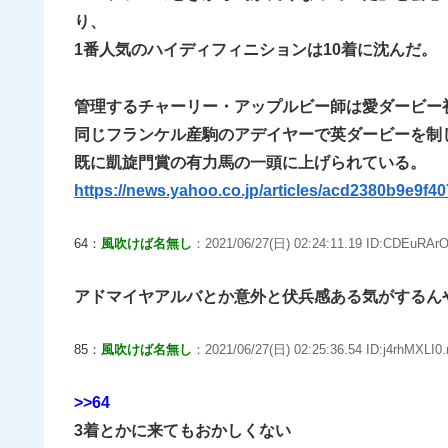
り、
1番人気のハイディフィニションは10着に沈んだ。
管理するチャーリー・アップルビー師は愛ダービー
同じフランケル産駒のアデイヤーで英ダービーを制
既に凱旋門賞の有力馬の一頭に上げられている。
https://news.yahoo.co.jp/articles/acd2380b9e9f
64：
風吹けば名無し
：2021/06/27(日) 02:24:11.19 ID:CDEuRArO
アドマイヤアルバとか意外と伏兵感ある気がするん
85：
風吹けば名無し
：2021/06/27(日) 02:25:36.54 ID:j4rhMXLI0.
>>64
3着とかに来てもおかしくない