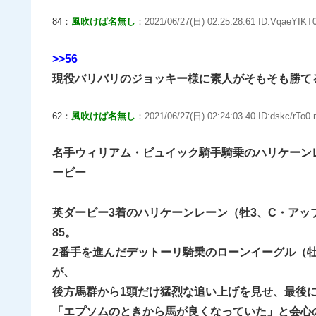
84：
風吹けば名無し
：2021/06/27(日) 02:25:28.61 ID:VqaeYIKT0
>>56
現役バリバリのジョッキー様に素人がそもそも勝て
62：
風吹けば名無し
：2021/06/27(日) 02:24:03.40 ID:dskc/rTo0.
名手ウィリアム・ビュイック騎手騎乗のハリケーン
ービー
英ダービー3着のハリケーンレーン（牡3、C・アッ
85。
2番手を進んだデットーリ騎乗のローンイーグル（
が、
後方馬群から1頭だけ猛烈な追い上げを見せ、最後
「エプソムのときから馬が良くなっていた」と会心の