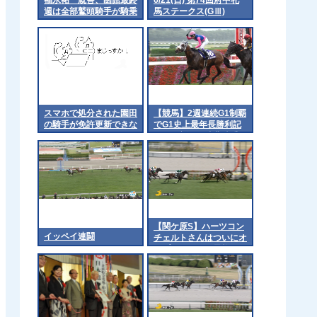
週は全部鷲頭騎手が騎乗
馬ステークス(GⅢ)
part1
スマホで処分された園田
【競馬】2週連続G1制覇
の騎手が免許更新できな
でG1史上最年長勝利記
かったらしい
録を更新した武豊騎手
「ようやくピークが来
た」「遅咲きでした」
[ニーニーφ★]
【関ケ原S】ハーツコン
イッペイ連闘
チェルトさんはついにオ
ープンクラスへ昇格でき
るのか？