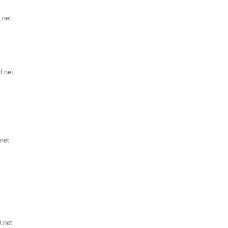
.net
.net
net
.net