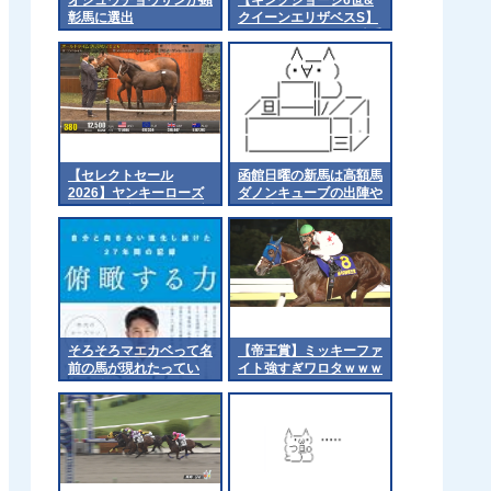
彰馬に選出
クイーンエリザベスS】
カルパナ＆C.キーン騎手
がｷﾀ━━━━(ﾟ
∀ﾟ)━━━━!!
【セレクトセール
函館日曜の新馬は高額馬
2026】ヤンキーローズ
ダノンキューブの出陣や
の2026（父キタサンブ
で 他
ラック）4億1千万円で
落札 他
そろそろマエカベって名
【帝王賞】ミッキーファ
前の馬が現れたってい
イト強すぎワロタｗｗｗ
い 他