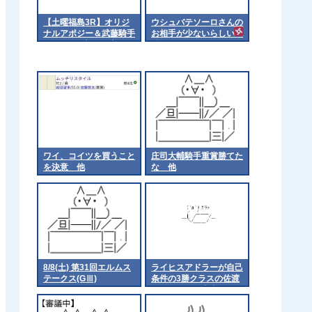
【土曜福島3R】オリジ
ウシュバテソーロさんの
ナルアポジー＆武藤騎手
お相手が少ないらしい
がｷﾀ━━☆ﾟ･*:｡.:(ﾟ
他
∀ﾟ)ﾟ･*:..:☆━━━!!
ワイ、コイツを買うこと
庄司大輔騎手重賞勝てた
を決意 他
な 他
8/8(土) 第31回エルムス
ライヒスアドラーが自己
テークス(GⅢ)
条件の3勝クラスの佐渡
ステークスに出走