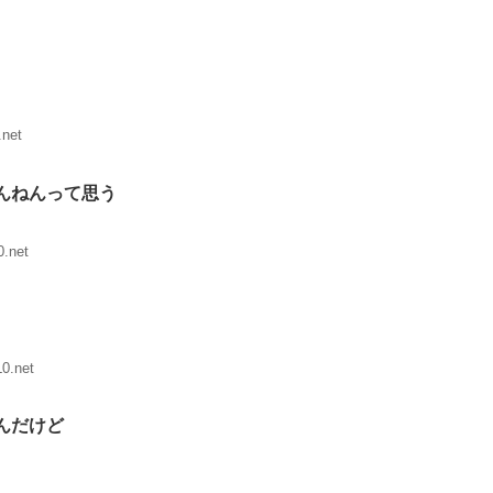
.net
んねんって思う
.net
0.net
んだけど