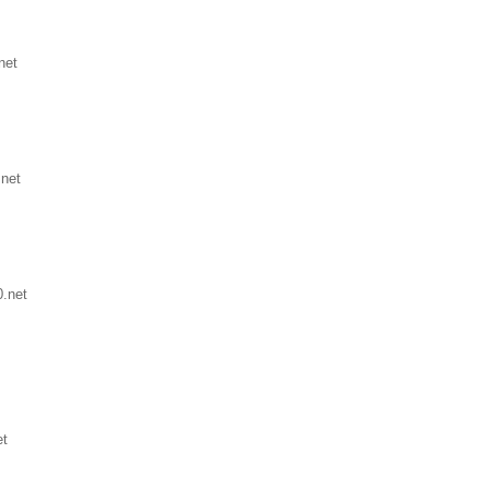
net
net
.net
et