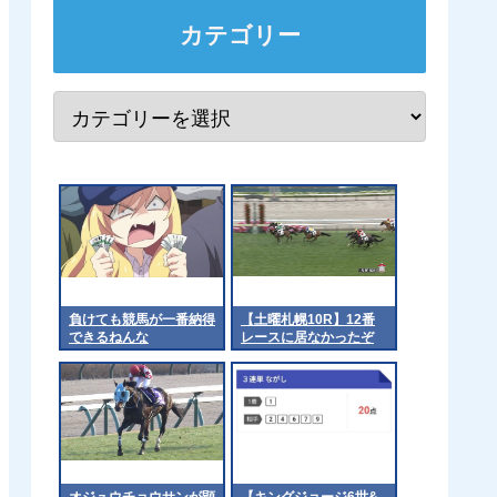
カテゴリー
負けても競馬が一番納得
【土曜札幌10R】12番
できるねんな
レースに居なかったぞ
オジュウチョウサンが顕
【キングジョージ6世&