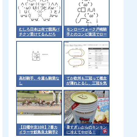
むしろ日本は何で競馬バ
モンローウォーク戸崎騎
チクソ受けてるんだろ
手とのコンビ復活でロー
ズSへ 他
高杉騎手、今週も騎乗な
てか欧州も三冠って概念
し
が薄れとるし、三冠を気
にするのは日本くらいに
なるんやろか 他
【日曜中京10R】7番カ
暑すぎぃからのキンキン
イラーサ鮫島良太騎手2
に冷えてやがる！