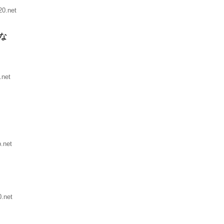
0.net
な
.net
.net
.net