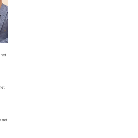
.net
net
.net