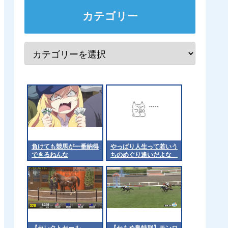
カテゴリー
負けても競馬が一番納得
やっぱり人生って若いう
できるねんな
ちのめぐり逢いだよな
他
【セレクトセール
【かもめ島特別】モンロ