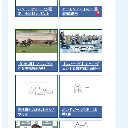
パントルナイーフが退
アーモンドアイの25 募
院 全治12カ月以上
集額3億円
【CBC賞】フロムダス
【レパードS】チェリヴ
ク＆中井騎手がｷﾀ
ェント＆吉村誠之助騎手
━━━━(ﾟ∀ﾟ)━━━━!!
がｷﾀ━━━━(ﾟ
∀ﾟ)━━━━!!
高杉騎手のあれ本当なん
ボンドガール引退 18
やろか
戦1勝