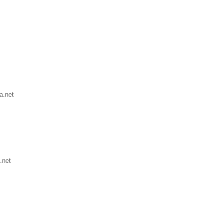
a.net
.net