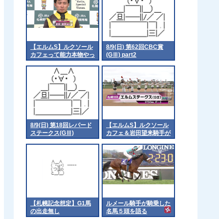
【エルムS】ルクソール
8/9(日) 第62回CBC賞
カフェって能力本物やっ
(GⅢ) part2
たんやなって 他
8/9(日) 第18回レパード
【エルムS】ルクソール
ステークス(GⅢ)
カフェ＆岩田望来騎手が
ｷﾀ━━━━(ﾟ
∀ﾟ)━━━━!!
【札幌記念想定】G1馬
ルメール騎手が騎乗した
の出走無し
名馬５頭を語る