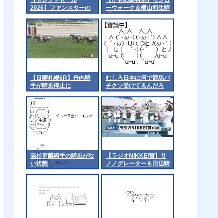
2026】ファンスターの
ーウォーク＆横山和生騎
2026（父イクイノック
手がｷﾀ━━━━(ﾟ
ス）3億1千万円で落
∀ﾟ)━━━━!!
札 他
【日曜札幌6R】丹内騎
むしろ日本は何で競馬バ
手が騎乗停止に
チクソ受けてるんだろ
高杉吏麒騎手の騎乗がな
【ラジオNIKKEI賞】サ
い状態
ノノグレーター＆田辺騎
手がｷﾀ━━━━(ﾟ
∀ﾟ)━━━━!!