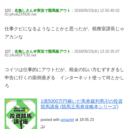
103：
名無しさん＠実況で競馬板アウト
：2018/05/23(水) 12:55:40.02
ID:pKo6ZXNU0.net
仕事クビになるようなことかと思ったが、税務室課長じゃ
アカンな
107：
名無しさん＠実況で競馬板アウト
：2018/05/23(水) 13:10:35.07
ID:24uWzFY30.net
コイツは仕事的にアウトだが、税金の払い方むずすぎるし
申告に行くの面倒過ぎる インターネット使って何とかし
ろ
1億5000万円稼いだ馬券裁判男卍の投資
競馬講座 (競馬王馬券攻略本シリーズ)
posted with
amazlet
at 18.05.23
卍