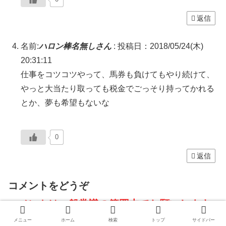
返信
名前:
ハロン棒名無しさん
:
投稿日：2018/05/24(木)
20:31:11
仕事をコツコツやって、馬券も負けてもやり続けて、
やっと大当たり取っても税金でごっそり持ってかれる
とか、夢も希望もないな
0
返信
コメントをどうぞ
コメントは一般常識の範囲内でお願いします
※
承認制ﾀﾞﾖ(ﾟДﾟ)※
メニュー
ホーム
検索
トップ
サイドバー