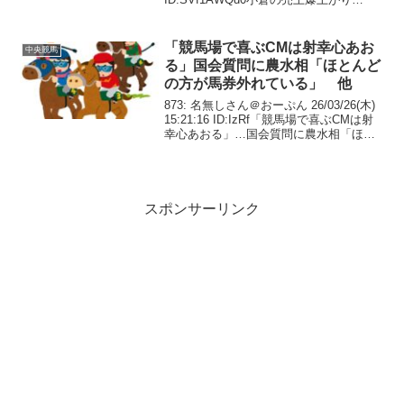
【！】本日2/8(日)の東京競馬と京都競馬
は雪のため開催中止。WIN5も発売取り止
め。小倉競馬のみ通常通り開...
「競馬場で喜ぶCMは射幸心あお
中央競馬
る」国会質問に農水相「ほとんど
の方が馬券外れている」 他
873: 名無しさん＠おーぷん 26/03/26(木)
15:21:16 ID:IzRf「競馬場で喜ぶCMは射
幸心あおる」…国会質問に農水相「ほと
んどの方が馬券外れている」 立憲民主党
の石垣のり子参院議員は26日の参院農林
水産委員会で、女優...
スポンサーリンク