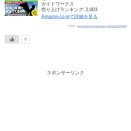
ガイドワークス
売り上げランキング: 2,003
Amazon.co.jpで詳細を見る
引用元：
http://awabi.2ch.sc/test/read.cgi/keiba/1527036499
0
スポンサーリンク