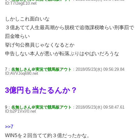
ID:T7/2egE10.net
しかしこれ面白いな
３億あてて人生最高潮から脱税で追徴課税喰らい刑事罰で
罰金喰らい
挙げ句公務員じゃなくなるとか
申告しない本人が悪いが転落ぶりはやばいだろうな
7：
名無しさん＠実況で競馬板アウト
：2018/05/23(水) 09:56:29.84
ID:AVVJoq690.net
3億円も当たるんか？
9：
名無しさん＠実況で競馬板アウト
：2018/05/23(水) 09:58:47.61
ID:b2P1VxI/0.net
>>7
WIN5を２回当てて約３億だったかな。