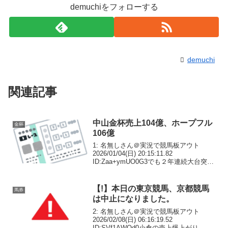
demuchiをフォローする
demuchi
関連記事
中山金杯売上104億、ホープフル
金杯
106億
1: 名無しさん＠実況で競馬板アウト
2026/01/04(日) 20:15:11.82
ID:Zaa+ymUO0G3でも２年連続大台突
破！売得金は104億円、昨年末のG1ホー
プフルＳに匹敵／中山金杯日刊スポーツ4
日中山で行われた日刊スポー...
【!】本日の東京競馬、京都競馬
馬券
は中止になりました。
2: 名無しさん＠実況で競馬板アウト
2026/02/08(日) 06:16:19.52
ID:SVf1AWQd0小倉の売上爆上がり