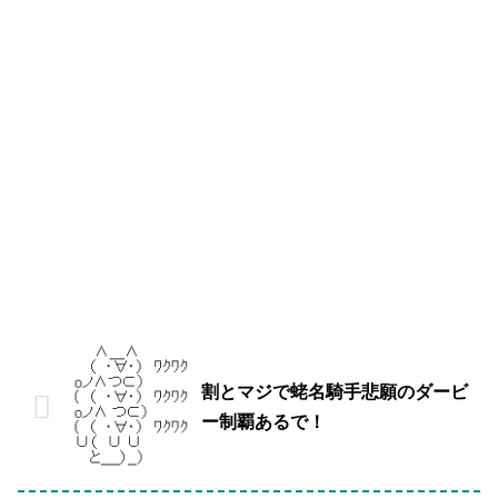
割とマジで蛯名騎手悲願のダービ
ー制覇あるで！