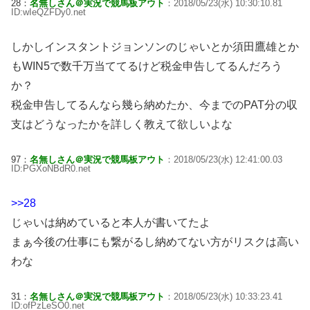
28：
名無しさん＠実況で競馬板アウト
：2018/05/23(水) 10:30:10.81
ID:wIeQZFDy0.net
しかしインスタントジョンソンのじゃいとか須田鷹雄とか
もWIN5で数千万当ててるけど税金申告してるんだろう
か？
税金申告してるんなら幾ら納めたか、今までのPAT分の収
支はどうなったかを詳しく教えて欲しいよな
97：
名無しさん＠実況で競馬板アウト
：2018/05/23(水) 12:41:00.03
ID:PGXoNBdR0.net
>>28
じゃいは納めていると本人が書いてたよ
まぁ今後の仕事にも繋がるし納めてない方がリスクは高い
わな
31：
名無しさん＠実況で競馬板アウト
：2018/05/23(水) 10:33:23.41
ID:ofPzLeSO0.net