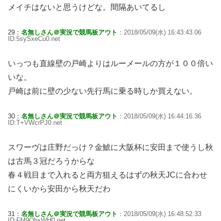
メイチはないと思うけどな。間隔あいてるし
29：
名無しさん＠実況で競馬板アウト
：2018/05/09(水) 16:43:43.06
ID:5sySxeCu0.net
いっつも直線壁の戸崎よりはルーメールの方が１００倍い
いな。
戸崎は前に壁の少ない先行馬に乗る時しか買えない。
30：
名無しさん＠実況で競馬板アウト
：2018/05/09(水) 16:44:16.36
ID:T+VWcrPJ0.net
スワーヴは庄野だっけ？金鯱に大阪杯に安田まで使うし秋
は古馬３冠だろうからな
春４戦目まで入れると両方狙えるはずの秋天JCに合わせ
にくいから安田から秋天だわ
31：
名無しさん＠実況で競馬板アウト
：2018/05/09(水) 16:48:52.33
ID:FM9ObxWH0.net