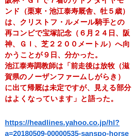
阪杯・ＧＩで７着のサトノダイヤモ
ンド（栗東・池江泰寿厩舎、牡５歳）
は、クリストフ・ルメール騎手との
再コンビで宝塚記念（６月２４日、阪
神、ＧＩ、芝２２００メートル）へ向
かうことが９日、分かった。
池江泰寿調教師は「前走後は放牧（滋
賀県のノーザンファームしがらき）
に出て帰厩は未定ですが、見える部分
はよくなっています」と語った。
https://headlines.yahoo.co.jp/hl?
a=20180509-00000535-sanspo-horse