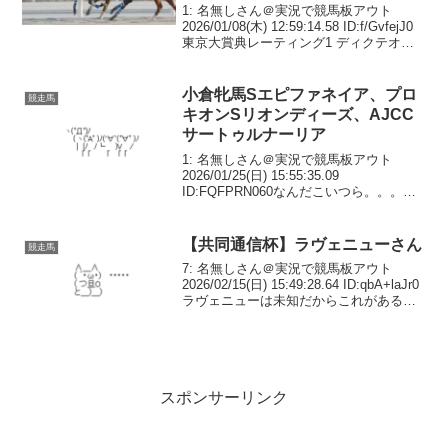
1: 名無しさん＠実況で競馬板アウト
2026/01/08(木) 12:59:14.58 ID:f/GvfejJ0
東京大賞典レーティング1 ディクテオン
1182 ミッキーファイト クビ 117(120)3
アウトレンジ 1 1/2 115...
小倉牝馬Sエピファネイア、プロ
競走馬
キオンSリオンディーズ、AJCC
サートゥルナーリア
1: 名無しさん＠実況で競馬板アウト
2026/01/25(日) 15:55:35.09
ID:FQFPRN060なんだこいつら。。。
138: 名無しさん＠実況で競馬板アウト
2026/01/26(月) 10:50:07.91 ID:p8r...
【共同通信杯】ラヴェニューさん
競走馬
7: 名無しさん＠実況で競馬板アウト
2026/02/15(日) 15:49:28.64 ID:qbA+laJr0
ラヴェニューは未知だからこれがあると
思った12: 名無しさん＠実況で競馬板アウ
ト 2026/02/15(日) 15:49:47...
スポンサーリンク