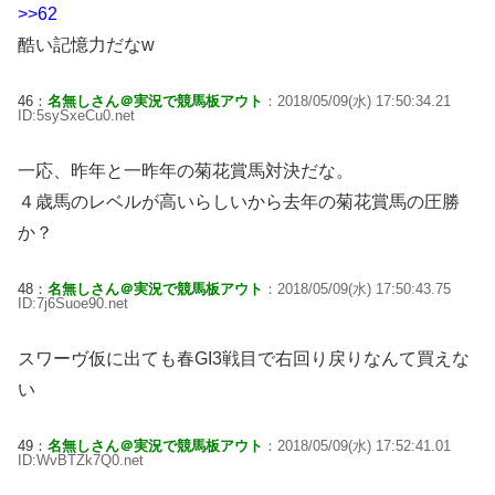
>>62
酷い記憶力だなw
46：
名無しさん＠実況で競馬板アウト
：2018/05/09(水) 17:50:34.21
ID:5sySxeCu0.net
一応、昨年と一昨年の菊花賞馬対決だな。
４歳馬のレベルが高いらしいから去年の菊花賞馬の圧勝
か？
48：
名無しさん＠実況で競馬板アウト
：2018/05/09(水) 17:50:43.75
ID:7j6Suoe90.net
スワーヴ仮に出ても春GI3戦目で右回り戻りなんて買えな
い
49：
名無しさん＠実況で競馬板アウト
：2018/05/09(水) 17:52:41.01
ID:WvBTZk7Q0.net