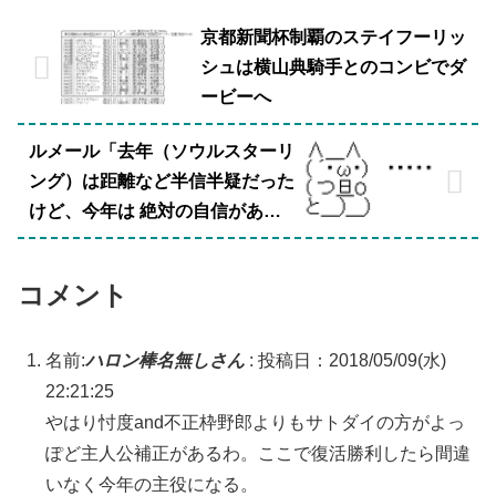
京都新聞杯制覇のステイフーリッ
シュは横山典騎手とのコンビでダ
ービーへ
ルメール「去年（ソウルスターリ
ング）は距離など半信半疑だった
けど、今年は 絶対の自信があり
ます」
コメント
名前:
ハロン棒名無しさん
:
投稿日：2018/05/09(水)
22:21:25
やはり忖度and不正枠野郎よりもサトダイの方がよっ
ぽど主人公補正があるわ。ここで復活勝利したら間違
いなく今年の主役になる。