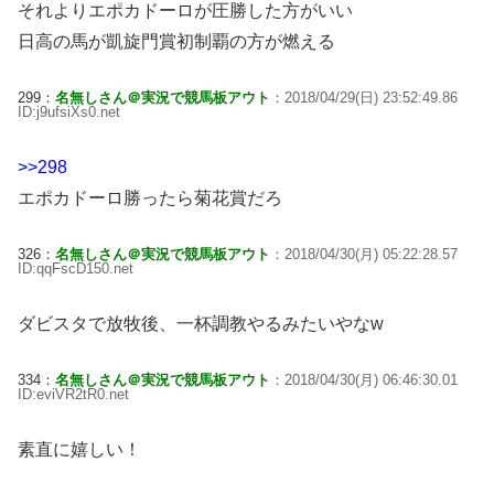
それよりエポカドーロが圧勝した方がいい
日高の馬が凱旋門賞初制覇の方が燃える
299：
名無しさん＠実況で競馬板アウト
：2018/04/29(日) 23:52:49.86
ID:j9ufsiXs0.net
>>298
エポカドーロ勝ったら菊花賞だろ
326：
名無しさん＠実況で競馬板アウト
：2018/04/30(月) 05:22:28.57
ID:qqFscD150.net
ダビスタで放牧後、一杯調教やるみたいやなw
334：
名無しさん＠実況で競馬板アウト
：2018/04/30(月) 06:46:30.01
ID:eviVR2tR0.net
素直に嬉しい！