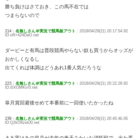
勝ち負けはさておき、この馬不在では
つまらないので
214：
名無しさん＠実況で競馬板アウト
：2018/04/29(日) 20:17:54.92
ID:oR+424DaO.net
ダービーと有馬は普段競馬やらない奴も買うからオッズが
おかしくなるし
出てくれば体調はどうあれ1番人気だろうな
223：
名無しさん＠実況で競馬板アウト
：2018/04/29(日) 20:22:28.92
ID:i5XOMKv/0.net
皐月賞回避後せめて本番前に一回使いたかったね
239：
名無しさん＠実況で競馬板アウト
：2018/04/29(日) 20:45:46.05
ID:Q2kO6zwU0.net
まあ実はあの皐月が去年の春天みたいな消耗戦で、出た馬