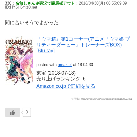
336：
名無しさん＠実況で競馬板アウト
：2018/04/30(月) 06:55:09.09
ID:HY6H6Yiz0.net
間に合いそうでよかった
『ウマ箱』第1コーナー(アニメ『ウマ娘 プ
リティーダービー』トレーナーズBOX)
[Blu-ray]
posted with
amazlet
at 18.04.30
東宝 (2018-07-18)
売り上げランキング: 6
Amazon.co.jpで詳細を見る
引用元：
http://awabi.2ch.sc/test/read.cgi/keiba/1524993401
0