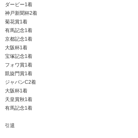
ダービー1着
神戸新聞杯2着
菊花賞1着
有馬記念1着
京都記念1着
大阪杯1着
宝塚記念1着
フォワ賞1着
凱旋門賞1着
ジャパンC2着
大阪杯1着
天皇賞秋1着
有馬記念1着
引退