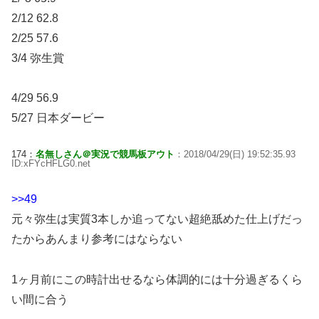
2/12 62.8
2/25 57.6
3/4 弥生賞
4/29 56.9
5/27 日本ダービー
174：
名無しさん＠実況で競馬板アウト
：2018/04/29(日) 19:52:35.93
ID:xFYcHFLG0.net
>>49
元々弥生は実質3本しか追ってない超絶舐めた仕上げだっ
たからあんまり参考にはならない
1ヶ月前にこの時計出せるなら体調的には十分過ぎるくら
い間に合う