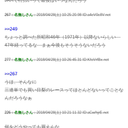
JRAで特払いって最後はいつなんだろう
267：
名無しさん
：2018/04/28(土) 10:25:20.98 ID:a4eV0c8V.net
>>249
ちょっと調べた所昭和46年（1971年）以降ないらしい
47年経ってるな まぁ今後もそうそうないだろう
277：
名無しさん
：2018/04/28(土) 10:26:45.31 ID:KfoVrfBx.net
>>267
うほ、そんなに
三連単でも買い目梨のレースってほとんどないってことな
んだろうなぁ
226：
名無しさん
：2018/04/28(土) 10:21:11.32 ID:aCw/hjrE.net
何をどうやっても買えんな