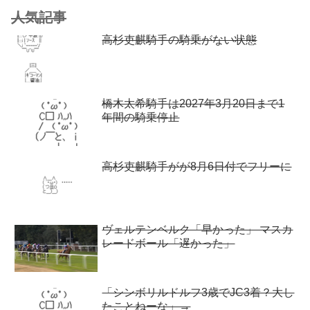
人気記事
高杉吏麒騎手の騎乗がない状態
橋木太希騎手は2027年3月20日まで1
年間の騎乗停止
高杉吏麒騎手がが8月6日付でフリーに
ヴェルテンベルク「早かった」 マスカ
レードボール「遅かった」
「シンボリルドルフ3歳でJC3着？大し
たことねーな」→