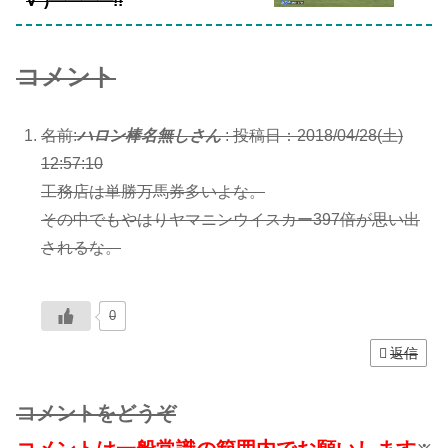
∀ﾟ)━━━━!!
コメント
名前:
ハロン棒名無しさん
:
投稿日：2018/04/28(土)
12:57:10
工務店は単勝万馬券多いよな。
その中でもやはりヤマニンウイスカー397倍が思い出
されるな。
0
返信
コメントをどうぞ