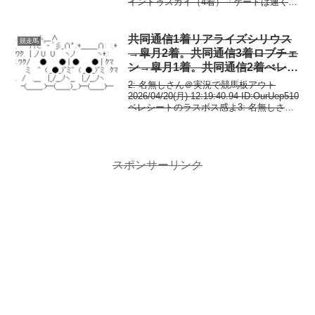
イントゥスカイ（4着）「ゲートは速くな
かったけど、最後はいい脚を使ってくれ
た。これからが楽しみ」ライヒスアドラ
ー（8着）「勝ちに...
共同通信1着リアライズシリウス
競走馬
→皐月2着。共同通信3着ロブチェ
ン→皐月1着。共同通信2着べレシ
ート
2: 名無しさん＠実況で競馬板アウト
2026/04/20(月) 12:19:40.94 ID:OurUep510
ベレシートのラスボス感よ3: 名無しさん
＠実況で競馬板アウト 2026/04/20(月)
12:20:58.37 ID:WL/...
スポンサーリンク