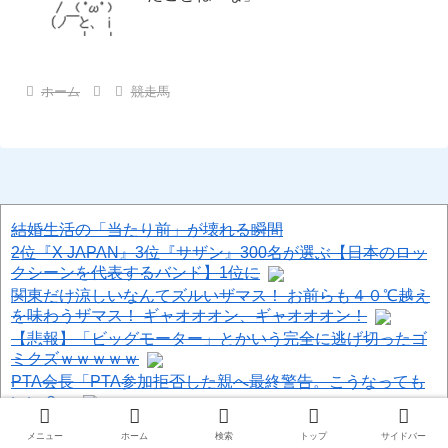
ホーム
競走馬
結婚生活の「当たり前」が壊れる瞬間
2位『X JAPAN』3位『サザン』300名が選ぶ【日本のロッ
クシーンを代表するバンド】1位に
関東だけ涼しいなんてズルいザマス！ お前らも４０℃越え
を味わうザマス！ ギャオオオン、ギャオオオン！
【悲報】「ビッグモーター」とかいう完全に逃げ切ったゴ
ミクズｗｗｗｗｗ
PTA会長「PTA参加拒否した親へ最終警告。こうなっても
いい？」
ジャンポケ斉藤に見る量刑7年の重さ、殺してしまい傷害致
メニュー
ホーム
検索
トップ
サイドバー
死罪を狙う方が量刑的には軽いと話題