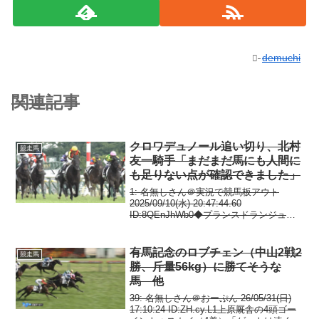
demuchi
関連記事
クロワデュノール追い切り、北村
競走馬
友一騎手「まだまだ馬にも人間に
も足りない点が確認できました」
1: 名無しさん＠実況で競馬板アウト
2025/09/10(水) 20:47:44.60
ID:8QEnJhWb0◆プランスドランジュ
賞・仏G3(9月14日、パリロンシャン競馬
場・芝2000メートル)追い切り＝現地時間
9月10日、エーグル調...
有馬記念のロブチェン（中山2戦2
競走馬
勝、斤量56kg）に勝てそうな
馬 他
39: 名無しさん＠おーぷん 26/05/31(日)
17:10:24 ID:ZH.cy.L1上原厩舎の4頭ゴー