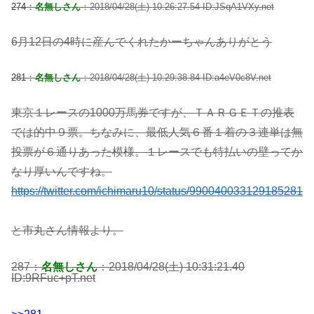
274：
名無しさん
：2018/04/28(土) 10:26:27.54 ID:JSqA1VXy.net
6月12日の4時に産んでくれたかーちゃんありがとう
281：
名無しさん
：2018/04/28(土) 10:29:38.84 ID:a4eV0c8V.net
東京１レースの1000万馬券ですが、ＴＡＲＧＥＴの推表
では的中９票。ちなみに、最低人気６番１着の３連単は無
投票が６通りあった模様。１レースでも特払いの壁ってか
なり厚いんですね。
https://twitter.com/ichimaru10/status/990040033129185281
と市丸さん情報より。
287：
名無しさん
：2018/04/28(土) 10:31:21.40
ID:9RFuc+pT.net