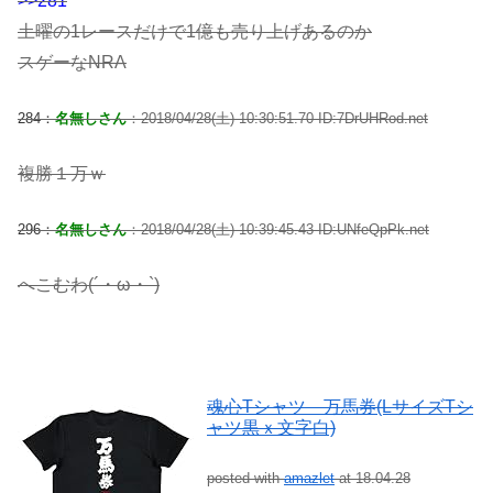
>>281
土曜の1レースだけで1億も売り上げあるのか
スゲーなNRA
284：
名無しさん
：2018/04/28(土) 10:30:51.70 ID:7DrUHRod.net
複勝１万ｗ
296：
名無しさん
：2018/04/28(土) 10:39:45.43 ID:UNfeQpPk.net
へこむわ(´・ω・`)
魂心Tシャツ 万馬券(LサイズTシ
ャツ黒ｘ文字白)
posted with
amazlet
at 18.04.28