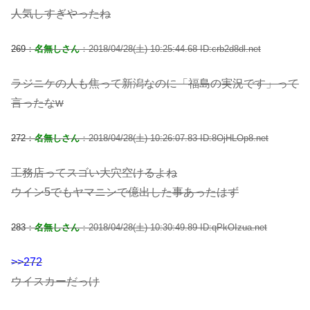
人気しすぎやったね
269：
名無しさん
：2018/04/28(土) 10:25:44.68 ID:crb2d8dl.net
ラジニケの人も焦って新潟なのに「福島の実況です」って
言ったなw
272：
名無しさん
：2018/04/28(土) 10:26:07.83 ID:8OjHLOp8.net
工務店ってスゴい大穴空けるよね
ウイン5でもヤマニンで億出した事あったはず
283：
名無しさん
：2018/04/28(土) 10:30:49.89 ID:qPkOIzua.net
>>272
ウイスカーだっけ