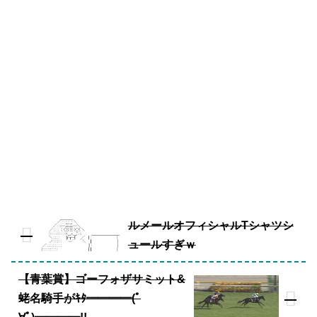
ルメールオフィシャルTシャツシ
ュールすぎｗ
【青葉賞】ゴーフォザサミット&
蛯名騎手がｷﾀ━━━━(ﾟ