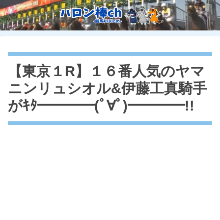
【東京１R】１６番人気のヤマ
ニンリュシオル&伊藤工真騎手
がｷﾀ━━━━(ﾟ∀ﾟ)━━━━!!