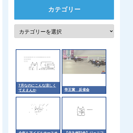
カテゴリー
7月なのにこんな涼しく
帝王賞 反省会
てええんか
今年もアイドルホースオ
【北九州記念】ジェニフ