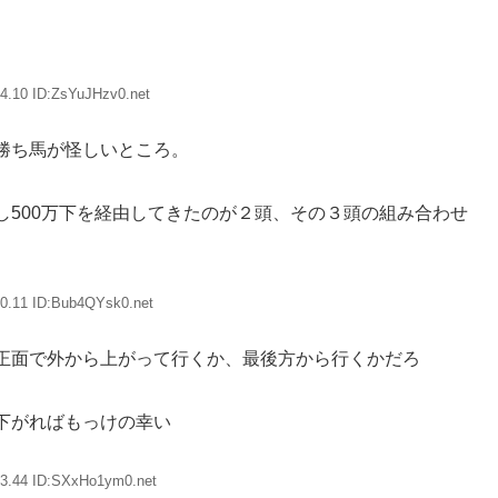
4.10 ID:ZsYuJHzv0.net
勝ち馬が怪しいところ。
し500万下を経由してきたのが２頭、その３頭の組み合わせ
0.11 ID:Bub4QYsk0.net
正面で外から上がって行くか、最後方から行くかだろ
下がればもっけの幸い
33.44 ID:SXxHo1ym0.net