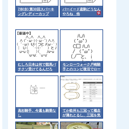
7/8(水) 第30回スパーキ
バーイード産駒どうなん
ングレディーカップ
やろね 他
Jpn3 発走20:10
むしろ日本は何で競馬バ
モンローウォーク戸崎騎
チクソ受けてるんだろ
手とのコンビ復活でロー
ズSへ 他
高杉騎手、今週も騎乗な
てか欧州も三冠って概念
し
が薄れとるし、三冠を気
にするのは日本くらいに
なるんやろか 他