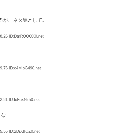
るが、ネタ馬として。
18.26 ID:DtnRQQOX0.net
9.76 ID:c4MjoG490.net
2.81 ID:loFaxNzh0.net
るな
5.56 ID:2DrXIIOZ0.net