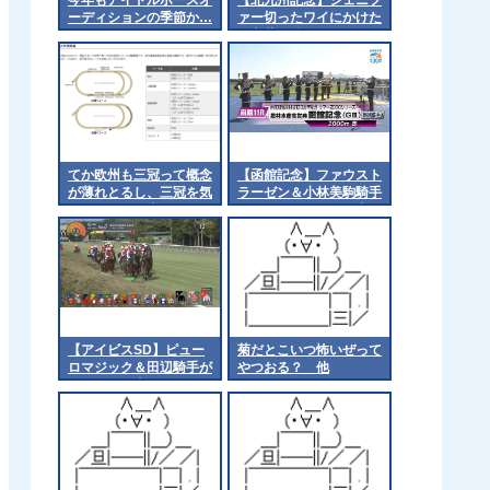
ーディションの季節か…
ァー切ったワイにかけた
い言葉 他
てか欧州も三冠って概念
【函館記念】ファウスト
が薄れとるし、三冠を気
ラーゼン＆小林美駒騎手
にするのは日本くらいに
のまくりｷﾀ━━━━(ﾟ
なるんやろか 他
∀ﾟ)━━━━!!
【アイビスSD】ピュー
菊だとこいつ怖いぜって
ロマジック＆田辺騎手が
やつおる？ 他
ｷﾀ━━━━(ﾟ
∀ﾟ)━━━━!!