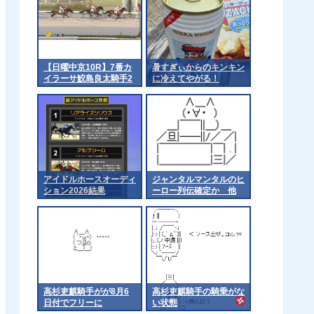
【日曜中京10R】7番カ
暑すぎぃからのキンキン
イラーサ鮫島良太騎手2
に冷えてやがる！
着
アイドルホースオーディ
ジャンタルマンタルのヒ
ション2026結果
ーロー列伝確定か 他
高杉吏麒騎手がが8月6
高杉吏麒騎手の騎乗がな
日付でフリーに
い状態