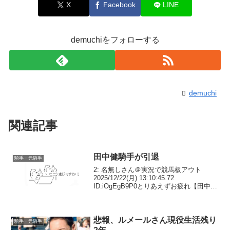
X
Facebook
LINE
demuchiをフォローする
demuchi
関連記事
田中健騎手が引退
騎手・元騎手
2: 名無しさん＠実況で競馬板アウト
2025/12/22(月) 13:10:45.72
ID:iOgEgB9P0とりあえずお疲れ【田中健
騎手、今年一杯で引退】騎手免許の取消
申請があり、１２月３１日（水）付けで
騎手免許を取り消すことがＪＲＡ...
悲報、ルメールさん現役生活残り
騎手・元騎手