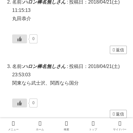
名前:
ハロン棒名無しさん
:
投稿日：2018/04/21(土)
11:15:13
丸田恭介
0
返信
名前:
ハロン棒名無しさん
:
投稿日：2018/04/21(土)
23:53:03
関東なら武士沢、関西なら国分
0
返信
メニュー
ホーム
検索
トップ
サイドバー
コメントをどうぞ