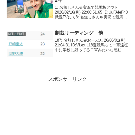
2年
1: 名無しさん＠実況で競馬板アウト
2026/02/16(月) 22:06:51.65 ID:UuFAleF40
武豊TVにて8: 名無しさん＠実況で競馬板
アウト 2026/02/16(月) 22:14:13.48
ID:knGjQYVh0...
制裁リーディング 他
騎手・元騎手
187: 名無しさん＠おーぷん 26/06/01(月)
21:04:31 ID:Vl.ex.L18夏競馬って一軍遠征
中に学校に残ってる二軍みたいな感じす
るよな188: 名無しさん＠おーぷん
26/06/01(月) 21:08:16 ID:S...
スポンサーリンク