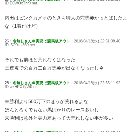
ID:E0WOxThr0.net
内田はピンクカメオのときも特大の穴馬券かっとばしたよ
な（1着だけど）
26：
名無しさん＠実況で競馬板アウト
：2018/04/18(水) 22:51:38.40
ID:l5O0++360.net
それでも前ほど荒れなくはなった
三連複での百万二百万馬券が出なくなったし今
28：
名無しさん＠実況で競馬板アウト
：2018/04/18(水) 22:55:11.92
ID:wzHPX7yW0.net
未勝利より500万下のほうが荒れるよな
ほんとろくでもない馬ばかりのレース多いし
未勝利は意外と実力差あって大荒れしない事が多い